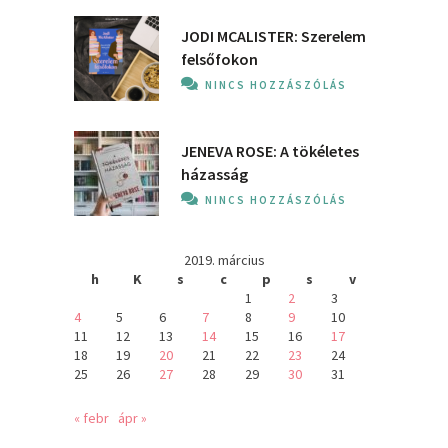
JODI MCALISTER: Szerelem
felsőfokon
NINCS HOZZÁSZÓLÁS
JENEVA ROSE: A ​tökéletes
házasság
NINCS HOZZÁSZÓLÁS
2019. március
h
K
s
c
p
s
v
1
2
3
4
5
6
7
8
9
10
11
12
13
14
15
16
17
18
19
20
21
22
23
24
25
26
27
28
29
30
31
« febr
ápr »