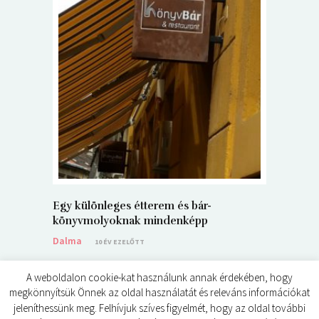
5+1 Kará
Dalma
9
Egy különleges étterem és bár-
könyvmolyoknak mindenképp
Dalma
10 ÉV EZELŐTT
A weboldalon cookie-kat használunk annak érdekében, hogy
megkönnyítsük Önnek az oldal használatát és releváns információkat
jeleníthessünk meg. Felhívjuk szíves figyelmét, hogy az oldal további