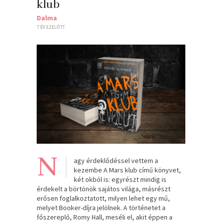
klub
Dalma
7 ÉV EZELŐTT
N
agy érdeklődéssel vettem a
kezembe A Mars klub című könyvet,
két okból is: egyrészt mindig is
érdekelt a börtönök sajátos világa, másrészt
erősen foglalkoztatott, milyen lehet egy mű,
melyet Booker-díjra jelölnek. A történetet a
főszereplő, Romy Hall, meséli el, akit éppen a