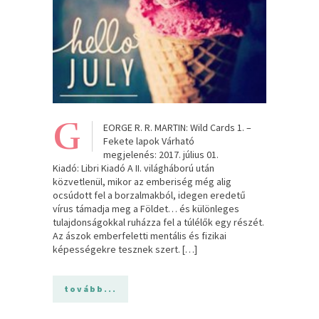
G
EORGE R. R. MARTIN: Wild Cards 1. –
Fekete lapok Várható
megjelenés: 2017. július 01.
Kiadó: Libri Kiadó A II. világháború után
közvetlenül, mikor az emberiség még alig
ocsúdott fel a borzalmakból, idegen eredetű
vírus támadja meg a Földet… és különleges
tulajdonságokkal ruházza fel a túlélők egy részét.
Az ászok emberfeletti mentális és fizikai
képességekre tesznek szert. […]
tovább...