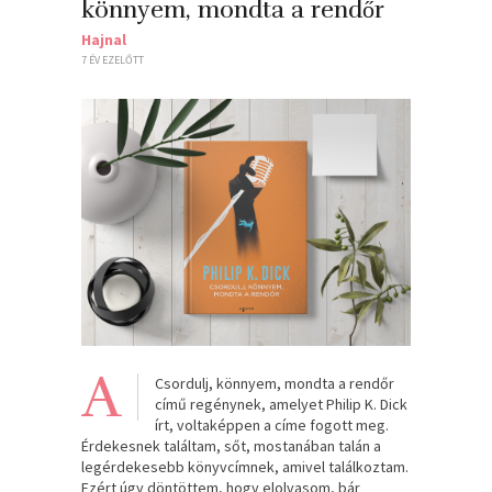
könnyem, mondta a rendőr
Hajnal
7 ÉV EZELŐTT
A
Csordulj, könnyem, mondta a rendőr
című regénynek, amelyet Philip K. Dick
írt, voltaképpen a címe fogott meg.
Érdekesnek találtam, sőt, mostanában talán a
legérdekesebb könyvcímnek, amivel találkoztam.
Ezért úgy döntöttem, hogy elolvasom, bár