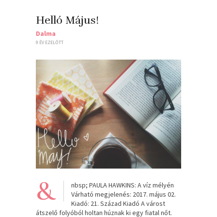
Helló Május!
Dalma
9 ÉV EZELŐTT
&
nbsp; PAULA HAWKINS: A víz mélyén
Várható megjelenés: 2017. május 02.
Kiadó: 21. Század Kiadó A várost
átszelő folyóból holtan húznak ki egy fiatal nőt.