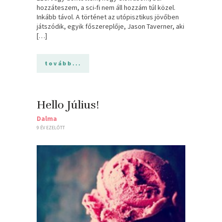
hozzáteszem, a sci-fi nem áll hozzám túl közel.
Inkább távol. A történet az utópisztikus jövőben
játszódik, egyik főszereplője, Jason Taverner, aki
[…]
tovább...
Hello Július!
Dalma
9 ÉV EZELŐTT