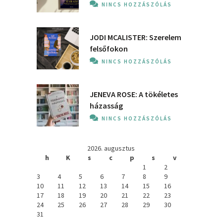
NINCS HOZZÁSZÓLÁS
JODI MCALISTER: Szerelem
felsőfokon
NINCS HOZZÁSZÓLÁS
JENEVA ROSE: A ​tökéletes
házasság
NINCS HOZZÁSZÓLÁS
2026. augusztus
h
K
s
c
p
s
v
1
2
3
4
5
6
7
8
9
10
11
12
13
14
15
16
17
18
19
20
21
22
23
24
25
26
27
28
29
30
31