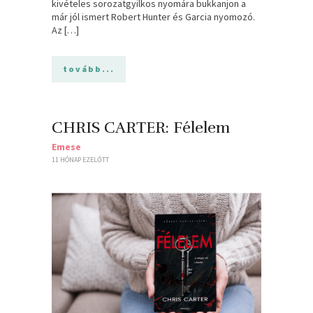
kivételes sorozatgyilkos nyomára bukkanjon a
már jól ismert Robert Hunter és Garcia nyomozó.
Az […]
tovább...
CHRIS CARTER: Félelem
Emese
11 HÓNAP EZELŐTT