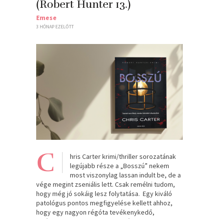
(Robert Hunter 13.)
Emese
3 HÓNAP EZELŐTT
C
hris Carter krimi/thriller sorozatának
legújabb része a „Bosszú” nekem
most viszonylag lassan indult be, de a
vége megint zseniális lett. Csak remélni tudom,
hogy még jó sokáig lesz folytatása. Egy kiváló
patológus pontos megfigyelése kellett ahhoz,
hogy egy nagyon régóta tevékenykedő,