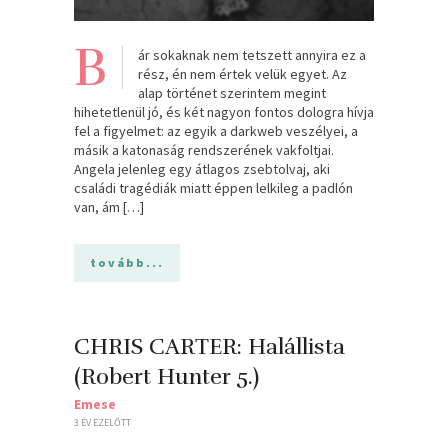
B
ár sokaknak nem tetszett annyira ez a
rész, én nem értek velük egyet. Az
alap történet szerintem megint
hihetetlenül jó, és két nagyon fontos dologra hívja
fel a figyelmet: az egyik a darkweb veszélyei, a
másik a katonaság rendszerének vakfoltjai.
Angela jelenleg egy átlagos zsebtolvaj, aki
családi tragédiák miatt éppen lelkileg a padlón
van, ám […]
tovább...
CHRIS CARTER: Halállista
(Robert Hunter 5.)
Emese
3 ÉV EZELŐTT