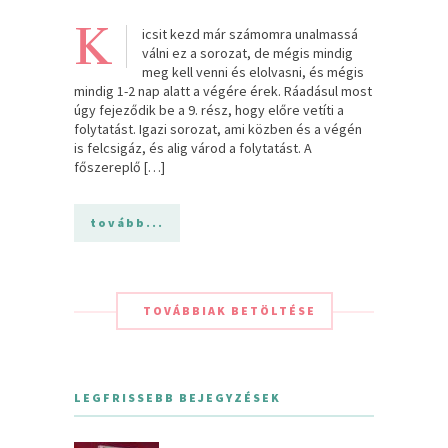
K
icsit kezd már számomra unalmassá
válni ez a sorozat, de mégis mindig
meg kell venni és elolvasni, és mégis
mindig 1-2 nap alatt a végére érek. Ráadásul most
úgy fejeződik be a 9. rész, hogy előre vetíti a
folytatást. Igazi sorozat, ami közben és a végén
is felcsigáz, és alig várod a folytatást. A
főszereplő […]
tovább...
TOVÁBBIAK BETÖLTÉSE
LEGFRISSEBB BEJEGYZÉSEK