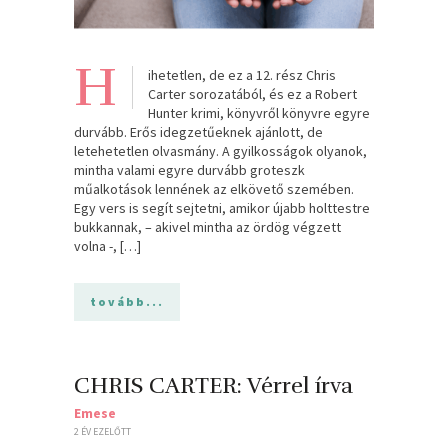
H
ihetetlen, de ez a 12. rész Chris
Carter sorozatából, és ez a Robert
Hunter krimi, könyvről könyvre egyre
durvább. Erős idegzetűeknek ajánlott, de
letehetetlen olvasmány. A gyilkosságok olyanok,
mintha valami egyre durvább groteszk
műalkotások lennének az elkövető szemében.
Egy vers is segít sejtetni, amikor újabb holttestre
bukkannak, – akivel mintha az ördög végzett
volna -, […]
tovább...
CHRIS CARTER: Vérrel írva
Emese
2 ÉV EZELŐTT