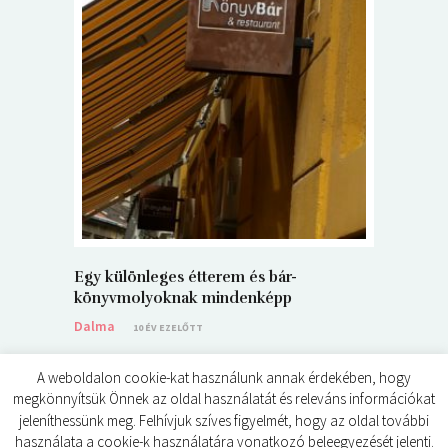
5+1 Kará
Dalma
9
Egy különleges étterem és bár-
könyvmolyoknak mindenképp
Dalma
10 ÉV EZELŐTT
A weboldalon cookie-kat használunk annak érdekében, hogy
megkönnyítsük Önnek az oldal használatát és releváns információkat
jeleníthessünk meg. Felhívjuk szíves figyelmét, hogy az oldal további
használata a cookie-k használatára vonatkozó beleegyezését jelenti.