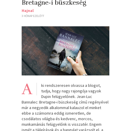
Bretagne-i büszkeség
Hajnal
3 HÓNAP EZELŐTT
A
ki rendszeresen olvassa a blogot,
tudja, hogy nagy rajongója vagyok
Dupin felügyelőnek. Jean-Luc
Bannalec: Bretagne-i büszkeség című regényével
már a negyedik alkalommal kalauzol el minket
ebbe a számomra eddig ismeretlen, de
csodálatos világba és kedvenc, morcos,
munkamániás felügyelőnk is visszatér. Engem
ismét a tájleírások és a hangulat varázsolt el, a