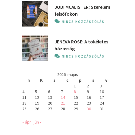
JODI MCALISTER: Szerelem
felsőfokon
NINCS HOZZÁSZÓLÁS
JENEVA ROSE: A ​tökéletes
házasság
NINCS HOZZÁSZÓLÁS
2026. május
h
K
s
c
p
s
v
1
2
3
4
5
6
7
8
9
10
11
12
13
14
15
16
17
18
19
20
21
22
23
24
25
26
27
28
29
30
31
« ápr
jún »