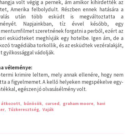
zhangja volt végig a pernek, ám amikor kihirdették az
etet, Amerika felbolydult. Részben ennek hatására a
gyalás után több esküdt is megváltoztatta a
eményét. Napjainkban, tíz évvel később, egy
mentumfilmet szeretnének forgatni a perből, ezért az
ori esküdteket meghívják egy hotelbe. Igen ám, de a
kozó tragédiába torkollik, és az esküdtek vezéralakját,
 gyilkossággal vádolják.
a véleménye:
termi krimire leltem, mely annak ellenére, hogy nem
otta a figyelmemet. A kellő helyeken megspékelve egy-
tékkal, egészen jó olvasásélmény volt.
,
átkozott
,
bűnösök
,
cursed
,
graham moore
,
havi
er
,
Tűzkeresztség
,
Vaják