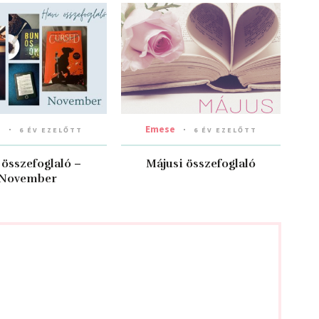
a
Emese
6 ÉV EZELŐTT
6 ÉV EZELŐTT
 összefoglaló –
Májusi összefoglaló
November