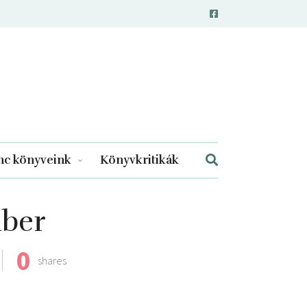
c könyveink
Könyvkritikák
mber
0
shares