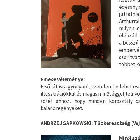
édesanyj
juttatnia
Arthurral
milyen m
élére áll
a bosszú
embervér
szorítva 
többet kö
Emese véleménye:
Első látásra gyönyörű, szerelembe lehet esn
illusztrációkkal és magas minőséggel teli k
sötét ahhoz, hogy minden korosztály sz
kalandregényeket.
ANDRZEJ SAPKOWSKI: Tűzkeresztség (Vaj
Miről szó