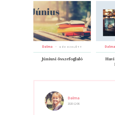
Dalma
Dalm
6 ÉV EZELŐTT
Júniusi összefoglaló
Havi
Dalma
2020-12-06