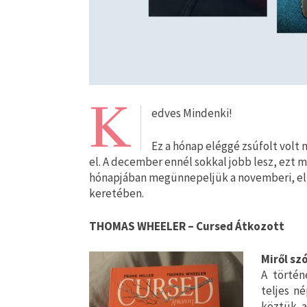
K
edves Mindenki!
Ez a hónap eléggé zsúfolt volt
el. A december ennél sokkal jobb lesz, ezt 
hónapjában megünnepeljük a novemberi, elm
keretében.
THOMAS WHEELER – Cursed Átkozott
Miről szó
A történ
teljes n
köztük a