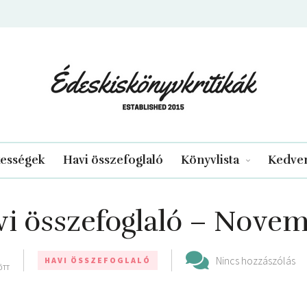
edeskiskonyvkritikak.hu
kességek
Havi összefoglaló
Könyvlista
Kedven
i összefoglaló – Nove
Nincs hozzászólás
HAVI ÖSSZEFOGLALÓ
ŐTT