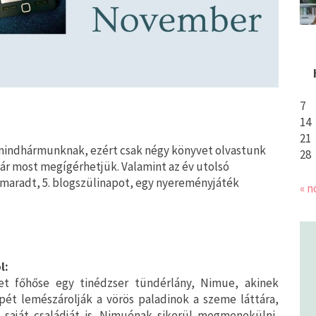
7
14
21
 mindhármunknak, ezért csak négy könyvet olvastunk
28
már most megígérhetjük. Valamint az év utolsó
aradt, 5. blogszülinapot, egy nyereményjáték
« n
l:
et főhőse egy tinédzser tündérlány, Nimue, akinek
épét lemészárolják a vörös paladinok a szeme láttára,
 saját családját is. Nimuénak sikerül megmenekülni,