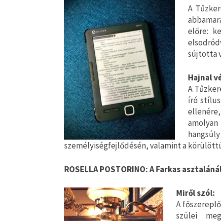
A Tűzker
abbamara
előre: k
elsodród
sújtotta 
Hajnal v
A Tűzker
író stíl
ellenére
amolyan 
hangsú
személyiségfejlődésén, valamint a körülöttü
ROSELLA POSTORINO: A ​Farkas asztaláná
Miről szól:
A főszereplő
szülei meg