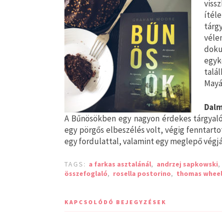
viss
ítél
tár
vél
doku
egyk
talál
Mayát
Dalm
A Bűnösökben egy nagyon érdekes tárgyaló
egy pörgős elbeszélés volt, végig fenntart
egy fordulattal, valamint egy meglepő végjá
TAGS:
a farkas asztalánál
,
andrzej sapkowski
összefoglaló
,
rosella postorino
,
thomas wheel
KAPCSOLÓDÓ BEJEGYZÉSEK