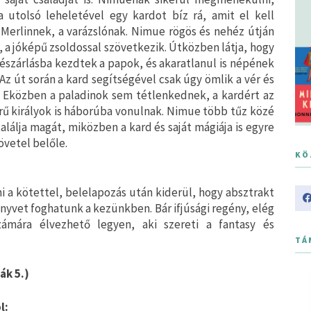
a utolsó leheletével egy kardot bíz rá, amit el kell
 Merlinnek, a varázslónak. Nimue rögös és nehéz útján
, a jóképű zsoldossal szövetkezik. Útközben látja, hogy
észárlásba kezdtek a papok, és akaratlanul is népének
. Az út során a kard segítségével csak úgy ömlik a vér és
. Eközben a paladinok sem tétlenkednek, a kardért az
ű királyok is háborúba vonulnak. Nimue több tűz közé
találja magát, miközben a kard és saját mágiája is egyre
vetel belőle.
KÖ
i a kötettel, belelapozás után kiderül, hogy absztrakt
önyvet foghatunk a kezünkben. Bár ifjúsági regény, elég
ámára élvezhető legyen, aki szereti a fantasy és
TÁ
ák 5.)
l: