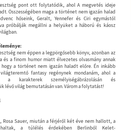
esztség pont ott folytatódik, ahol A megvetés ideje
dt. Összességében maga a történet nem igazán halad
edvenc hőseink, Geralt, Yennefer és Ciri egymástól
va próbálják megállni a helyüket a háború és káosz
világban.
éleménye:
esztség nem éppen a legpörgősebb könyv, azonban az
usa és a finom humor miatt élvezetes olvasmány annak
, hogy a történet nem igazán haladt előre. Én inkább
világteremtő fantasy regénynek mondanám, ahol a
ly a karakterek személyiségábrázolásán és
k lévő világ bemutatásán van. Várom a folytatást!
l
, Rosa Sauer, miután a férjéről két éve nem hallott, a
haltak, a túlélés érdekében Berlinből Kelet-