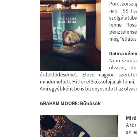
Poroszország
nap SS-ti
szolgálatába
lenne Rosá
pénztelensé
még “ellátás
Dalma véle
Nem szoktam
olvasni, d
érdeklődésemet. Eleve nagyon szerete
mindemellett Hitler előkóstolójának lenni
Ami egyébként be is bizonyosodott az olvas
GRAHAM MOORE: Bűnösök
Miről
A tör
az e