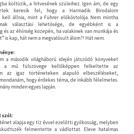
ba költözik, a hitvesének szüleihez. Igen ám, de egy
sztek keresik fel, hogy a Harmadik Birodalom
 kell állnia, mint a Führer előkóstolója. Nem mintha
nak választási lehetősége, de egyébként is a
g és az éhínség közepén, ha valakinek van munkája és
t” is kap, hát nem a megvalósult álom?! Hát nem.
ménye:
 a második világháború idején játszódó könyveket
e a mű fülszövege kellőképpen felkeltette az
m az igaz történeteken alapuló elbeszéléseket,
, mondanám, hogy érdekes téma, de inkább félelmetes.
mány minden egyes lapján.
 szól:
ténet alapja egy tíz évvel ezelőtti gyilkosság, melyben
sküdtszék felmentette a vádlottat. Eleve hatalmas