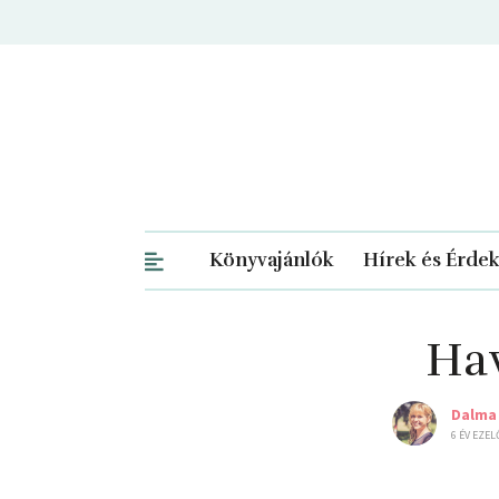
Könyvajánlók
Hírek és Érde
Hav
Dalma
6 ÉV EZEL