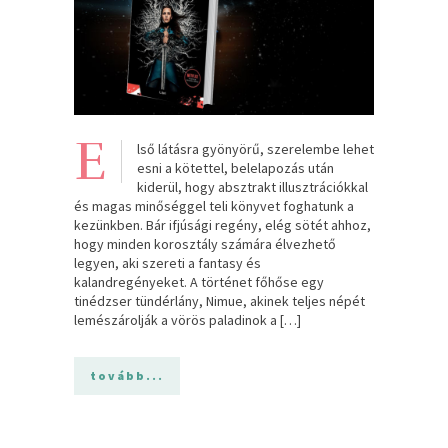
E
lső látásra gyönyörű, szerelembe lehet
esni a kötettel, belelapozás után
kiderül, hogy absztrakt illusztrációkkal
és magas minőséggel teli könyvet foghatunk a
kezünkben. Bár ifjúsági regény, elég sötét ahhoz,
hogy minden korosztály számára élvezhető
legyen, aki szereti a fantasy és
kalandregényeket. A történet főhőse egy
tinédzser tündérlány, Nimue, akinek teljes népét
lemészárolják a vörös paladinok a […]
tovább...