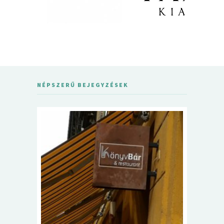
NÉPSZERŰ BEJEGYZÉSEK
5+1 Kará