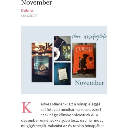
November
Dalma
6 ÉV EZELŐTT
K
edves Mindenki! Ez a hónap eléggé
zsúfolt volt mindhármunknak, ezért
csak négy könyvet olvastunk el. A
december ennél sokkal jobb lesz, ezt már most
megígérhetjük. Valamint az év utolsó hónapjában