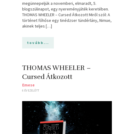
megünnepeljük a novemberi, elmaradt, 5.
blogszülinapot, egy nyereményjáték keretében.
THOMAS WHEELER – Cursed Átkozott Miről szól: A
történet főhőse egy tinédzser tündérlány, Nimue,
akinek teljes […]
tovább...
THOMAS WHEELER –
Cursed Átkozott
Emese
6 ÉV EZELŐTT