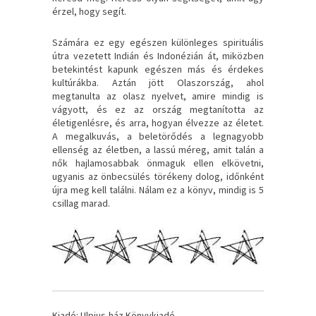
érzel, hogy segít.
Számára ez egy egészen különleges spirituális
útra vezetett Indián és Indonézián át, miközben
betekintést kapunk egészen más és érdekes
kultúrákba. Aztán jött Olaszország, ahol
megtanulta az olasz nyelvet, amire mindig is
vágyott, és ez az ország megtanította az
életigenlésre, és arra, hogyan élvezze az életet.
A megalkuvás, a beletörődés a legnagyobb
ellenség az életben, a lassú méreg, amit talán a
nők hajlamosabbak önmaguk ellen elkövetni,
ugyanis az önbecsülés törékeny dolog, időnként
újra meg kell találni. Nálam ez a könyv, mindig is 5
csillag marad.
Kiadó: Ulpius-ház Könyvkiadó