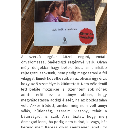
A szerző egész közel enged, emiatt
önvallomássá, önéletrajzi regénnyé válik. Olyan
mély dolgokba hagy betekintést, amit inkább
rejtegetni szoktunk, nem pedig megosztani a fél
világgal. Ennek következtében az olvasó úgy érzi,
hogy az ő személye is kitüntetett. Nem véletlenül
lett belőle mozisiker is. Szerintem sok nőnek
adott erőt ez a könyv abban, hogy
megváltoztassa addigi életét, ha az boldogtalan
volt. Akkor íródott, amikor még nem volt annyi
válás, hűtlenség, szerelmi viszony, tehát a
bátorságról is szól. Arra biztat, hogy merj
önmagad lenni, ha pedig nem tudod, ki vagy, hát
keresd meg. Keress olyan segítséget, amit úgy