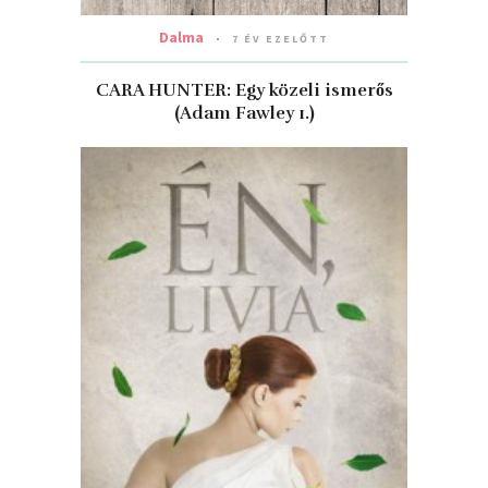
Dalma
7 ÉV EZELŐTT
CARA HUNTER: Egy ​közeli ismerős
(Adam Fawley 1.)