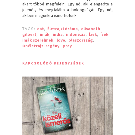
akart többé megfelelni. Egy nő, aki elengedte a
jelenét, és megtalálta a boldogságát. Egy nő,
akiben magunkra ismerhetünk.
TAGS:
eat
,
Életrajzi dráma
,
elisabeth
gilbert
,
imák
,
india
,
indonézia
,
Ízek
,
ízek
imák szerelmek
,
love
,
olaszország
,
Önéletrajzi regény
,
pray
KAPCSOLÓDÓ BEJEGYZÉSEK