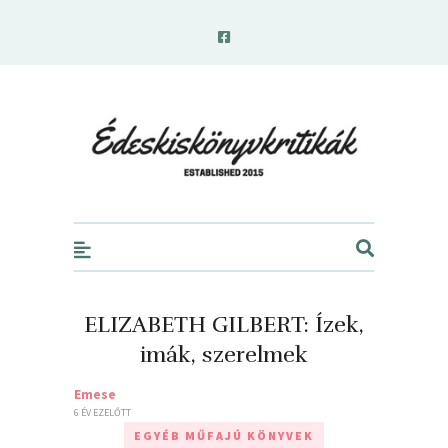
edeskiskonyvkritikak.hu
ELIZABETH GILBERT: Ízek,
imák, szerelmek
Emese
6 ÉV EZELŐTT
EGYÉB MŰFAJÚ KÖNYVEK