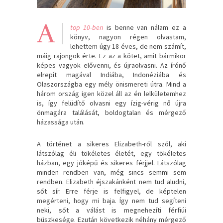
A
top 10-ben
is benne van nálam ez a
könyv, nagyon régen olvastam,
lehettem úgy 18 éves, de nem számít,
máig rajongok érte. Ez az a kötet, amit bármikor
képes vagyok elővenni, és újraolvasni. Az írónő
elrepít magával Indiába, Indonéziába és
Olaszországba egy mély önismereti útra. Mind a
három ország igen közel áll az én lelkületemhez
is, így felüdítő olvasni egy ízig-vérig nő újra
önmagára találását, boldogtalan és mérgező
házassága után.
A történet a sikeres Elizabeth-ről szól, aki
látszólag éli tökéletes életét, egy tökéletes
házban, egy jóképű és sikeres férjjel. Látszólag
minden rendben van, még sincs semmi sem
rendben. Elizabeth éjszakánként nem tud aludni,
sőt sír. Erre férje is felfigyel, de képtelen
megérteni, hogy mi baja. Így nem tud segíteni
neki, sőt a válást is megnehezíti férfiúi
büszkesége. Ezután következik néhány mérgező