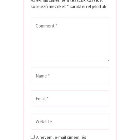
Az e-mail címet nem tesszük közzé.
A
kötelező mezőket
*
karakterrel jelöltük
A nevem, e-mail címem, és