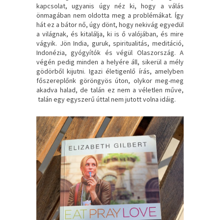
kapcsolat, ugyanis úgy néz ki, hogy a válás
önmagában nem oldotta meg a problémákat. Így
hát ez a bátor nő, úgy dönt, hogy nekivág egyedül
a világnak, és kitalálja, ki is ő valójában, és mire
vágyik. Jön India, guruk, spiritualitás, meditáció,
Indonézia, gyógyítók és végül Olaszország. A
végén pedig minden a helyére áll, sikerül a mély
gödörből kijutni. Igazi életigenlő írás, amelyben
főszereplőnk göröngyös úton, olykor meg-meg
akadva halad, de talán ez nem a véletlen műve,
talán egy egyszerű úttal nem jutott volna idáig.