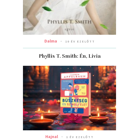
Dalma
10 ÉV EZELŐTT
Phyllis T. Smith: Én, Livia
Hajnal
1 ÉV EZELŐTT