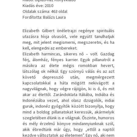
Kiadás éve: 2010
Oldalak száma: 463 oldal
Fordította: Balázs Laura
Elizabeth ​Gilbert önéletrajzi regénye spirituális
utazásra hívja olvasóit, vele együtt tanulhatjuk
meg, mit jelent megismerni, megszeretni, és ha
kell, elengedni az embereket.
Elizabeth harmincas, sikeres nő – volt. Gazdag
férj, álomház, fényes karrier. Egyik pillanatról a
másikra az élete mégis romokban hevert,
látszólag ok nélkül. Egy szörnyű válás és az azt
követő depresszió után, megmérgezett
kapcsolatokkal a háta mögött nekivágott a
nagyvilágnak, hogy végre rájöjjön, ki is ő, és mit
akar az élettől. Zarándoklata Itáliába, Indiába és
Indonéziába vezet, ahol olasz dzsigolók, indiai
guruk, indonéz gyógyítók között bizonyítja, hogy
mind a boldog pillanatokat keressük, akármelyik
szegletében élünk is e világnak. Őszinte, humoros
és mély érzelmű könyve mindannyiunknak szól,
akik ébredtünk már úgy, hogy „ettől a naptól
kezdve változtatok az életemen”. Egy nő, aki nem