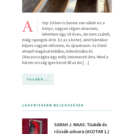
A
top 10-ben is benne van nálam ez a
könyv, nagyon régen olvastam,
lehettem úgy 18 éves, de nem számít,
máig rajongok érte. Ez az a kötet, amit bármikor
képes vagyok elővenni, és újraolvasni. Az írónő
elrepít magával Indiába, Indonéziába és
Olaszországba egy mély önismereti útra. Mind a
három ország igen közel áll az én […]
tovább...
LEGFRISSEBB BEJEGYZÉSEK
SARAH J. MAAS: Tüskék és
rózsák udvara (ACOTAR 1.)