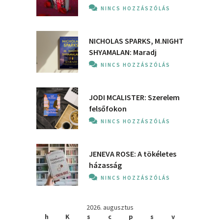
NINCS HOZZÁSZÓLÁS
NICHOLAS SPARKS, M.NIGHT
SHYAMALAN: Maradj
NINCS HOZZÁSZÓLÁS
JODI MCALISTER: Szerelem
felsőfokon
NINCS HOZZÁSZÓLÁS
JENEVA ROSE: A ​tökéletes
házasság
NINCS HOZZÁSZÓLÁS
2026. augusztus
h
K
s
c
p
s
v