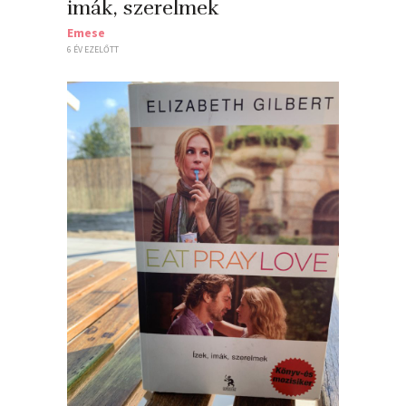
imák, szerelmek
Emese
6 ÉV EZELŐTT