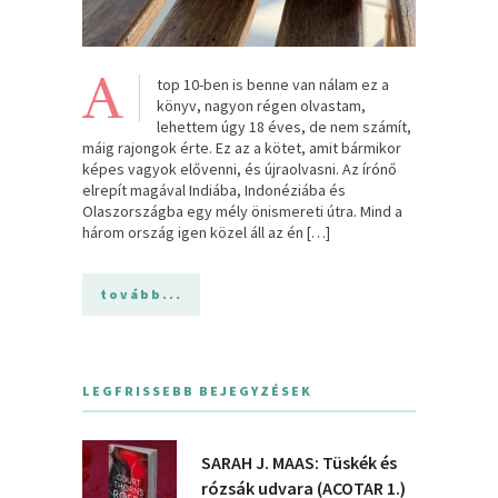
A
top 10-ben is benne van nálam ez a
könyv, nagyon régen olvastam,
lehettem úgy 18 éves, de nem számít,
máig rajongok érte. Ez az a kötet, amit bármikor
képes vagyok elővenni, és újraolvasni. Az írónő
elrepít magával Indiába, Indonéziába és
Olaszországba egy mély önismereti útra. Mind a
három ország igen közel áll az én […]
tovább...
LEGFRISSEBB BEJEGYZÉSEK
SARAH J. MAAS: Tüskék és
rózsák udvara (ACOTAR 1.)