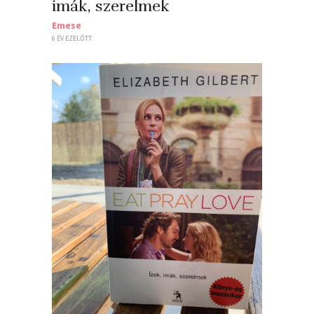
imák, szerelmek
Emese
6 ÉV EZELŐTT