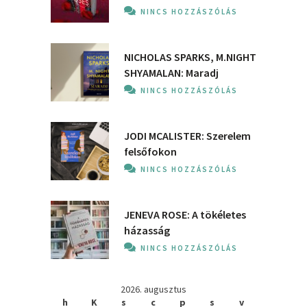
NINCS HOZZÁSZÓLÁS
NICHOLAS SPARKS, M.NIGHT
SHYAMALAN: Maradj
NINCS HOZZÁSZÓLÁS
JODI MCALISTER: Szerelem
felsőfokon
NINCS HOZZÁSZÓLÁS
JENEVA ROSE: A ​tökéletes
házasság
NINCS HOZZÁSZÓLÁS
2026. augusztus
h
K
s
c
p
s
v