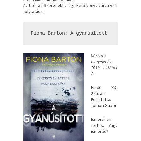
Az Utóirat: Szeretlek! világsikerű könyv várva-várt
folytatása.
Fiona Barton: A gyanúsított
Várható
megjelenés:
2019. október
8.
Kiadó: XXI.
Század
Fordította:
Tomori Gábor
Ismeretlen
tettes. Vagy
ismerős?