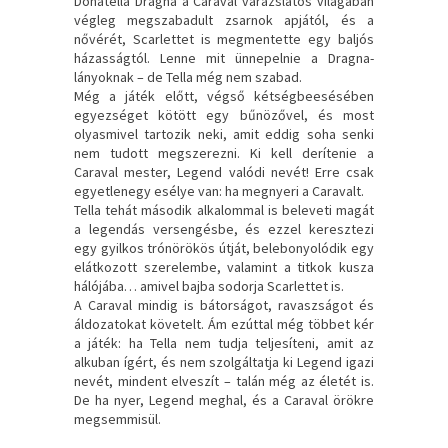
Donatella Dragna a Caraval varázslatos világában
végleg megszabadult zsarnok apjától, és a
nővérét, Scarlettet is megmentette egy baljós
házasságtól. Lenne mit ünnepelnie a Dragna-
lányoknak – de Tella még nem szabad.
Még a játék előtt, végső kétségbeesésében
egyezséget kötött egy bűnözővel, és most
olyasmivel tartozik neki, amit eddig soha senki
nem tudott megszerezni. Ki kell derítenie a
Caraval mester, Legend valódi nevét! Erre csak
egyetlenegy esélye van: ha megnyeri a Caravalt.
Tella tehát második alkalommal is beleveti magát
a legendás versengésbe, és ezzel keresztezi
egy gyilkos trónörökös útját, belebonyolódik egy
elátkozott szerelembe, valamint a titkok kusza
hálójába… amivel bajba sodorja Scarlettet is.
A Caraval mindig is bátorságot, ravaszságot és
áldozatokat követelt. Ám ezúttal még többet kér
a játék: ha Tella nem tudja teljesíteni, amit az
alkuban ígért, és nem szolgáltatja ki Legend igazi
nevét, mindent elveszít – talán még az életét is.
De ha nyer, Legend meghal, és a Caraval örökre
megsemmisül.