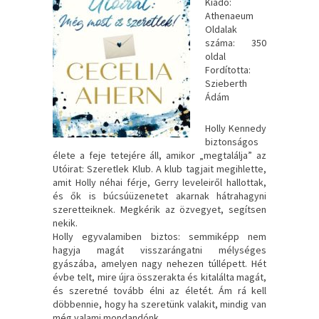
Kiadó:
Athenaeum
Oldalak
száma: 350
oldal
Fordította:
Szieberth
Ádám
Holly Kennedy
biztonságos
élete a feje tetejére áll, amikor „megtalálja” az
Utóirat: Szeretlek Klub. A klub tagjait megihlette,
amit Holly néhai férje, Gerry leveleiről hallottak,
és ők is búcsúüzenetet akarnak hátrahagyni
szeretteiknek. Megkérik az özvegyet, segítsen
nekik.
Holly egyvalamiben biztos: semmiképp nem
hagyja magát visszarángatni mélységes
gyászába, amelyen nagy nehezen túllépett. Hét
évbe telt, mire újra összerakta és kitalálta magát,
és szeretné tovább élni az életét. Ám rá kell
döbbennie, hogy ha szeretünk valakit, mindig van
még valami mondandónk…