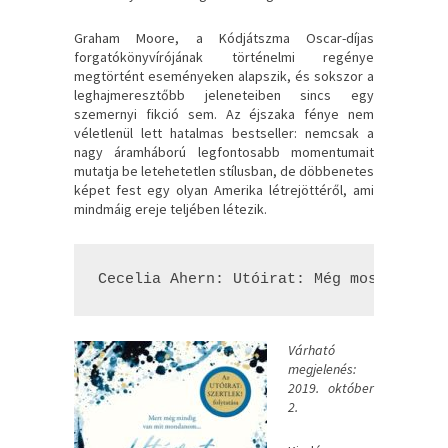
Graham Moore, a Kódjátszma Oscar-díjas
forgatókönyvírójának történelmi regénye
megtörtént eseményeken alapszik, és sokszor a
leghajmeresztőbb jeleneteiben sincs egy
szemernyi fikció sem. Az éjszaka fénye nem
véletlenül lett hatalmas bestseller: nemcsak a
nagy áramháború legfontosabb momentumait
mutatja be letehetetlen stílusban, de döbbenetes
képet fest egy olyan Amerika létrejöttéről, ami
mindmáig ereje teljében létezik.
Cecelia Ahern: Utóirat: Még most is sz
Várható
megjelenés:
2019. október
2.