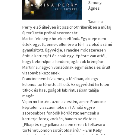
Simonyi
Ágnes
Tasmina
Perry első álnéven írt pszichothrillerében a műfaj
új területén próbál szerencsét.
Martin felesége hirtelen eltűnik. Egy ideje nem
éltek együtt, ennek ellenére a férfi az első számú
gyanúsított. Ügyvédje, Francine módszeresen
építi a karrierjét és csak egy lépésre van attól,
hogy bekerüljön a londoni jogászok krémjébe.
Martinnal nagyon vonzódnak egymáshoz és őrült
viszonyba kezdenek.
Francine nem bízik meg a férfiban, aki egy
különös történettel áll elő. Az ügyvédnő hirtelen
titkok és hazugságok labirintusában találja
magát…
Vajon mi történt azon az estén, amire Francine
képtelen visszaemlékezni? A háló egyre
szorosabbra fonódik körülötte: nemcsak a
karrierje forog kockán, hanem az élete is.
„Elkap és egy pillanatra sem ereszt: felkavaró
történet London sötét oldaláról.” – Erin Kelly