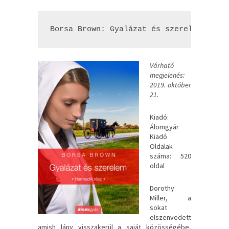
Borsa Brown: Gyalázat és szerelem (Gya
Várható
megjelenés:
2019. október
21.
Kiadó:
Álomgyár
Kiadó
Oldalak
száma: 520
oldal
Dorothy ​
Miller, a
sokat
elszenvedett
amish lány visszakerül a saját közösségébe,