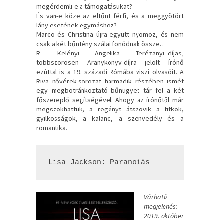
megérdemli-e a támogatásukat?
És van-e köze az eltűnt férfi, és a meggyötört
lány esetének egymáshoz?
Marco és Christina újra együtt nyomoz, és nem
csak a két bűntény szálai fonódnak össze…
R. Kelényi Angelika Terézanyu-díjas,
többszörösen Aranykönyv-díjra jelölt írónő
ezúttal is a 19. századi Rómába viszi olvasóit. A
Riva nővérek-sorozat harmadik részében ismét
egy megbotránkoztató bűnügyet tár fel a két
főszereplő segítségével. Ahogy az írónőtől már
megszokhattuk, a regényt átszövik a titkok,
gyilkosságok, a kaland, a szenvedély és a
romantika.
Lisa Jackson: Paranoiás
Várható
megjelenés:
2019. október