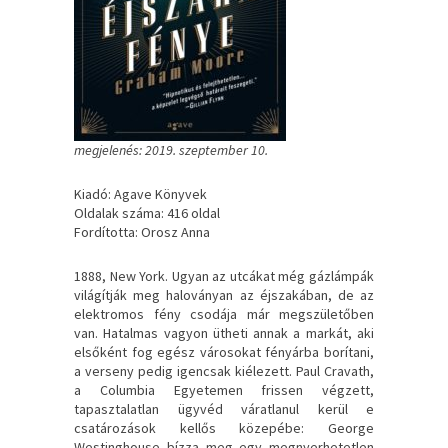
megjelenés: 2019. szeptember 10.
Kiadó: Agave Könyvek
Oldalak száma: 416 oldal
Fordította: Orosz Anna
1888, ​New York. Ugyan az utcákat még gázlámpák
világítják meg haloványan az éjszakában, de az
elektromos fény csodája már megszületőben
van. Hatalmas vagyon ütheti annak a markát, aki
elsőként fog egész városokat fényárba borítani,
a verseny pedig igencsak kiélezett. Paul Cravath,
a Columbia Egyetemen frissen végzett,
tapasztalatlan ügyvéd váratlanul kerül e
csatározások kellős közepébe: George
Westinghouse bízza meg egy megnyerhetetlen