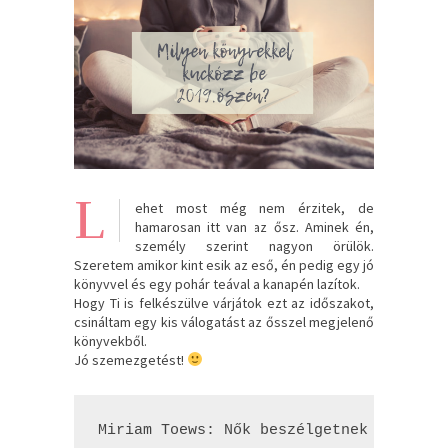
L
ehet most még nem érzitek, de
hamarosan itt van az ősz. Aminek én,
személy szerint nagyon örülök.
Szeretem amikor kint esik az eső, én pedig egy jó
könyvvel és egy pohár teával a kanapén lazítok.
Hogy Ti is felkészülve várjátok ezt az időszakot,
csináltam egy kis válogatást az ősszel megjelenő
könyvekből.
Jó szemezgetést!
Miriam Toews: Nők beszélgetnek