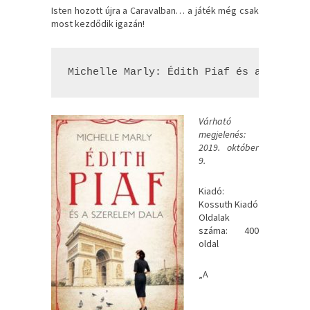
Isten hozott újra a Caravalban… a játék még csak
most kezdődik igazán!
Michelle Marly: Édith Piaf és a szerel
Várható
megjelenés:
2019. október
9.
Kiadó:
Kossuth Kiadó
Oldalak
száma: 400
oldal
„A