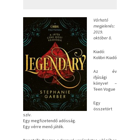
Várható
megjelenés:
2019.
október 8.
Kiadó:
Kolibri Kiadó
Az ​év
ifjúsági
könyve! –
Teen Vogue
Egy
összetört
szív.
Egy megfizetendő adósság.
Egy vérre menő játék.