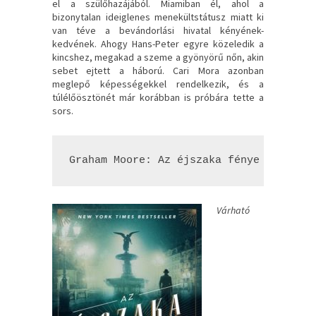
el a szülőhazájából. Miamiban él, ahol a
bizonytalan ideiglenes menekültstátusz miatt ki
van téve a bevándorlási hivatal kényének-
kedvének. Ahogy Hans-Peter egyre közeledik a
kincshez, megakad a szeme a gyönyörű nőn, akin
sebet ejtett a háború. Cari Mora azonban
meglepő képességekkel rendelkezik, és a
túlélőösztönét már korábban is próbára tette a
sors.
Graham Moore: Az éjszaka fénye
Várható