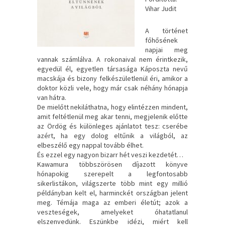
Vihar Judit
A történet
főhősének
napjai meg
vannak számlálva. A rokonaival nem érintkezik,
egyedül él, egyetlen társasága Káposzta nevű
macskája és bizony felkészületlenül éri, amikor a
doktor közli vele, hogy már csak néhány hónapja
van hátra.
De mielőtt nekiláthatna, hogy elintézzen mindent,
amit feltétlenül meg akar tenni, megjelenik előtte
az Ördög és különleges ajánlatot tesz: cserébe
azért, ha egy dolog eltűnik a világból, az
elbeszélő egy nappal tovább élhet.
És ezzel egy nagyon bizarr hét veszi kezdetét…
Kawamura többszörösen díjazott könyve
hónapokig szerepelt a legfontosabb
sikerlistákon, világszerte több mint egy millió
példányban kelt el, harminckét országban jelent
meg. Témája maga az emberi életút; azok a
veszteségek, amelyeket óhatatlanul
elszenvedünk. Eszünkbe idézi, miért kell