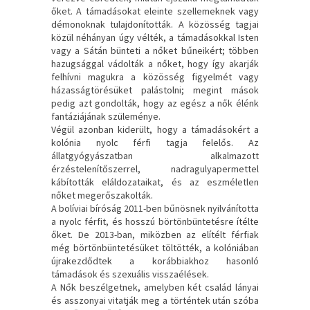
őket. A támadásokat eleinte szellemeknek vagy
démonoknak tulajdonították. A közösség tagjai
közül néhányan úgy vélték, a támadásokkal Isten
vagy a Sátán bünteti a nőket bűneikért; többen
hazugsággal vádolták a nőket, hogy így akarják
felhívni magukra a közösség figyelmét vagy
házasságtörésüket palástolni; megint mások
pedig azt gondolták, hogy az egész a nők élénk
fantáziájának szüleménye.
Végül azonban kiderült, hogy a támadásokért a
kolónia nyolc férfi tagja felelős. Az
állatgyógyászatban alkalmazott
érzéstelenítőszerrel, nadragulyapermettel
kábították eláldozataikat, és az eszméletlen
nőket megerőszakolták.
A bolíviai bíróság 2011-ben bűnösnek nyilvánította
a nyolc férfit, és hosszú börtönbüntetésre ítélte
őket. De 2013-ban, miközben az elítélt férfiak
még börtönbüntetésüket töltötték, a kolóniában
újrakezdődtek a korábbiakhoz hasonló
támadások és szexuális visszaélések.
A Nők beszélgetnek, amelyben két család lányai
és asszonyai vitatják meg a történtek után szóba