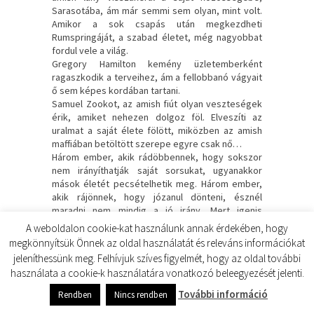
Sarasotába, ám már semmi sem olyan, mint volt.
Amikor a sok csapás után megkezdheti
Rumspringáját, a szabad életet, még nagyobbat
fordul vele a világ.
Gregory Hamilton kemény üzletemberként
ragaszkodik a terveihez, ám a fellobbanó vágyait
ő sem képes kordában tartani.
Samuel Zookot, az amish fiút olyan veszteségek
érik, amiket nehezen dolgoz föl. Elveszíti az
uralmat a saját élete fölött, miközben az amish
maffiában betöltött szerepe egyre csak nő…
Három ember, akik rádöbbennek, hogy sokszor
nem irányíthatják saját sorsukat, ugyanakkor
mások életét pecsételhetik meg. Három ember,
akik rájönnek, hogy józanul dönteni, észnél
maradni nem mindig a jó irány. Mert igenis
„részegedni kell a szerelemtől”…
A weboldalon cookie-kat használunk annak érdekében, hogy
A különleges, szókimondó, ugyanakkor érzelmes
megkönnyítsük Önnek az oldal használatát és releváns információkat
és szenvedélyes, erotikában bővelkedő írásairól
jeleníthessünk meg. Felhívjuk szíves figyelmét, hogy az oldal további
ismert Borsa Brown új sorozatában, a Gyalázat-
használata a cookie-k használatára vonatkozó beleegyezését jelenti.
trilógiában ezúttal is egy elzárt közösségbe, az
0
amishok világába enged betekintést. A sorozat
shares
További információ
Rendben
Nincs rendben
befejező kötetében kiderül, hová vezetett