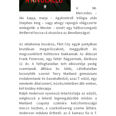
A ​Mr.
Mercedes –
Aki kapja, marja – Agykontroll trilógia után
Stephen King – vagy ahogy rajongói világszerte
emlegetik: a Mester – ismét egy hátborzongató
thrillerrel hozza rá olvasóira az álmatlanságot.
Az oklahomai kisváros, Flint City egyik parkjában
brutálisan megerőszakolt, meggyilkolt és
megcsonkított holttestre bukkannak. Az áldozat
Frank Peterson, egy fehér fiúgyermek, életkora
11 év. A felfoghatatlan tett elkövetője pedig
szemtanúk állítása és több, cáfolhatatlan
bizonyíték szerint Terry Maitland gimnáziumi
irodalomtanár és baseballedző, azaz T. edző, egy
mindenki által ismert, köztiszteletben álló ember,
két kislány édesapja.
Ralph Anderson nyomozó letartóztatja az edzőt,
méghozzá a lehető legmegalázóbb módon: a
Maitland csapata számára kulcsfontosságú
meccs közben, a szurkolósereg szeme láttára.
Anderson indulata érthető: az ő kamasz fia is T.