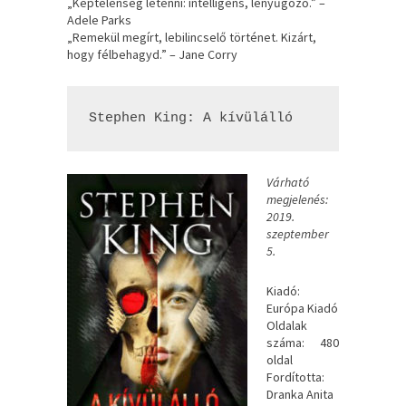
„Képtelenség letenni: intelligens, lenyűgöző.” –
Adele Parks
„Remekül megírt, lebilincselő történet. Kizárt,
hogy félbehagyd.” – Jane Corry
Stephen King: A kívülálló
Várható
megjelenés:
2019.
szeptember
5.
Kiadó:
Európa Kiadó
Oldalak
száma: 480
oldal
Fordította:
Dranka Anita