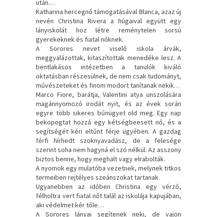
után…
Katharina hercegnő támogatásával Blanca, azaz új
nevén Christina Rivera a húgaival együtt egy
lányiskolát hoz létre reménytelen sorsú
gyerekeknek és fiatal nőknek.
A Sorores nevet viselő iskola árvák,
meggyalázottak, kitaszítottak menedéke lesz. A
bentlakásos intézetben a tanulók kiváló
oktatásban részesülnek, de nem csak tudományt,
művészeteket és finom modort tanítanak nekik…
Marco Fiore, barátja, Valentini atya unszolására
magánnyomozó irodát nyit, és az évek során
egyre több sikeres bűnügyet old meg. Egy nap
bekopogtat hozzá egy kétségbeesett nő, és a
segítségét kéri eltűnt férje ügyében. A gazdag
férfi hírhedt szoknyavadász, de a felesége
szerint soha nem hagyná el szó nélkül. Az asszony
biztos benne, hogy meghalt vagy elrabolták.
A nyomok egy mulatóba vezetnek, melynek titkos
termeiben rejtélyes szeánszokat tartanak.
Ugyanebben az időben Christina egy vérző,
félholtra vert fiatal nőt talál az iskolája kapujában,
aki védelmet kér tőle…
A Sorores lányai segítenek neki, de vajon