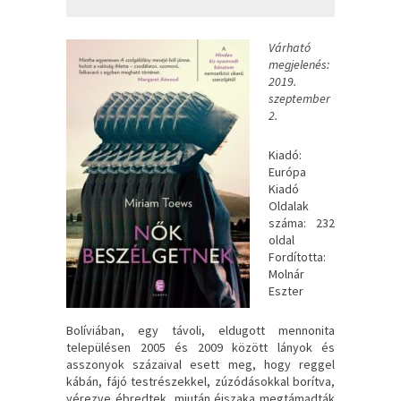
Várható
megjelenés:
2019.
szeptember
2.
Kiadó:
Európa
Kiadó
Oldalak
száma: 232
oldal
Fordította:
Molnár
Eszter
Bolíviában, ​egy távoli, eldugott mennonita
településen 2005 és 2009 között lányok és
asszonyok százaival esett meg, hogy reggel
kábán, fájó testrészekkel, zúzódásokkal borítva,
vérezve ébredtek, miután éjszaka megtámadták