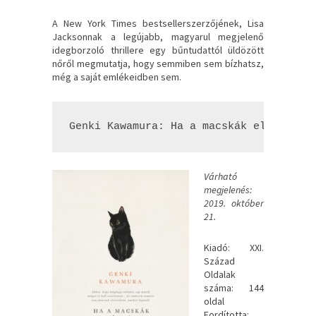
A New York Times bestsellerszerzőjének, Lisa
Jacksonnak a legújabb, magyarul megjelenő
idegborzoló thrillere egy bűntudattól üldözött
nőről megmutatja, hogy semmiben sem bízhatsz,
még a saját emlékeidben sem.
Genki Kawamura: Ha ​a macskák eltűnnéne
Várható
megjelenés:
2019. október
21.
Kiadó: XXI.
Század
Oldalak
száma: 144
oldal
Fordította: