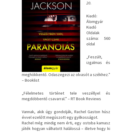
20.
Kiadó:
Álomgyár
Kiadó
Oldalak
száma: 560
oldal
„Feszült, ​
izgalmas és
meghökkentő. Odaszegezi az olvasót a székhez.”
– Booklist
„Félelmetes történet tele veszéllyel és
megdöbbentő csavarral.” – RT Book Reviews
Vannak, akik úgy gondolják, Rachel Gaston húsz
évvel ezelőtt megúszott egy gyilkosságot.
Rachel még mindig nem érti, egy ostoba kamasz
játék hogyan válhatott halálossá – illetve hogy ki