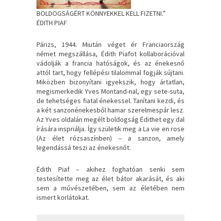
BOLDOGSÁGÉRT KÖNNYEKKEL KELL FIZETNI.”
ÉDITH PIAF
Párizs, 1944. Miután véget ér Franciaország
német megszállása, Édith Piafot kollaborációval
vádolják a francia hatóságok, és az énekesnő
attól tart, hogy fellépési tilalommal fogják sújtani.
Miközben bizonyítani igyekszik, hogy ártatlan,
megismerkedik Yves Montand-nal, egy sete-suta,
de tehetséges fiatal énekessel. Tanítani kezdi, és
a két sanzonénekesből hamar szerelmespár lesz.
Az Yves oldalán megélt boldogság Édithet egy dal
írására inspriálja. Így születik meg a La vie en rose
(Az élet rózsaszínben) – a sanzon, amely
legendássá teszi az énekesnőt.
Édith Piaf – akihez foghatóan senki sem
testesítette meg az élet bátor akarását, és aki
sem a művészetében, sem az életében nem
ismert korlátokat.