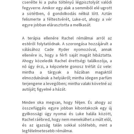
cserélte ki a puha töltényű légpisztolyát valódi
fegyverre. Amikor egy alak a semmiből elé ugrott
a sötétben, ő gondolkodás nélkül lőtt. Aztán
felismerte a féltestvérét, Luke-ot, ahogy a vér
egyre jobban elárasztotta a mellkasát.
A terápia ellenére Rachel rémálmai arról az
estéről folytatódnak. A szorongása hozzájárult a
válásához Cade Ryder nyomozóval, annak
ellenére is, hogy a férfi saját magát hibáztatta.
Ahogy közeledik Rachel érettségi találkozója, a
nő úgy érzi, a képzelete gonosz tréfát űz vele:
mintha a tárgyak a házában maguktól
elmozdulnának a helyükről; mintha idegen parfüm
terjengene a levegőben; mintha valaki követné az
autóját; figyelné a házát.
Minden oka megvan, hogy féljen. És ahogy az
összefüggés egyre jobban kibontakozik egy új
gyilkossági ügy nyomai és Luke halála között,
Rachel ráébred, hogy nem menekülhet a múlt elől,
és az igazság talán sokkal sötétebb, mint a
legfélelmetesebb rémálmai.