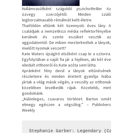
Hullámvasútként száguldó pszichothriller Az
özvegy szerzőjétől. Minden szülő
legborzalmasabb rémálmát kelti életre.
Thaiföldön eltűnik két tizennyolc éves lány. A
családjaik a nemzetközi média reflektorfényébe
kerülnek és szinte eszüket vesztik az
aggodalomtól. De miben mesterkedtek a lányok,
mielőtt nyomuk veszett?
Kate Waters újságíró elsőként csap le a sztorira.
Egyfolytában a saját fia jár a fejében, aki két éve
elindult otthonról és Kate azóta sem látta.
Apránként fény derül a lányok eltűnésének
részleteire és minden érintett gyanítja: hiába
jártak a világ másik végén, a veszély az otthonuk
közelében leselkedik rájuk. Közelebb, mint
gondolnánk.
„Különleges, csavaros történet. Barton ismét
elmegy egészen a végsőkig.” – Publishers
Weekly
Stephanie Garber: Legendary (Caraval 2