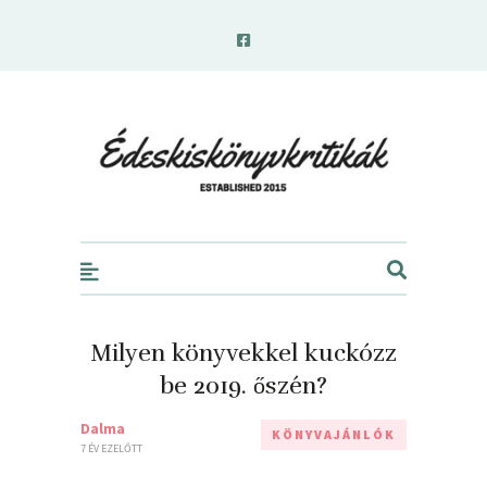
edeskiskonyvkritikak.hu
Milyen könyvekkel kuckózz
be 2019. őszén?
Dalma
KÖNYVAJÁNLÓK
7 ÉV EZELŐTT