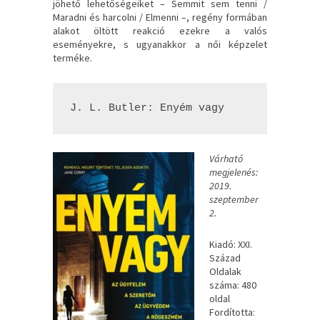
jöhető lehetőségeiket – Semmit sem tenni /
Maradni és harcolni / Elmenni –, regény formában
alakot öltött reakció ezekre a valós
eseményekre, s ugyanakkor a női képzelet
terméke.
J. L. Butler: Enyém ​vagy
Várható
megjelenés:
2019.
szeptember
2.
Kiadó: XXI.
Század
Oldalak
száma: 480
oldal
Fordította: