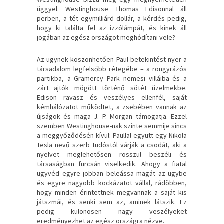
üggyel. Westinghouse Thomas Edisonnal áll
perben, a tét egymilliárd dollár, a kérdés pedig,
hogy ki találta fel az izzólámpát, és kinek áll
jogában az egész országot meghódítani vele?
Az ügynek köszönhetően Paul betekintést nyer a
társadalom legfelsőbb rétegébe – a rongyrázós
partikba, a Gramercy Park nemesi villáiba és a
zárt ajtók mögött történő sötét üzelmekbe.
Edison ravasz és veszélyes ellenfél, saját
kémhálózatot működtet, a zsebében vannak az
újságok és maga J. P. Morgan támogatja. Ezzel
szemben Westinghouse-nak szinte semmije sincs
a meggyőződésén kívül: Paullal együtt egy Nikola
Tesla nevű szerb tudóstól várják a csodát, aki a
nyelvet meglehetősen rosszul beszéli és
társaságban furcsán viselkedik. Ahogy a fiatal
ügyvéd egyre jobban beleássa magát az ügybe
és egyre nagyobb kockázatot vállal, rádöbben,
hogy minden érintettnek megvannak a saját kis
játszmái, és senki sem az, aminek látszik. Ez
pedig különösen nagy veszélyeket
eredményezhet az egész országra nézve.