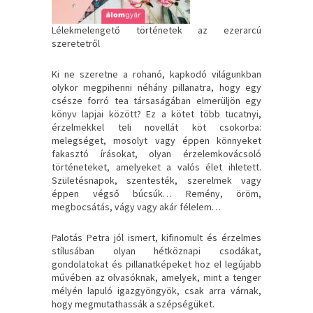
Lélekmelengető történetek az ezerarcú
szeretetről
Ki ne szeretne a rohanó, kapkodó világunkban
olykor megpihenni néhány pillanatra, hogy egy
csésze forró tea társaságában elmerüljön egy
könyv lapjai között? Ez a kötet több tucatnyi,
érzelmekkel teli novellát köt csokorba:
melegséget, mosolyt vagy éppen könnyeket
fakasztó írásokat, olyan érzelemkovácsoló
történeteket, amelyeket a valós élet ihletett.
Születésnapok, szentesték, szerelmek vagy
éppen végső búcsúk… Remény, öröm,
megbocsátás, vágy vagy akár félelem…
Palotás Petra jól ismert, kifinomult és érzelmes
stílusában olyan hétköznapi csodákat,
gondolatokat és pillanatképeket hoz el legújabb
művében az olvasóknak, amelyek, mint a tenger
mélyén lapuló igazgyöngyök, csak arra várnak,
hogy megmutathassák a szépségüket.