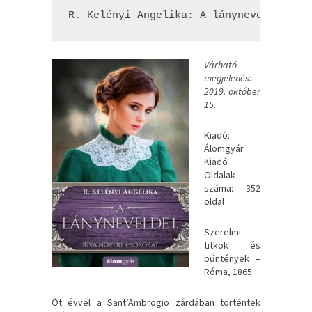
R. Kelényi Angelika: A lánynevelde 1. 
Várható
megjelenés:
2019. október
15.
Kiadó:
Álomgyár
Kiadó
Oldalak
száma: 352
oldal
Szerelmi ​
titkok és
bűntények –
Róma, 1865
Öt évvel a Sant’Ambrogio zárdában történtek