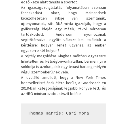
edző keze alatt tanulta a sportot.
Az igazságszolgáltatás folyamatában azonban
fennakadást okoz, hogy Maitlandnek
kikezdhetetlen alibije van: szemtanúk,
ujjlenyomatok, sőt DNS-minta igazolják, hogy a
gyilkosság idején egy másik, távoli városban
tartózkodott. Anderson nyomozónak
segítőtársaival együtt választ kell találniuk a
kérdésre: hogyan lehet ugyanaz az ember
egyszerre két helyen?
A rejtély megoldása Kinghez méltóan egyszerre
hihetetlen és kétségbevonhatatlan, bármennyire
sokkolja is azokat, akik egy texasi barlang mélyén
végül szembekerülnek vele.
A kívülálló amellett, hogy a New York Times
bestsellerlistájának élére került, a Goodreads-en
2018-ban kategóriájának legjobb könyve lett, és
az HBO minisorozatot készít belőle.
Thomas Harris: Cari Mora