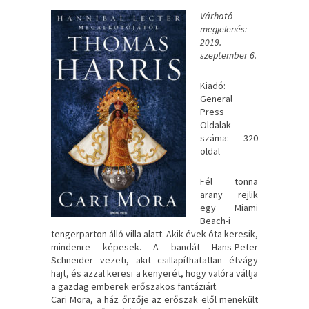
Várható
megjelenés:
2019.
szeptember 6.
Kiadó:
General
Press
Oldalak
száma: 320
oldal
Fél tonna
arany rejlik
egy Miami
Beach-i
tengerparton álló villa alatt. Akik évek óta keresik,
mindenre képesek. A bandát Hans-Peter
Schneider vezeti, akit csillapíthatatlan étvágy
hajt, és azzal keresi a kenyerét, hogy valóra váltja
a gazdag emberek erőszakos fantáziáit.
Cari Mora, a ház őrzője az erőszak elől menekült