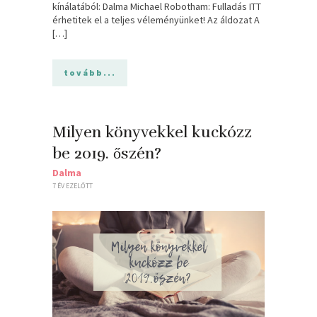
kínálatából: Dalma Michael Robotham: Fulladás ITT
érhetitek el a teljes véleményünket! Az áldozat A
[…]
tovább...
Milyen könyvekkel kuckózz
be 2019. őszén?
Dalma
7 ÉV EZELŐTT