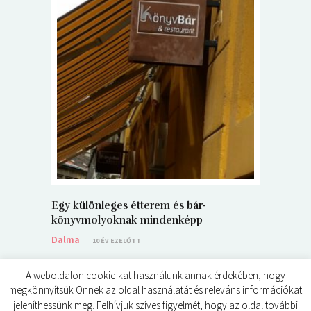
5+1 Kará
Dalma
9
Egy különleges étterem és bár-
könyvmolyoknak mindenképp
Dalma
10 ÉV EZELŐTT
A weboldalon cookie-kat használunk annak érdekében, hogy
megkönnyítsük Önnek az oldal használatát és releváns információkat
jeleníthessünk meg. Felhívjuk szíves figyelmét, hogy az oldal további