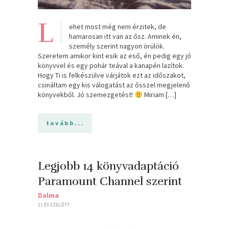
L
ehet most még nem érzitek, de
hamarosan itt van az ősz. Aminek én,
személy szerint nagyon örülök.
Szeretem amikor kint esik az eső, én pedig egy jó
könyvvel és egy pohár teával a kanapén lazítok.
Hogy Ti is felkészülve várjátok ezt az időszakot,
csináltam egy kis válogatást az ősszel megjelenő
könyvekből. Jó szemezgetést!
Miriam […]
tovább...
Legjobb 14 könyvadaptáció
Paramount Channel szerint
Dalma
11 ÉV EZELŐTT