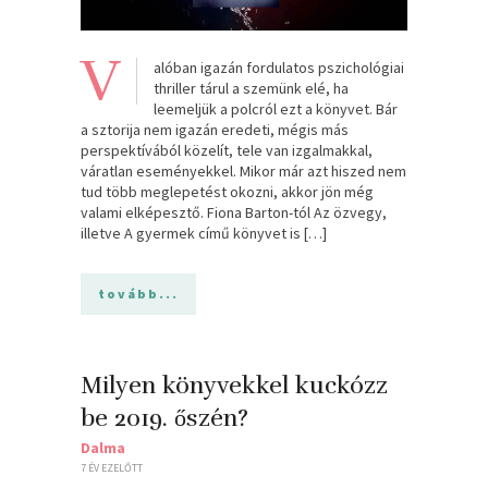
V
alóban igazán fordulatos pszichológiai
thriller tárul a szemünk elé, ha
leemeljük a polcról ezt a könyvet. Bár
a sztorija nem igazán eredeti, mégis más
perspektívából közelít, tele van izgalmakkal,
váratlan eseményekkel. Mikor már azt hiszed nem
tud több meglepetést okozni, akkor jön még
valami elképesztő. Fiona Barton-tól Az özvegy,
illetve A gyermek című könyvet is […]
tovább...
Milyen könyvekkel kuckózz
be 2019. őszén?
Dalma
7 ÉV EZELŐTT