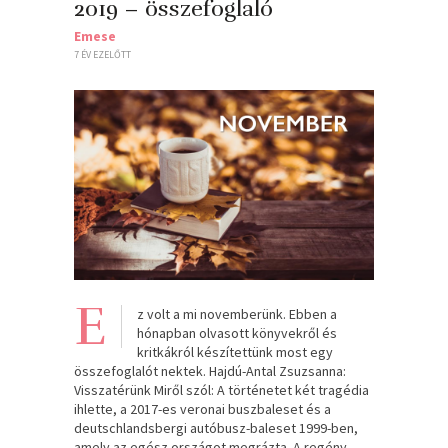
2019 – összefoglaló
Emese
7 ÉV EZELŐTT
E
z volt a mi novemberünk. Ebben a
hónapban olvasott könyvekről és
kritkákról készítettünk most egy
összefoglalót nektek. Hajdú-Antal Zsuzsanna:
Visszatérünk Miről szól: A történetet két tragédia
ihlette, a 2017-es veronai buszbaleset és a
deutschlandsbergi autóbusz-baleset 1999-ben,
amely az egész országot megrázta. A regény