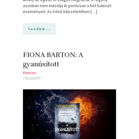
azonban nem másolja le pontosan a két baleset
eseményeit. Az írónő képzeletében […]
tovább...
FIONA BARTON: A
gyanúsított
Emese
7 ÉV EZELŐTT