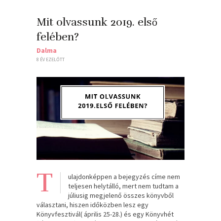
Mit olvassunk 2019. első
felében?
Dalma
8 ÉV EZELŐTT
T
ulajdonképpen a bejegyzés címe nem
teljesen helytálló, mert nem tudtam a
júliusig megjelenő összes könyvből
választani, hiszen időközben lesz egy
Könyvfesztivál( április 25-28.) és egy Könyvhét