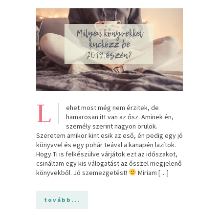
L
ehet most még nem érzitek, de
hamarosan itt van az ősz. Aminek én,
személy szerint nagyon örülök.
Szeretem amikor kint esik az eső, én pedig egy jó
könyvvel és egy pohár teával a kanapén lazítok.
Hogy Ti is felkészülve várjátok ezt az időszakot,
csináltam egy kis válogatást az ősszel megjelenő
könyvekből. Jó szemezgetést!
Miriam […]
tovább...