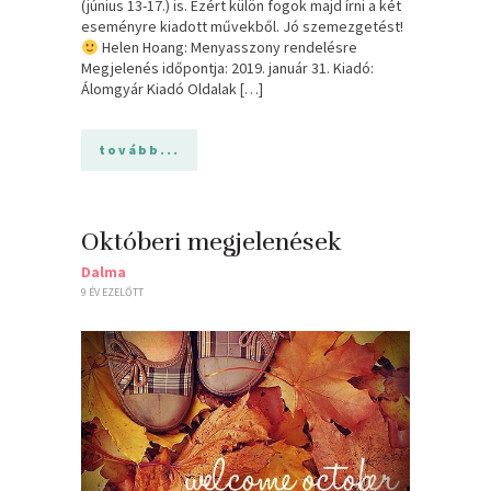
(június 13-17.) is. Ezért külön fogok majd írni a két
eseményre kiadott művekből. Jó szemezgetést!
Helen Hoang: Menyasszony ​rendelésre
Megjelenés időpontja: 2019. január 31. Kiadó:
Álomgyár Kiadó Oldalak […]
tovább...
Októberi megjelenések
Dalma
9 ÉV EZELŐTT