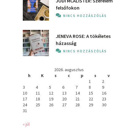
JODI MCALISTER: Szerelem
felsőfokon
NINCS HOZZÁSZÓLÁS
JENEVA ROSE: A ​tökéletes
házasság
NINCS HOZZÁSZÓLÁS
2026. augusztus
h
K
s
c
p
s
v
1
2
3
4
5
6
7
8
9
10
11
12
13
14
15
16
17
18
19
20
21
22
23
24
25
26
27
28
29
30
31
« júl