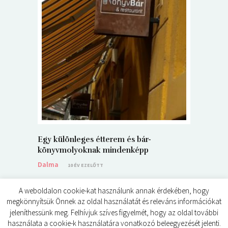
5+1 Kará
Dalma
9
Egy különleges étterem és bár-
könyvmolyoknak mindenképp
Dalma
10 ÉV EZELŐTT
A weboldalon cookie-kat használunk annak érdekében, hogy
megkönnyítsük Önnek az oldal használatát és releváns információkat
jeleníthessünk meg. Felhívjuk szíves figyelmét, hogy az oldal további
használata a cookie-k használatára vonatkozó beleegyezését jelenti.