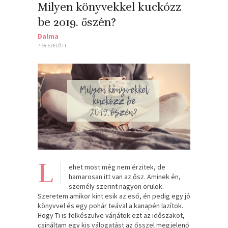
Milyen könyvekkel kuckózz
be 2019. őszén?
Dalma
7 ÉV EZELŐTT
L
ehet most még nem érzitek, de
hamarosan itt van az ősz. Aminek én,
személy szerint nagyon örülök.
Szeretem amikor kint esik az eső, én pedig egy jó
könyvvel és egy pohár teával a kanapén lazítok.
Hogy Ti is felkészülve várjátok ezt az időszakot,
csináltam egy kis válogatást az ősszel megjelenő