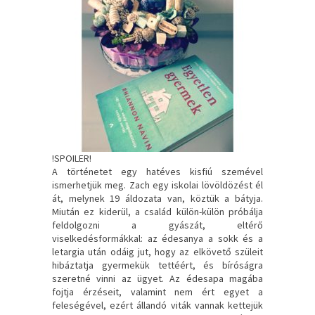
!SPOILER!
A történetet egy hatéves kisfiú szemével
ismerhetjük meg. Zach egy iskolai lövöldözést él
át, melynek 19 áldozata van, köztük a bátyja.
Miután ez kiderül, a család külön-külön próbálja
feldolgozni a gyászát, eltérő
viselkedésformákkal: az édesanya a sokk és a
letargia után odáig jut, hogy az elkövető szüleit
hibáztatja gyermekük tettéért, és bíróságra
szeretné vinni az ügyet. Az édesapa magába
fojtja érzéseit, valamint nem ért egyet a
feleségével, ezért állandó viták vannak kettejük