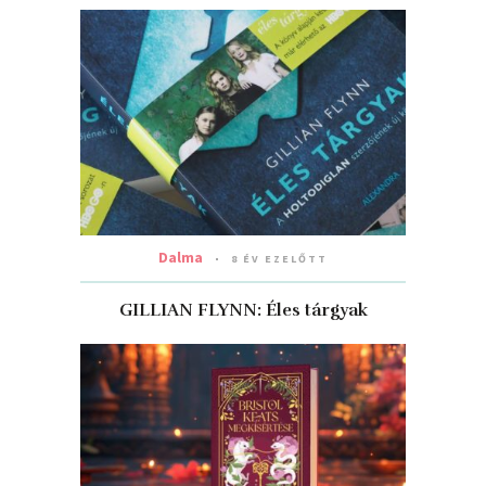
Dalma
8 ÉV EZELŐTT
GILLIAN FLYNN: Éles ​tárgyak