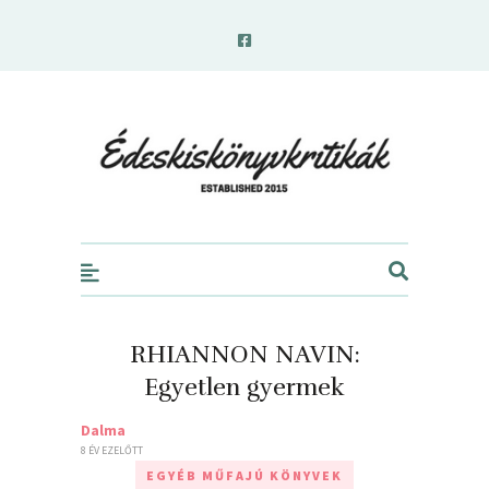
edeskiskonyvkritikak.hu
RHIANNON NAVIN:
Egyetlen ​gyermek
Dalma
8 ÉV EZELŐTT
EGYÉB MŰFAJÚ KÖNYVEK