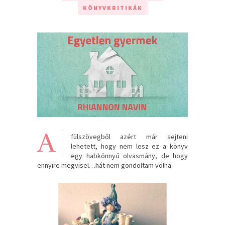
KÖNYVKRITIKÁK
A
fülszövegből azért már sejteni
lehetett, hogy nem lesz ez a könyv
egy habkönnyű olvasmány, de hogy
ennyire megvisel…hát nem gondoltam volna.