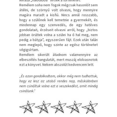
Remélem soha nem fogok mégcsak hasonlót sem
átélni, de szörnyű volt olvasni, hogy mennyire
magára maradt a kisfiú. Nincs annál rosszabb,
hogy a szülőnek kell temetnie a gyermekét, és
mindennap egy szenvedés, de egy hatéves
gondolatait, érzéseit olvasni arról, hogy „biztos
jobban örültek volna a szülei ha ő hal meg, nem
pedig a bátyja”, egyszerűen fájt. Ezek után talán
nem meglepő, hogy szinte az egész történetet
végigsírtam.
Remélem sikerült átadnom valamennyire az
elbeszélés hangulatát, mert muszáj elolvasnotok
ezt a könyvet. Nekem abszolút kedvencem lett.
„És azon gondolkodtam, akkor még nem tudhattuk,
hogy ez lesz az utolsó rendes nap, máskülönben
nem csináltuk volna ezt a veszekedést, amit mindig
csinálunk.”