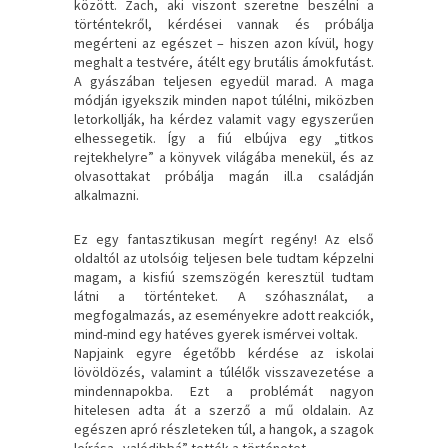
között. Zach, aki viszont szeretne beszélni a
történtekről, kérdései vannak és próbálja
megérteni az egészet – hiszen azon kívül, hogy
meghalt a testvére, átélt egy brutális ámokfutást.
A gyászában teljesen egyedül marad. A maga
módján igyekszik minden napot túlélni, miközben
letorkollják, ha kérdez valamit vagy egyszerűen
elhessegetik. Így a fiú elbújva egy „titkos
rejtekhelyre” a könyvek világába menekül, és az
olvasottakat próbálja magán ill.a családján
alkalmazni.
Ez egy fantasztikusan megírt regény! Az első
oldaltól az utolsóig teljesen bele tudtam képzelni
magam, a kisfiú szemszögén keresztül tudtam
látni a történteket. A szóhasználat, a
megfogalmazás, az eseményekre adott reakciók,
mind-mind egy hatéves gyerek ismérvei voltak.
Napjaink egyre égetőbb kérdése az iskolai
lövöldözés, valamint a túlélők visszavezetése a
mindennapokba. Ezt a problémát nagyon
hitelesen adta át a szerző a mű oldalain. Az
egészen apró részleteken túl, a hangok, a szagok
leírása „valódibbá” tették a történetet.