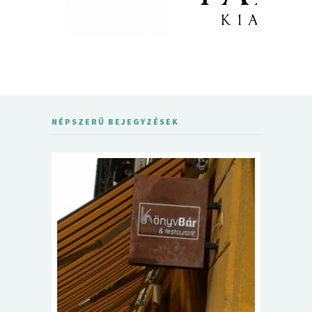
NÉPSZERŰ BEJEGYZÉSEK
5+1 Kará