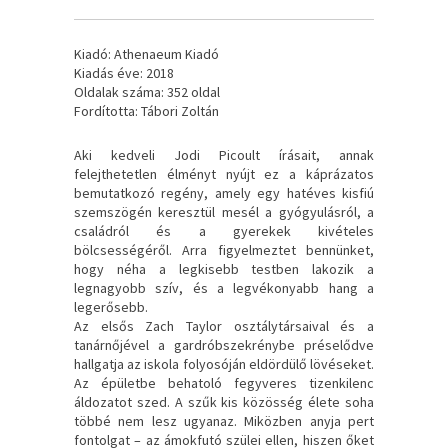
Kiadó: Athenaeum Kiadó
Kiadás éve: 2018
Oldalak száma: 352 oldal
Fordította: Tábori Zoltán
Aki kedveli Jodi Picoult írásait, annak
felejthetetlen élményt nyújt ez a káprázatos
bemutatkozó regény, amely egy hatéves kisfiú
szemszögén keresztül mesél a gyógyulásról, a
családról és a gyerekek kivételes
bölcsességéről. Arra figyelmeztet bennünket,
hogy néha a legkisebb testben lakozik a
legnagyobb szív, és a legvékonyabb hang a
legerősebb.
Az elsős Zach Taylor osztálytársaival és a
tanárnőjével a gardróbszekrénybe préselődve
hallgatja az iskola folyosóján eldördülő lövéseket.
Az épületbe behatoló fegyveres tizenkilenc
áldozatot szed. A szűk kis közösség élete soha
többé nem lesz ugyanaz. Miközben anyja pert
fontolgat – az ámokfutó szülei ellen, hiszen őket