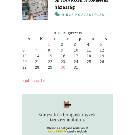
JENEVA ROSE: A ​tökéletes
házasság
NINCS HOZZÁSZÓLÁS
2018. augusztus
h
K
s
c
p
s
v
1
2
3
4
5
6
7
8
9
10
11
12
13
14
15
16
17
18
19
20
21
22
23
24
25
26
27
28
29
30
31
« júl
szept »