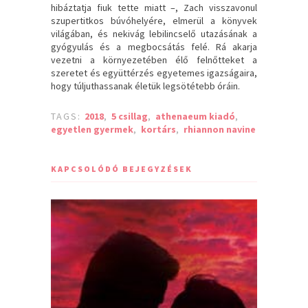
hibáztatja fiuk tette miatt –, Zach visszavonul
szupertitkos búvóhelyére, elmerül a könyvek
világában, és nekivág lebilincselő utazásának a
gyógyulás és a megbocsátás felé. Rá akarja
vezetni a környezetében élő felnőtteket a
szeretet és együttérzés egyetemes igazságaira,
hogy túljuthassanak életük legsötétebb óráin.
TAGS:
2018
,
5 csillag
,
athenaeum kiadó
,
egyetlen gyermek
,
kortárs
,
rhiannon navine
KAPCSOLÓDÓ BEJEGYZÉSEK