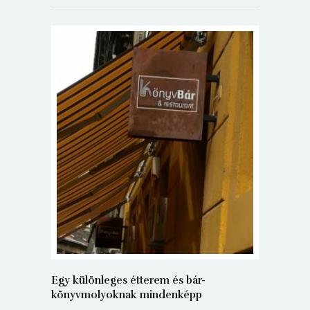
5+1 Kará
Dalma
9
Egy különleges étterem és bár-
könyvmolyoknak mindenképp