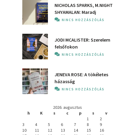
NICHOLAS SPARKS, M.NIGHT
SHYAMALAN: Maradj
NINCS HOZZÁSZÓLÁS
JODI MCALISTER: Szerelem
felsőfokon
NINCS HOZZÁSZÓLÁS
JENEVA ROSE: A ​tökéletes
házasság
NINCS HOZZÁSZÓLÁS
2026. augusztus
h
K
s
c
p
s
v
1
2
3
4
5
6
7
8
9
10
11
12
13
14
15
16