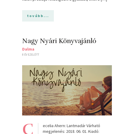
tovább...
Nagy Nyári Könyvajánló
Dalma
8 ÉV EZELŐTT
C
ecelia Ahern: Lantmadár Várható
megjelenés: 2018. 06. 01. Kiadó: