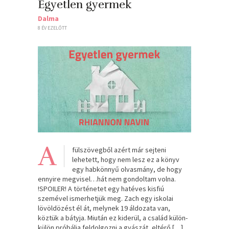
Egyetlen ​gyermek
Dalma
8 ÉV EZELŐTT
A
fülszövegből azért már sejteni
lehetett, hogy nem lesz ez a könyv
egy habkönnyű olvasmány, de hogy
ennyire megvisel…hát nem gondoltam volna.
!SPOILER! A történetet egy hatéves kisfiú
szemével ismerhetjük meg. Zach egy iskolai
lövöldözést él át, melynek 19 áldozata van,
köztük a bátyja. Miután ez kiderül, a család külön-
külön próbálja feldolgozni a gyászát, eltérő […]