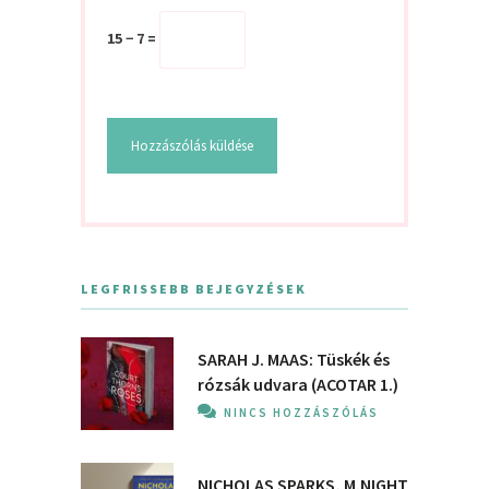
15 − 7 =
LEGFRISSEBB BEJEGYZÉSEK
SARAH J. MAAS: Tüskék és
rózsák udvara (ACOTAR 1.)
NINCS HOZZÁSZÓLÁS
NICHOLAS SPARKS, M.NIGHT