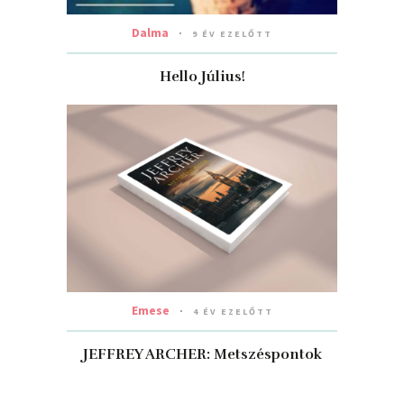
Dalma
9 ÉV EZELŐTT
Hello Július!
Emese
4 ÉV EZELŐTT
JEFFREY ARCHER: Metszéspontok