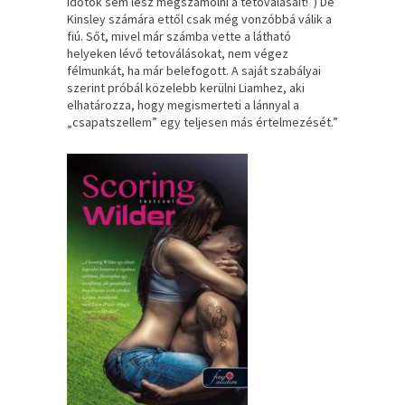
időtök sem lesz megszámolni a tetoválásait!”) De
Kinsley számára ettől csak még vonzóbbá válik a
fiú. Sőt, mivel már számba vette a látható
helyeken lévő tetoválásokat, nem végez
félmunkát, ha már belefogott. A saját szabályai
szerint próbál közelebb kerülni Liamhez, aki
elhatározza, hogy megismerteti a lánnyal a
„csapatszellem” egy teljesen más értelmezését.”