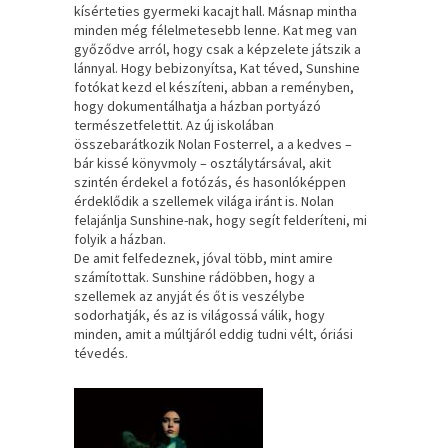
kísérteties gyermeki kacajt hall. Másnap mintha
minden még félelmetesebb lenne. Kat meg van
győződve arról, hogy csak a képzelete játszik a
lánnyal. Hogy bebizonyítsa, Kat téved, Sunshine
fotókat kezd el készíteni, abban a reményben,
hogy dokumentálhatja a házban portyázó
természetfelettit. Az új iskolában
összebarátkozik Nolan Fosterrel, a a kedves –
bár kissé könyvmoly – osztálytársával, akit
szintén érdekel a fotózás, és hasonlóképpen
érdeklődik a szellemek világa iránt is. Nolan
felajánlja Sunshine-nak, hogy segít felderíteni, mi
folyik a házban.
De amit felfedeznek, jóval több, mint amire
számítottak. Sunshine rádöbben, hogy a
szellemek az anyját és őt is veszélybe
sodorhatják, és az is világossá válik, hogy
minden, amit a múltjáról eddig tudni vélt, óriási
tévedés.