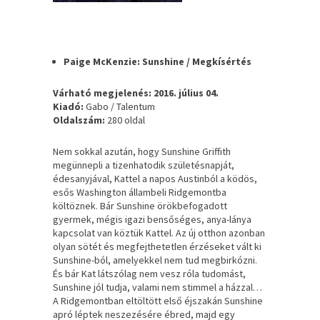
Paige McKenzie: Sunshine / Megkísértés
Várható megjelenés: 2016. július 04.
Kiadó:
Gabo / Talentum
Oldalszám:
280 oldal
Nem sokkal azután, hogy Sunshine Griffith
megünnepli a tizenhatodik születésnapját,
édesanyjával, Kattel a napos Austinból a ködös,
esős Washington állambeli Ridgemontba
költöznek. Bár Sunshine örökbefogadott
gyermek, mégis igazi bensőséges, anya-lánya
kapcsolat van köztük Kattel. Az új otthon azonban
olyan sötét és megfejthetetlen érzéseket vált ki
Sunshine-ból, amelyekkel nem tud megbirkózni.
És bár Kat látszólag nem vesz róla tudomást,
Sunshine jól tudja, valami nem stimmel a házzal…
A Ridgemontban eltöltött első éjszakán Sunshine
apró léptek neszezésére ébred, majd egy