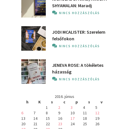
SHYAMALAN: Maradj
NINCS HOZZÁSZÓLÁS
JODI MCALISTER: Szerelem
felsőfokon
NINCS HOZZÁSZÓLÁS
JENEVA ROSE: A ​tökéletes
házasság
NINCS HOZZÁSZÓLÁS
2016. június
h
K
s
c
p
s
v
1
2
3
4
5
6
7
8
9
10
11
12
13
14
15
16
17
18
19
20
21
22
23
24
25
26