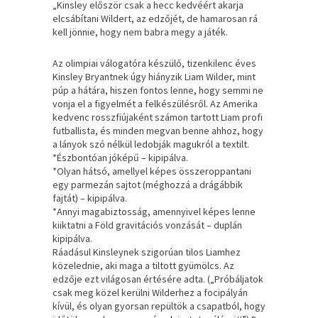
„Kinsley először csak a hecc kedvéért akarja
elcsábítani Wildert, az edzőjét, de hamarosan rá
kell jönnie, hogy nem babra megy a játék.
Az olimpiai válogatóra készülő, tizenkilenc éves
Kinsley Bryantnek úgy hiányzik Liam Wilder, mint
púp a hátára, hiszen fontos lenne, hogy semmi ne
vonja el a figyelmét a felkészülésről. Az Amerika
kedvenc rosszfiújaként számon tartott Liam profi
futballista, és minden megvan benne ahhoz, hogy
a lányok szó nélkül ledobják magukról a textilt.
*Észbontóan jóképű – kipipálva.
*Olyan hátsó, amellyel képes összeroppantani
egy parmezán sajtot (méghozzá a drágábbik
fajtát) – kipipálva.
*Annyi magabiztosság, amennyivel képes lenne
kiiktatni a Föld gravitációs vonzását – duplán
kipipálva.
Ráadásul Kinsleynek szigorúan tilos Liamhez
közelednie, aki maga a tiltott gyümölcs. Az
edzője ezt világosan értésére adta. („Próbáljatok
csak meg közel kerülni Wilderhez a focipályán
kívül, és olyan gyorsan repültök a csapatból, hogy