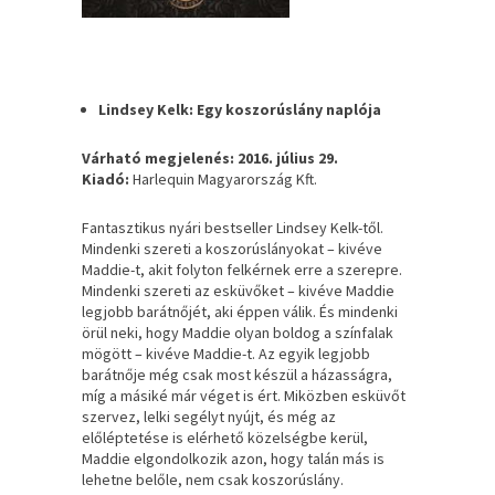
Lindsey Kelk: Egy koszorúslány naplója
Várható megjelenés: 2016. július 29.
Kiadó:
Harlequin Magyarország Kft.
Fantasztikus nyári bestseller Lindsey Kelk-től.
Mindenki szereti a koszorúslányokat – kivéve
Maddie-t, akit folyton felkérnek erre a szerepre.
Mindenki szereti az esküvőket – kivéve Maddie
legjobb barátnőjét, aki éppen válik. És mindenki
örül neki, hogy Maddie olyan boldog a színfalak
mögött – kivéve Maddie-t. Az egyik legjobb
barátnője még csak most készül a házasságra,
míg a másiké már véget is ért. Miközben esküvőt
szervez, lelki segélyt nyújt, és még az
előléptetése is elérhető közelségbe kerül,
Maddie elgondolkozik azon, hogy talán más is
lehetne belőle, nem csak koszorúslány.