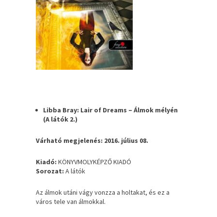
Libba Bray: Lair of Dreams – Álmok mélyén
(A látók 2.)
Várható megjelenés: 2016. július 08.
Kiadó:
KÖNYVMOLYKÉPZŐ KIADÓ
Sorozat:
A látók
Az álmok utáni vágy vonzza a holtakat, és ez a
város tele van álmokkal.