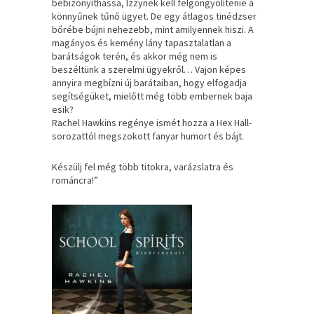
bebizonyíthassa, Izzynek kell felgöngyölítenie a
könnyűnek tűnő ügyet. De egy átlagos tinédzser
bőrébe bújni nehezebb, mint amilyennek hiszi. A
magányos és kemény lány tapasztalatlan a
barátságok terén, és akkor még nem is
beszéltünk a szerelmi ügyekről… Vajon képes
annyira megbízni új barátaiban, hogy elfogadja
segítségüket, mielőtt még több embernek baja
esik?
Rachel Hawkins regénye ismét hozza a Hex Hall-
sorozattól megszokott fanyar humort és bájt.
Készülj fel még több titokra, varázslatra és
románcra!”