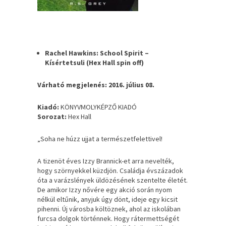
Rachel Hawkins: School Spirit –
Kísértetsuli (Hex Hall spin off)
Várható megjelenés: 2016. július 08.
Kiadó:
KÖNYVMOLYKÉPZŐ KIADÓ
Sorozat:
Hex Hall
„Soha ne húzz ujjat a természetfelettivel!
A tizenöt éves Izzy Brannick-et arra nevelték,
hogy szörnyekkel küzdjön. Családja évszázadok
óta a varázslények üldözésének szentelte életét.
De amikor Izzy nővére egy akció során nyom
nélkül eltűnik, anyjuk úgy dönt, ideje egy kicsit
pihenni. Új városba költöznek, ahol az iskolában
furcsa dolgok történnek. Hogy rátermettségét