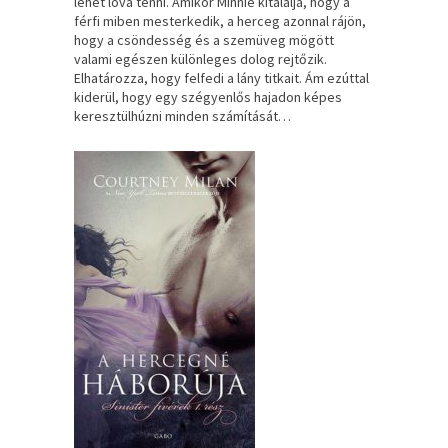
lehet lóvá tenni. Amikor Minnie kitalálja, hogy a
férfi miben mesterkedik, a herceg azonnal rájön,
hogy a csöndesség és a szemüveg mögött
valami egészen különleges dolog rejtőzik.
Elhatározza, hogy felfedi a lány titkait. Ám ezúttal
kiderül, hogy egy szégyenlős hajadon képes
keresztülhúzni minden számítását…