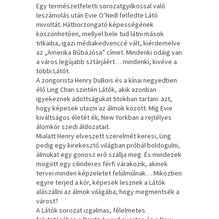
Egy természetfeletti sorozatgyilkossal való
leszámolás után Evie O’Neill felfedte Látó
mivoltát. Hátborzongató képességének
köszönhetően, mellyel bele tud látni mások
titkaiba, igazi médiakedvenccé vált, kiérdemelve
az „Amerika BűbáJósa” címet. Mindenki odáig van
a város legújabb sztárjáért… mindenki, kivéve a
többi Látót.
A zongorista Henry DuBois és a kínai negyedben
élő Ling Chan szintén Látók, akik azonban
igyekeznek adottságukat titokban tartani: azt,
hogy képesek utazni az álmok között. Míg Evie
kiváltságos életét éli, New Yorkban a rejtélyes
álomkór szedi áldozatait.
Mialatt Henry elveszett szerelmét keresi, Ling
pedig egy kirekesztő világban próbál boldogulni,
álmukat egy gonosz erő szállja meg. És mindezek
mögött egy cilinderes férfi várakozik, akinek
tervei minden képzeletet felülmúlnak… Miközben
egyre terjed a kór, képesek lesznek a Látók
alászállni az álmok világába, hogy megmentsék a
várost?
A Látók sorozat izgalmas, félelmetes