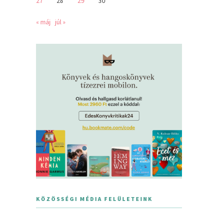
27
28
29
30
« máj
júl »
KÖZÖSSÉGI MÉDIA FELÜLETEINK