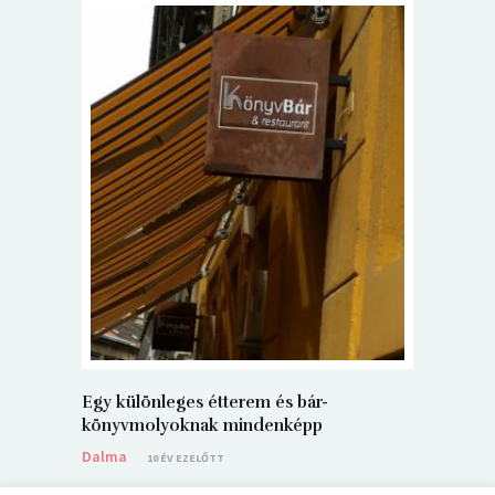
5+1 Kará
Dalma
9
Egy különleges étterem és bár-
könyvmolyoknak mindenképp
Dalma
10 ÉV EZELŐTT