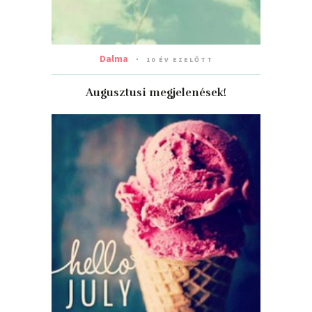
Dalma
10 ÉV EZELŐTT
Augusztusi megjelenések!