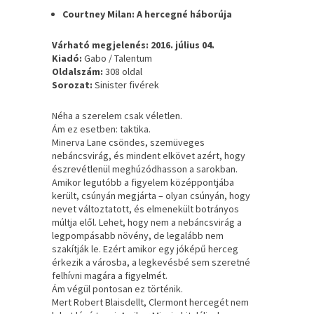
Courtney Milan: A hercegné háborúja
Várható megjelenés: 2016. július 04.
Kiadó:
Gabo / Talentum
Oldalszám:
308 oldal
Sorozat:
Sinister fivérek
Néha a szerelem csak véletlen.
Ám ez esetben: taktika.
Minerva Lane csöndes, szemüveges
nebáncsvirág, és mindent elkövet azért, hogy
észrevétlenül meghúzódhasson a sarokban.
Amikor legutóbb a figyelem középpontjába
került, csúnyán megjárta – olyan csúnyán, hogy
nevet változtatott, és elmenekült botrányos
múltja elől. Lehet, hogy nem a nebáncsvirág a
legpompásabb növény, de legalább nem
szakítják le. Ezért amikor egy jóképű herceg
érkezik a városba, a legkevésbé sem szeretné
felhívni magára a figyelmét.
Ám végül pontosan ez történik.
Mert Robert Blaisdellt, Clermont hercegét nem