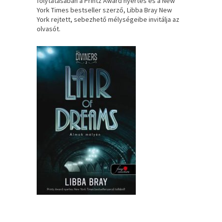
folytatásában a Printz Award nyertes és a New
York Times bestseller szerző, Libba Bray New
York rejtett, sebezhető mélységeibe invitálja az
olvasót.