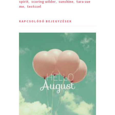
spirit
,
scoring wilder
,
sunshine
,
tara sue
me
,
testcsel
KAPCSOLÓDÓ BEJEGYZÉSEK