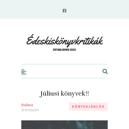
edeskiskonyvkritikak.hu
Júliusi könyvek!!
Dalma
KÖNYVAJÁNLÓK
10 ÉV EZELŐTT