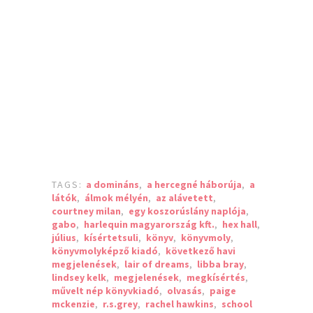
TAGS:
a domináns
,
a hercegné háborúja
,
a
látók
,
álmok mélyén
,
az alávetett
,
courtney milan
,
egy koszorúslány naplója
,
gabo
,
harlequin magyarország kft.
,
hex hall
,
július
,
kísértetsuli
,
könyv
,
könyvmoly
,
könyvmolyképző kiadó
,
következő havi
megjelenések
,
lair of dreams
,
libba bray
,
lindsey kelk
,
megjelenések
,
megkísértés
,
művelt nép könyvkiadó
,
olvasás
,
paige
mckenzie
,
r.s.grey
,
rachel hawkins
,
school