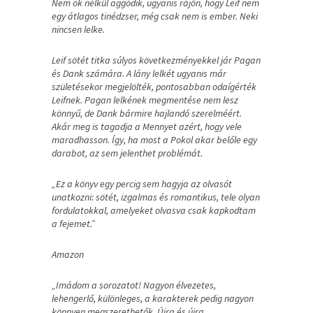
Nem ok nélkül aggódik, ugyanis rájön, hogy Leif nem
egy átlagos tinédzser, még csak nem is ember. Neki
nincsen lelke.
Leif sötét titka súlyos következményekkel jár Pagan
és Dank számára. A lány lelkét ugyanis már
születésekor megjelölték, pontosabban odaígérték
Leifnek. Pagan lelkének megmentése nem lesz
könnyű, de Dank bármire hajlandó szerelméért.
Akár meg is tagadja a Mennyet azért, hogy vele
maradhasson. Így, ha most a Pokol akar belőle egy
darabot, az sem jelenthet problémát.
„Ez a könyv egy percig sem hagyja az olvasót
unatkozni: sötét, izgalmas és romantikus, tele olyan
fordulatokkal, amelyeket olvasva csak kapkodtam
a fejemet.”
Amazon
„Imádom a sorozatot! Nagyon élvezetes,
lehengerlő, különleges, a karakterek pedig nagyon
könnyen megszerethetők. Újra és újra