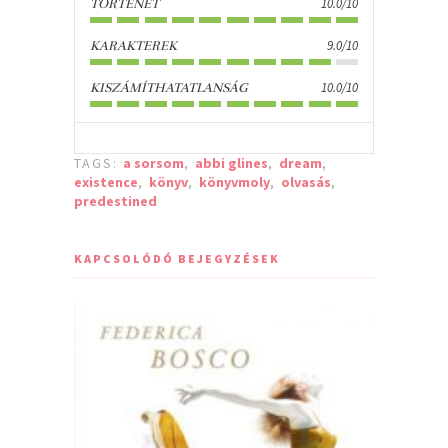
10.0/10
TÖRTÉNET
9.0/10
KARAKTEREK
10.0/10
KISZÁMÍTHATATLANSÁG
TAGS:
a sorsom
,
abbi glines
,
dream
,
existence
,
könyv
,
könyvmoly
,
olvasás
,
predestined
KAPCSOLÓDÓ BEJEGYZÉSEK