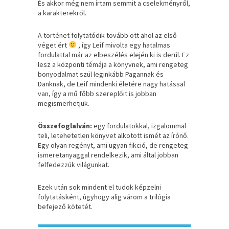
És akkor még nem írtam semmit a cselekményről,
a karakterekről.
A történet folytatódik tovább ott ahol az első
véget ért
, így Leif mivolta egy hatalmas
fordulattal már az elbeszélés elején ki is derül. Ez
lesz a központi témája a könyvnek, ami rengeteg
bonyodalmat szül leginkább Pagannak és
Danknak, de Leif mindenki életére nagy hatással
van, így a mű főbb szereplőit is jobban
megismerhetjük.
Összefoglalván:
egy fordulatokkal, izgalommal
teli, letehetetlen könyvet alkotott ismét az írónő.
Egy olyan regényt, ami ugyan fikció, de rengeteg
ismeretanyaggal rendelkezik, ami által jobban
felfedezzük világunkat.
Ezek után sok mindent el tudok képzelni
folytatásként, úgyhogy alig várom a trilógia
befejező kötetét.