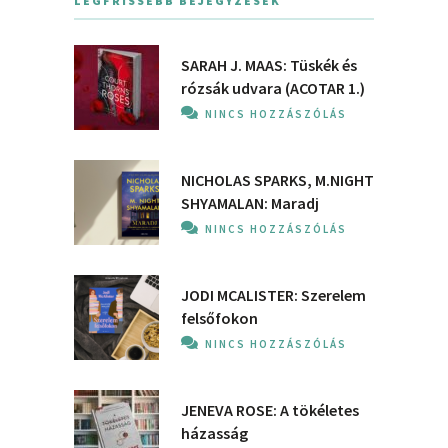
LEGFRISSEBB BEJEGYZÉSEK
SARAH J. MAAS: Tüskék és
rózsák udvara (ACOTAR 1.)
NINCS HOZZÁSZÓLÁS
NICHOLAS SPARKS, M.NIGHT
SHYAMALAN: Maradj
NINCS HOZZÁSZÓLÁS
JODI MCALISTER: Szerelem
felsőfokon
NINCS HOZZÁSZÓLÁS
JENEVA ROSE: A ​tökéletes
házasság