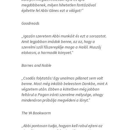
megdöbbenek, milyen hihetetlen fantáziával
építette fel Abbi Glines ezt a világot!”
Goodreads
„Igazán szeretem Abbi munkáit és ezt a sorozatot.
Amit legjobban imádok benne, az az, hogy a
szerelmi szál főszereplője maga a Halál. Muszáj
elolvasni, a harmadik könyvet.”
Barnes and Noble
„Csodás folytatás! Egy unalmas pillanat sem volt
benne. Most még inkább beleestem Dankbe, mint A
végzetem után. Ebben a kötetben még jobban
feltárul a Pagan iránti szerelme mélysége, ahogy
mindenáron próbálja megvédeni a lányt.”
The YA Bookworm
„Abbi pontosan tudja, hogyan kell rabul ejteni az