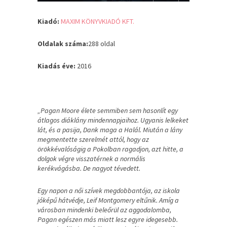
Kiadó:
MAXIM KÖNYVKIADÓ KFT.
Oldalak száma:
288 oldal
Kiadás éve:
2016
„Pagan Moore élete semmiben sem hasonlít egy
átlagos diáklány mindennapjaihoz. Ugyanis lelkeket
lát, és a pasija, Dank maga a Halál. Miután a lány
megmentette szerelmét attól, hogy az
örökkévalóságig a Pokolban ragadjon, azt hitte, a
dolgok végre visszatérnek a normális
kerékvágásba. De nagyot tévedett.
Egy napon a női szívek megdobbantója, az iskola
jóképű hátvédje, Leif Montgomery eltűnik. Amíg a
városban mindenki beleőrül az aggodalomba,
Pagan egészen más miatt lesz egyre idegesebb.