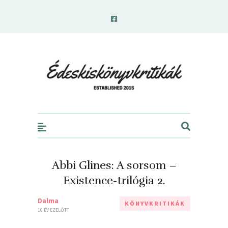
edeskiskonyvkritikak.hu
Abbi Glines: A sorsom –
Existence-trilógia 2.
Dalma
KÖNYVKRITIKÁK
10 ÉV EZELŐTT