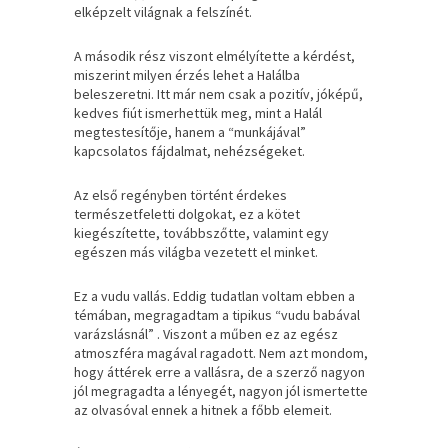
elképzelt világnak a felszínét.
A második rész viszont elmélyítette a kérdést,
miszerint milyen érzés lehet a Halálba
beleszeretni. Itt már nem csak a pozitív, jóképű,
kedves fiút ismerhettük meg, mint a Halál
megtestesítője, hanem a “munkájával”
kapcsolatos fájdalmat, nehézségeket.
Az első regényben történt érdekes
természetfeletti dolgokat, ez a kötet
kiegészítette, továbbszőtte, valamint egy
egészen más világba vezetett el minket.
Ez a vudu vallás. Eddig tudatlan voltam ebben a
témában, megragadtam a tipikus “vudu babával
varázslásnál” . Viszont a műben ez az egész
atmoszféra magával ragadott. Nem azt mondom,
hogy áttérek erre a vallásra, de a szerző nagyon
jól megragadta a lényegét, nagyon jól ismertette
az olvasóval ennek a hitnek a főbb elemeit.