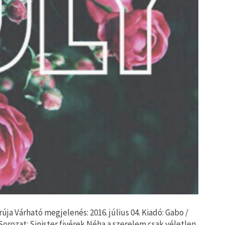
ja Várható megjelenés: 2016. július 04. Kiadó: Gabo /
orozat: Sinister fivérek Néha a szerelem csak véletlen.