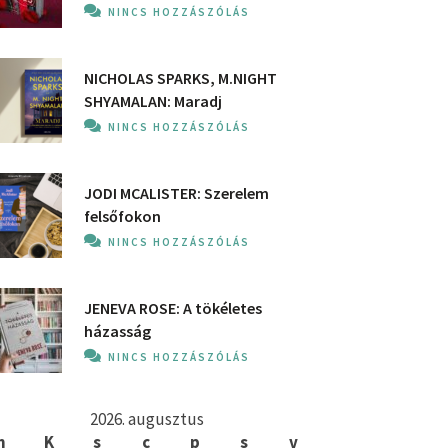
NINCS HOZZÁSZÓLÁS
NICHOLAS SPARKS, M.NIGHT
SHYAMALAN: Maradj
NINCS HOZZÁSZÓLÁS
JODI MCALISTER: Szerelem
felsőfokon
NINCS HOZZÁSZÓLÁS
JENEVA ROSE: A ​tökéletes
házasság
NINCS HOZZÁSZÓLÁS
2026. augusztus
h
K
s
c
p
s
v