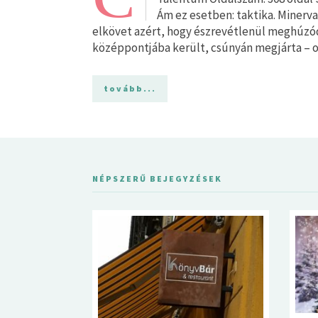
Ám ez esetben: taktika. Minerv
elkövet azért, hogy észrevétlenül meghúzó
középpontjába került, csúnyán megjárta – 
tovább...
NÉPSZERŰ BEJEGYZÉSEK