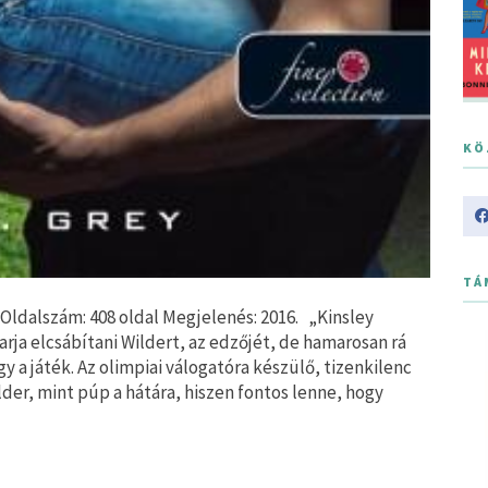
KÖ
TÁ
dalszám: 408 oldal Megjelenés: 2016. „Kinsley
arja elcsábítani Wildert, az edzőjét, de hamarosan rá
y a játék. Az olimpiai válogatóra készülő, tizenkilenc
der, mint púp a hátára, hiszen fontos lenne, hogy