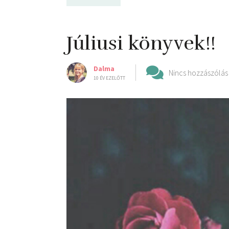
Júliusi könyvek!!
Dalma
Nincs hozzászólás
10 ÉV EZELŐTT