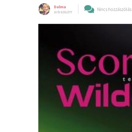
Dalma
Nincs hozzászólás
10 ÉV EZELŐTT