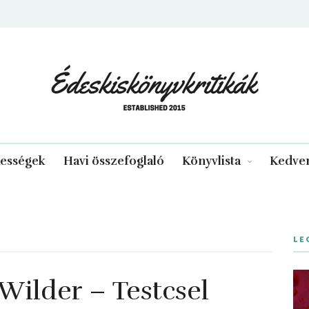
edeskiskonyvkritikak.hu
kességek
Havi összefoglaló
Könyvlista
Kedven
LE
 Wilder – Testcsel