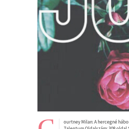
C
ourtney Milan: A hercegné háború
Talentum Oldalszám: 308 oldal S