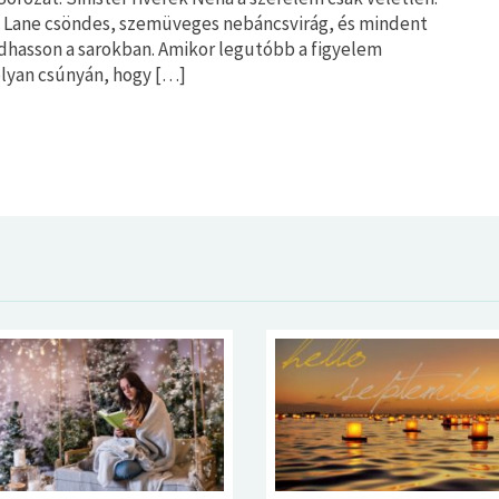
a Lane csöndes, szemüveges nebáncsvirág, és mindent
dhasson a sarokban. Amikor legutóbb a figyelem
olyan csúnyán, hogy […]