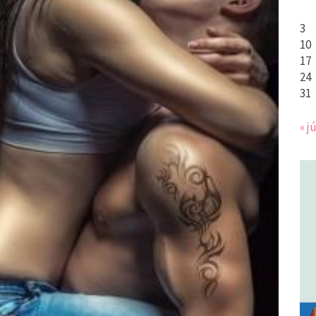
3
10
17
24
31
« jú