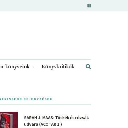
c könyveink
Könyvkritikák
GFRISSEBB BEJEGYZÉSEK
SARAH J. MAAS: Tüskék és rózsák
udvara (ACOTAR 1.)