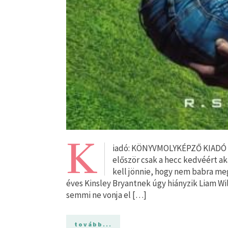
K
iadó: KÖNYVMOLYKÉPZŐ KIADÓ Ol
először csak a hecc kedvéért ak
kell jönnie, hogy nem babra meg
éves Kinsley Bryantnek úgy hiányzik Liam Wil
semmi ne vonja el […]
tovább...