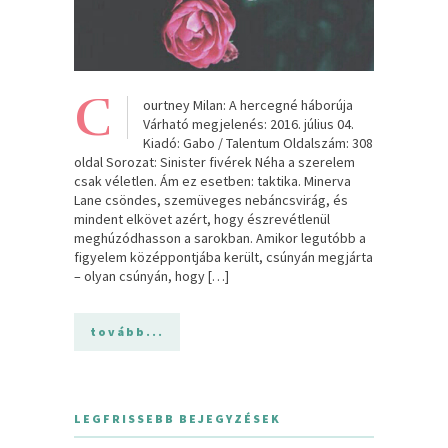
C
ourtney Milan: A hercegné háborúja
Várható megjelenés: 2016. július 04.
Kiadó: Gabo / Talentum Oldalszám: 308
oldal Sorozat: Sinister fivérek Néha a szerelem
csak véletlen. Ám ez esetben: taktika. Minerva
Lane csöndes, szemüveges nebáncsvirág, és
mindent elkövet azért, hogy észrevétlenül
meghúzódhasson a sarokban. Amikor legutóbb a
figyelem középpontjába került, csúnyán megjárta
– olyan csúnyán, hogy […]
tovább...
LEGFRISSEBB BEJEGYZÉSEK