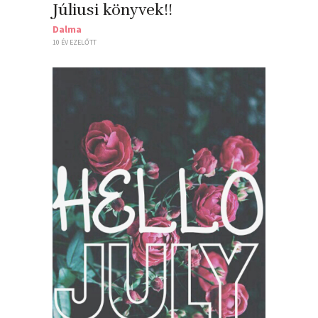
Júliusi könyvek!!
Dalma
10 ÉV EZELŐTT