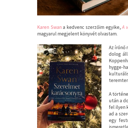
Karen Swan
a kedvenc szerzőim egyike,
A 
magyarul megjelent könyvét olvastam.
Az írónő
dolog ál
Koppenhá
hygge-ha
kulturál
teremten
A történe
után a d
fel ilyen
ad a sze
egy fes
ismeretl