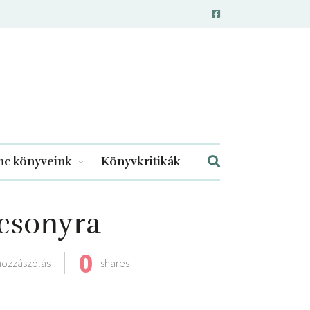
c könyveink
Könyvkritikák
csonyra
0
hozzászólás
shares