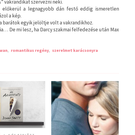
” vakrandikat szervezni neki.
l előkerül a legnagyobb dán festő eddig ismeretlen
ázol a kép.
 barátok egyik jelöltje volt a vakrandikhoz.
a… De mi lesz, ha Darcy szakmai felfedezése után Max
swan
,
romantikus regény
,
szerelmet karácsonyra
l
6 ÉV EZELŐTT