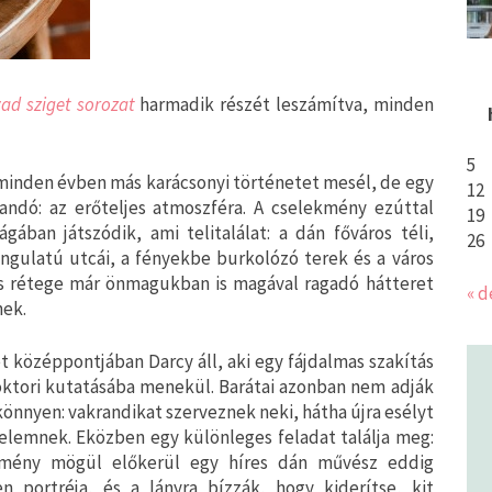
vad sziget sorozat
harmadik részét leszámítva, minden
5
 minden évben más karácsonyi történetet mesél, de egy
12
landó: az erőteljes atmoszféra. A cselekmény ezúttal
19
gában játszódik, ami telitalálat: a dán főváros téli,
26
ngulatú utcái, a fényekbe burkolózó terek és a város
is rétege már önmagukban is magával ragadó hátteret
« d
ek.
t középpontjában Darcy áll, aki egy fájdalmas szakítás
oktori kutatásába menekül. Barátai azonban nem adják
 könnyen: vakrandikat szerveznek neki, hátha újra esélyt
relemnek. Eközben egy különleges feladat találja meg:
tmény mögül előkerül egy híres dán művész eddig
en portréja, és a lányra bízzák, hogy kiderítse, kit