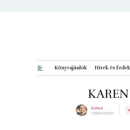
Könyvajánlók
Hírek és Érde
KAREN 
Dalma
7 HÓNAP EZELŐTT