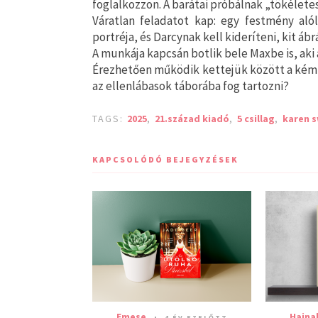
foglalkozzon. A barátai próbálnak „tökéletes
Váratlan feladatot kap: egy festmény aló
portréja, és Darcynak kell kideríteni, kit ábr
A munkája kapcsán botlik bele Maxbe is, aki a
Érezhetően működik kettejük között a kémi
az ellenlábasok táborába fog tartozni?
TAGS:
2025
,
21.század kiadó
,
5 csillag
,
karen 
KAPCSOLÓDÓ BEJEGYZÉSEK
Emese
Hajna
4 ÉV EZELŐTT