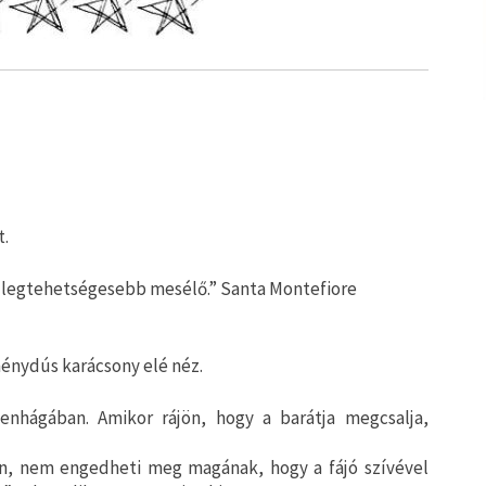
t.
k legtehetségesebb mesélő.” Santa Montefiore
ménydús karácsony elé néz.
enhágában. Amikor rájön, hogy a barátja megcsalja,
n, nem engedheti meg magának, hogy a fájó szívével