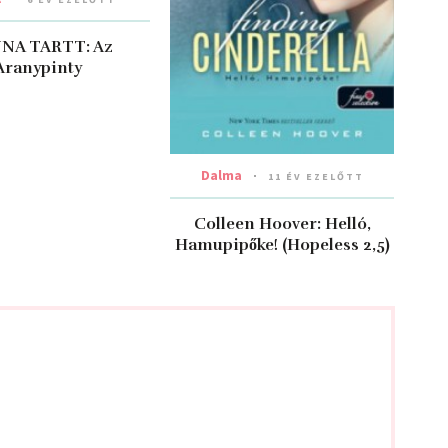
NA TARTT: Az
Aranypinty
Dalma
11 ÉV EZELŐTT
Colleen Hoover: Helló,
Hamupipőke! (Hopeless 2,5)