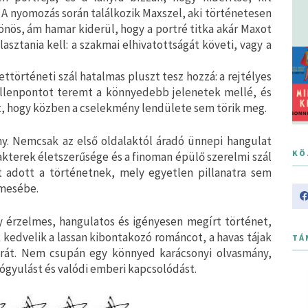
. A nyomozás során találkozik Maxszel, aki történetesen
sönös, ám hamar kiderül, hogy a portré titka akár Maxot
álasztania kell: a szakmai elhivatottságát követi, vagy a
történeti szál hatalmas pluszt tesz hozzá: a rejtélyes
ellenpontot teremt a könnyedebb jelenetek mellé, és
yt, hogy közben a cselekmény lendülete sem törik meg.
. Nemcsak az első oldalaktól áradó ünnepi hangulat
KÖ
akterek életszerűsége és a finoman épülő szerelmi szál
t adott a történetnek, mely egyetlen pillanatra sem
 mesébe.
 érzelmes, hangulatos és igényesen megírt történet,
 kedvelik a lassan kibontakozó románcot, a havas tájak
TÁ
érát. Nem csupán egy könnyed karácsonyi olvasmány,
ógyulást és valódi emberi kapcsolódást.