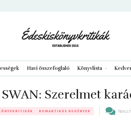
edeskiskonyvkritikak.hu
kességek
Havi összefoglaló
Könyvlista
Kedven
SWAN: Szerelmet ​kará
Nincs 
KÖNYVKRITIKÁK
ROMANTIKUS REGÉNYEK