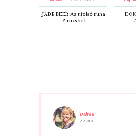
JADE BEER: Az utolsó ruha
DON
Párizsból
Dalma
2026-01-03