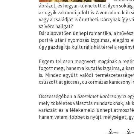
ábrázol, és hogyan tűnhetett el ilyen sokáig
az egyik vakrandi-jelölt is. A vonzalom kölc
vagy a családját is érintheti. Darcynak így v
szívére hallgat?
Bár alapvetően ünnepi romantika, a művészet
portré utáni nyomozás izgalmas, elegáns 
úgy gazdagítja kulturális háttérrel a regén
Engem teljesen megnyert magának a regény
fogott meg, hanem a kutatás izgalma, a kar
is. Mindez együtt valódi természetessége
csúszott át giccses, cukormázas karácsonyi
Összességében a
Szerelmet karácsonyra
egy
mely tökéletes választás mindazoknak, akik
varázsát és a lélekemelő ünnepi atmoszf
hanem valami többet is nyújt: mélységet, gy