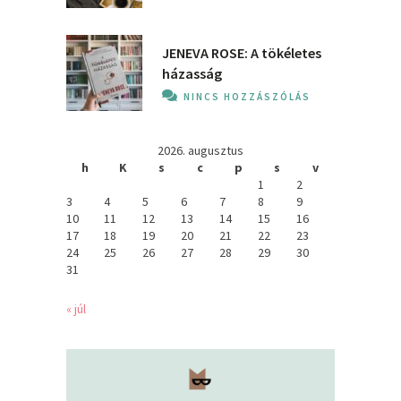
JENEVA ROSE: A ​tökéletes
házasság
NINCS HOZZÁSZÓLÁS
2026. augusztus
h
K
s
c
p
s
v
1
2
3
4
5
6
7
8
9
10
11
12
13
14
15
16
17
18
19
20
21
22
23
24
25
26
27
28
29
30
31
« júl