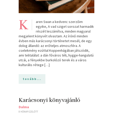
K
aren Swan a kedvenc szerzőim
egyike, A vad sziget sorozat harmadik
részét leszámítva, minden magyarul
megjelent könyvét olvastam. Az írónő minden
évben más karácsonyi történetet mesél, de egy
dolog állandó: az erőteljes atmoszféra. A
cselekmény ezúttal Koppenhágában játszódik,
ami telitalálat: a dán főváros téli, hygge-hangulatú
utcái, a fényekbe burkolózó terek és a város
kulturális rétege […]
tovább...
Karácsonyi könyvajánló
Dalma
8 HÓNAP EZELŐTT