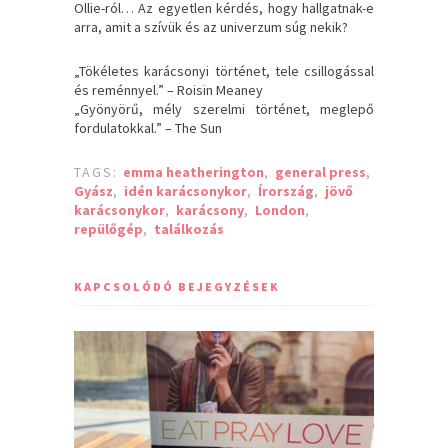
Ollie-ról… Az egyetlen kérdés, hogy hallgatnak-e
arra, amit a szívük és az univerzum súg nekik?
„Tökéletes karácsonyi történet, tele csillogással
és reménnyel.” – Roisin Meaney
„Gyönyörű, mély szerelmi történet, meglepő
fordulatokkal.” – The Sun
TAGS:
emma heatherington
,
general press
,
Gyász
,
idén karácsonykor
,
Írország
,
jövő
karácsonykor
,
karácsony
,
London
,
repülőgép
,
találkozás
KAPCSOLÓDÓ BEJEGYZÉSEK