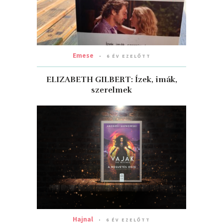
Emese
6 ÉV EZELŐTT
ELIZABETH GILBERT: Ízek, imák,
szerelmek
Hajnal
6 ÉV EZELŐTT