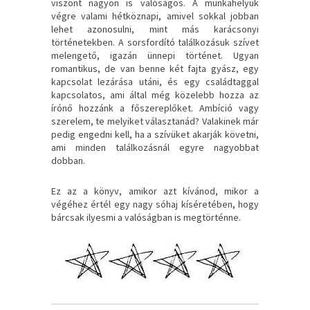
viszont nagyon is valóságos. A munkahelyük
végre valami hétköznapi, amivel sokkal jobban
lehet azonosulni, mint más karácsonyi
történetekben. A sorsfordító találkozásuk szívet
melengető, igazán ünnepi történet. Ugyan
romantikus, de van benne két fajta gyász, egy
kapcsolat lezárása utáni, és egy családtaggal
kapcsolatos, ami által még közelebb hozza az
írónő hozzánk a főszereplőket. Ambíció vagy
szerelem, te melyiket választanád? Valakinek már
pedig engedni kell, ha a szívüket akarják követni,
ami minden találkozásnál egyre nagyobbat
dobban.
Ez az a könyv, amikor azt kívánod, mikor a
végéhez értél egy nagy sóhaj kíséretében, hogy
bárcsak ilyesmi a valóságban is megtörténne.