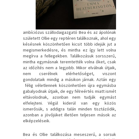
ambíciózus szállodaigazgató Bea és az ápolónak
született Ollie egy reptéren találkoznak, ahol egy
késésnek köszönhetően kicsit több idejük jut a
megismerkedésre, és mintha ez így lett volna
megírva a fellegekben. Találkozásuk sorsszerű,
mintha egymásnak teremtették volna őket, csak
az időzítés nem a legjobb. Mikor elválnak útjaik,
nem cserélnek elérhetőséget, viszont
gondolataik mindig a másikon járnak. Aztán egy
félig véletlennek köszönhetően újra egymásba
gabalyodnak útjaik, de egy félreértés miatt ismét
eltávolodnak, azonban nem tudják egymást
elfelejteni. Végül kiderül van egy közös
ismerősük, s addigra talán minden tisztázódik,
azonban a jövőjüket illetően teljesen mások az
elképzeléseik.
Bea és Ollie találkozása meseszerű, a sorsuk