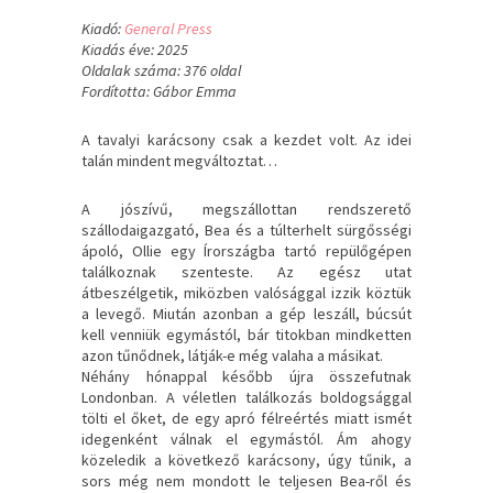
Kiadó:
General Press
Kiadás éve: 2025
Oldalak száma: 376 oldal
Fordította: Gábor Emma
A tavalyi karácsony csak a kezdet volt. Az idei
talán mindent megváltoztat…
A jószívű, megszállottan rendszerető
szállodaigazgató, Bea és a túlterhelt sürgősségi
ápoló, Ollie egy Írországba tartó repülőgépen
találkoznak szenteste. Az egész utat
átbeszélgetik, miközben valósággal izzik köztük
a levegő. Miután azonban a gép leszáll, búcsút
kell venniük egymástól, bár titokban mindketten
azon tűnődnek, látják-e még valaha a másikat.
Néhány hónappal később újra összefutnak
Londonban. A véletlen találkozás boldogsággal
tölti el őket, de egy apró félreértés miatt ismét
idegenként válnak el egymástól. Ám ahogy
közeledik a következő karácsony, úgy tűnik, a
sors még nem mondott le teljesen Bea-ről és