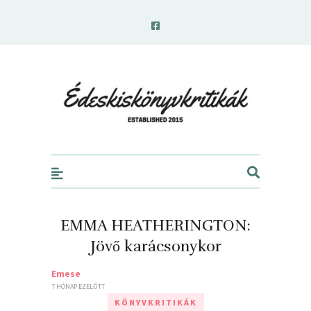
edeskiskonyvkritikak.hu
EMMA HEATHERINGTON:
Jövő karácsonykor
Emese
7 HÓNAP EZELŐTT
KÖNYVKRITIKÁK