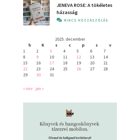
JENEVA ROSE: A ​tökéletes
házasság
NINCS HOZZÁSZÓLÁS
2025. december
h
K
s
c
p
s
v
1
2
3
4
5
6
7
8
9
10
11
12
13
14
15
16
17
18
19
20
21
22
23
24
25
26
27
28
29
30
31
« nov
jan »