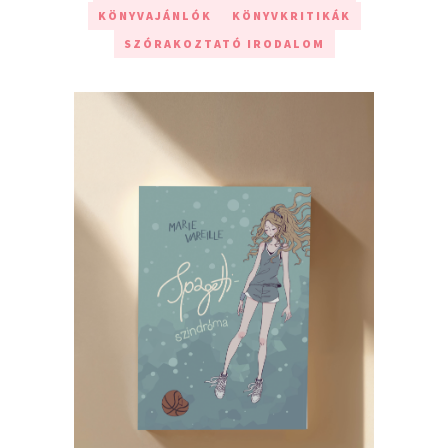
KÖNYVAJÁNLÓK
KÖNYVKRITIKÁK
SZÓRAKOZTATÓ IRODALOM