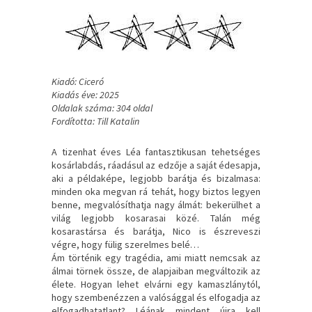
Kiadó: Ciceró
Kiadás éve: 2025
Oldalak száma: 304 oldal
Fordította: Till Katalin
A tizenhat éves Léa fantasztikusan tehetséges
kosárlabdás, ráadásul az edzője a saját édesapja,
aki a példaképe, legjobb barátja és bizalmasa:
minden oka megvan rá tehát, hogy biztos legyen
benne, megvalósíthatja nagy álmát: bekerülhet a
világ legjobb kosarasai közé. Talán még
kosarastársa és barátja, Nico is észreveszi
végre, hogy fülig szerelmes belé…
Ám történik egy tragédia, ami miatt nemcsak az
álmai törnek össze, de alapjaiban megváltozik az
élete. Hogyan lehet elvárni egy kamaszlánytól,
hogy szembenézzen a valósággal és elfogadja az
elfogadhatatlant? Léának mindent újra kell