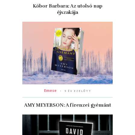
Kóbor Barbara: Az utolsó nap
éjszakája
Emese
5 ÉV EZELŐTT
AMY MEYERSON: A firenzei gyémánt