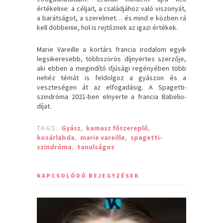
értékelnie: a céljait, a családjához való viszonyát,
a barátságot, a szerelmet… és mind e közben rá
kell döbbenie, hol is rejtőznek az igazi értékek.
Marie Vareille a kortárs francia irodalom egyik
legsikeresebb, többszörös díjnyertes szerzője,
aki ebben a megindító ifjúsági regényében több
nehéz témát is feldolgoz a gyászon és a
veszteségen át az elfogadásig. A Spagetti-
szindróma 2021-ben elnyerte a francia Babelio-
díjat.
TAGS:
Gyász
,
kamasz főszereplő
,
kosárlabda
,
marie vareille
,
spagetti-
szindróma
,
tanulságos
KAPCSOLÓDÓ BEJEGYZÉSEK