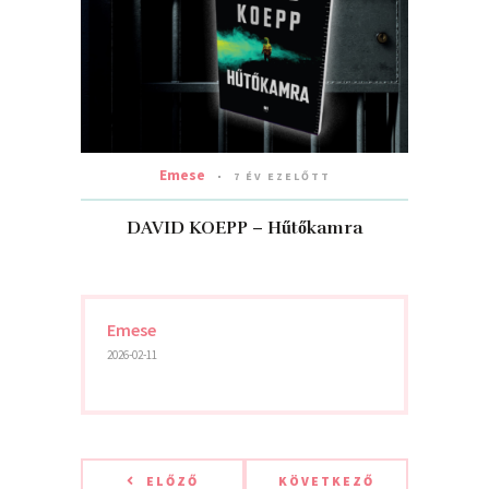
Emese
7 ÉV EZELŐTT
DAVID KOEPP – Hűtőkamra
Emese
2026-02-11
ELŐZŐ
KÖVETKEZŐ