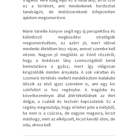
ez a történet, ami mindenkinek hordozhat
tanulságot, de tinédzsereknek kifejezetten
ajánlom megismerésre.
Marie Vareille könyve segít egy új perspektíva és
különböző megküzdési stratégiák
megismerésében, ez azért jó, mert idővel
mindenki életében lesz olyan, amivel szembe kell
néznie. Nagyon jó meglátás az írónő részéről,
hogy a tinédzser lány szemszögéből kerül
bemutatásra a gyász, mert így világosan
kirajzolódik minden árnyalata. A sok váratlan és
szomorú történés mellett mindeközben kialakulni
látszik az első igazi szerelem is, ami egy kis
színfoltot is hoz regénybe. A tragédia és
következményei által átértékelődnek az élet
dolgai, a családi és testvéri kapcsolatok. Ez a
regény megmutatja, hogy el lehet jutni a mélyből,
ha nem is a csúcsra, de nagyon magasra, kicsit
máshogy, mint az elképzelt, kicsit kerülő úton, de
oda, ahova kell.