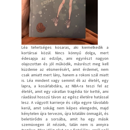
Léa tehetséges kosaras, aki kiemelkedik a
kortársai közül. Nincs könnyű dolga, mert
édesapja az edzője, ami egyrészt nagyon
olajozottan és jól működik, másrészt meg kell
küzdenie az elismerésért, amit érdemel, nem
csak amiatt mert lány, hanem a rokoni szál miatt
is. Léa mindent vagy semmit éli az életét, egy
lapra, a kosárlabdára, az NBA-ra teszi fel az
életét, amit egy váratlan tragédia tör ketté, ami
ráadásul hosszú távon az egész életére hatással
lesz. A vágyott karrierje és célja egyre távolabb
kerül, amit sokáig nem képes elengedni, majd
kénytelen újra tervezni, újra kitalálni önmagát, és
beletörődni a sorsába, amit ha egy másik
szemüvegen át nézünk, talán nem is annyira
tragikus. Mire idáig eljut ez a fiatal lány, arról szól