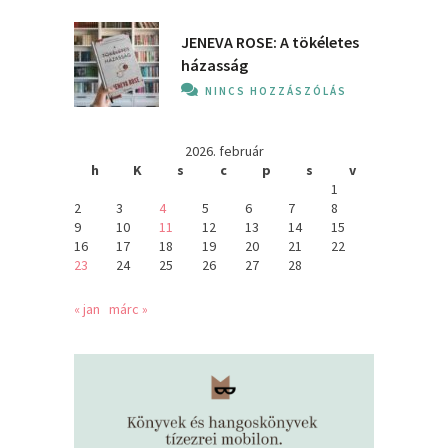
JENEVA ROSE: A ​tökéletes
házasság
NINCS HOZZÁSZÓLÁS
2026. február
h
K
s
c
p
s
v
1
2
3
4
5
6
7
8
9
10
11
12
13
14
15
16
17
18
19
20
21
22
23
24
25
26
27
28
« jan
márc »