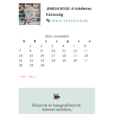
JENEVA ROSE: A ​tökéletes
házasság
NINCS HOZZÁSZÓLÁS
2022. november
h
K
s
c
p
s
v
1
2
3
4
5
6
7
8
9
10
11
12
13
14
15
16
17
18
19
20
21
22
23
24
25
26
27
28
29
30
« okt
dec »