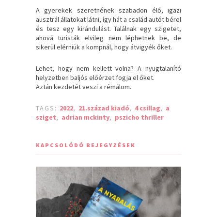
A gyerekek szeretnének szabadon élő, igazi
ausztrál állatokat látni, így hát a család autót bérel
és tesz egy kirándulást. Találnak egy szigetet,
ahová turisták elvileg nem léphetnek be, de
sikerül elérniük a kompnál, hogy átvigyék őket.
Lehet, hogy nem kellett volna? A nyugtalanító
helyzetben baljós előérzet fogja el őket.
Aztán kezdetét veszi a rémálom.
TAGS:
2022
,
21.század kiadó
,
4 csillag
,
a
sziget
,
adrian mckinty
,
pszicho thriller
KAPCSOLÓDÓ BEJEGYZÉSEK