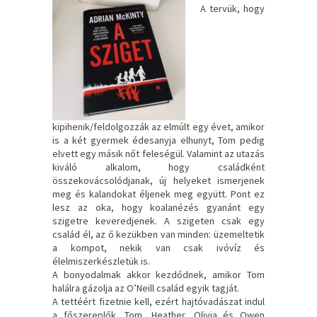
A tervük, hogy
kipihenik/feldolgozzák az elmúlt egy évet, amikor
is a két gyermek édesanyja elhunyt, Tom pedig
elvett egy másik nőt feleségül. Valamint az utazás
kiváló alkalom, hogy családként
összekovácsolódjanak, új helyeket ismerjenek
meg és kalandokat éljenek meg együtt. Pont ez
lesz az oka, hogy koalanézés gyanánt egy
szigetre keveredjenek. A szigeten csak egy
család él, az ő kezükben van minden: üzemeltetik
a kompot, nekik van csak ivóvíz és
élelmiszerkészletük is.
A bonyodalmak akkor kezdődnek, amikor Tom
halálra gázolja az O’Neill család egyik tagját.
A tettéért fizetnie kell, ezért hajtóvadászat indul
a főszereplők, Tom, Heather, Olivia és Owen