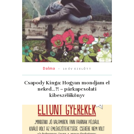
Dalma
10 ÉV EZELŐTT
Csapody Kinga: Hogyan mondjam el
neked…?! – párkapcsolati
kibeszélőkönyv