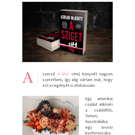
A
szerző
A lánc
című könyvét nagyon
szerettem, így alig vártam már, hogy
ezt a regényét is elolvassam.
Egy amerikai
család elkíséri
a családfőt,
Tomot,
Ausztráliába
egy orvosi
konferenciára.