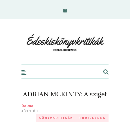
edeskiskonyvkritikak.hu
ADRIAN MCKINTY: A ​sziget
Dalma
4 ÉV EZELŐTT
KÖNYVKRITIKÁK
THRILLEREK