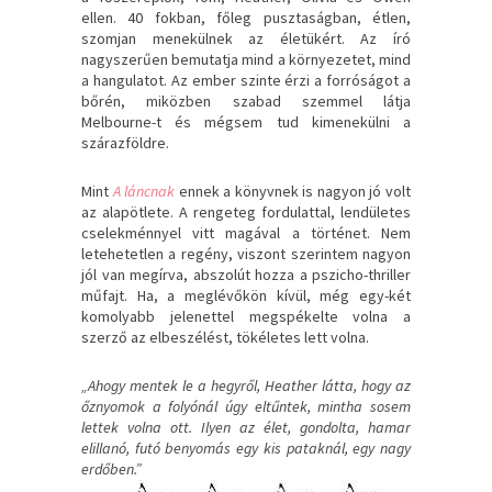
ellen. 40 fokban, főleg pusztaságban, étlen,
szomjan menekülnek az életükért. Az író
nagyszerűen bemutatja mind a környezetet, mind
a hangulatot. Az ember szinte érzi a forróságot a
bőrén, miközben szabad szemmel látja
Melbourne-t és mégsem tud kimenekülni a
szárazföldre.
Mint
A láncnak
ennek a könyvnek is nagyon jó volt
az alapötlete. A rengeteg fordulattal, lendületes
cselekménnyel vitt magával a történet. Nem
letehetetlen a regény, viszont szerintem nagyon
jól van megírva, abszolút hozza a pszicho-thriller
műfajt. Ha, a meglévőkön kívül, még egy-két
komolyabb jelenettel megspékelte volna a
szerző az elbeszélést, tökéletes lett volna.
„Ahogy mentek le a hegyről, Heather látta, hogy az
őznyomok a folyónál úgy eltűntek, mintha sosem
lettek volna ott. Ilyen az élet, gondolta, hamar
elillanó, futó benyomás egy kis pataknál, egy nagy
erdőben.”