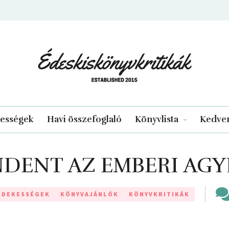
edeskiskonyvkritikak.hu
kességek
Havi összefoglaló
Könyvlista
Kedven
DENT AZ EMBERI AG
ÉRDEKESSÉGEK
KÖNYVAJÁNLÓK
KÖNYVKRITIKÁK