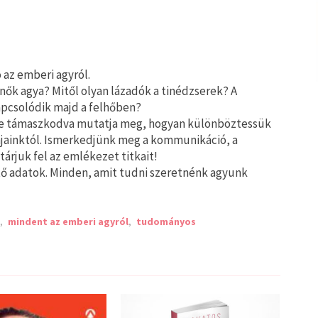
az emberi agyról.
 nők agya? Mitől olyan lázadók a tinédzserek? A
pcsolódik majd a felhőben?
kre támaszkodva mutatja meg, hogyan különböztessük
jainktól. Ismerkedjünk meg a kommunikáció, a
tárjuk fel az emlékezet titkait!
tő adatok. Minden, amit tudni szeretnénk agyunk
,
mindent az emberi agyról
,
tudományos