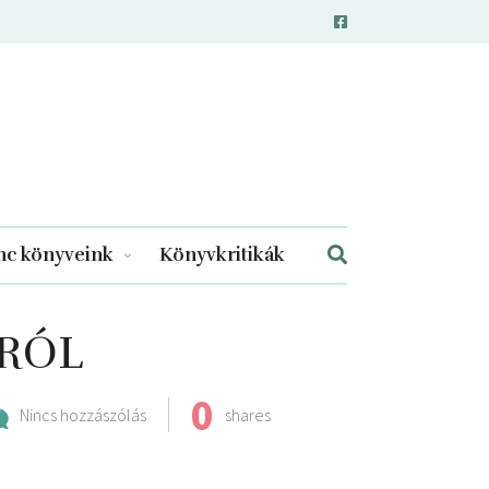
c könyveink
Könyvkritikák
YRÓL
0
Nincs hozzászólás
shares