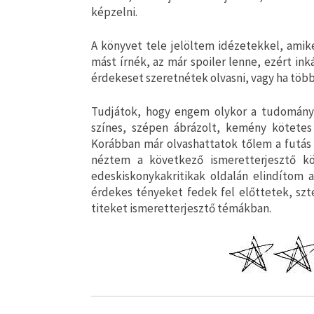
képzelni.
A könyvet tele jelöltem idézetekkel, ami
mást írnék, az már spoiler lenne, ezért in
érdekeset szeretnétek olvasni, vagy ha töb
Tudjátok, hogy engem olykor a tudomány
színes, szépen ábrázolt, kemény kötetes 
Korábban már olvashattatok tőlem a futás 
néztem a következő ismeretterjesztő kö
edeskiskonykakritikak oldalán elindítom a
érdekes tényeket fedek fel előttetek, sz
titeket ismeretterjesztő témákban.