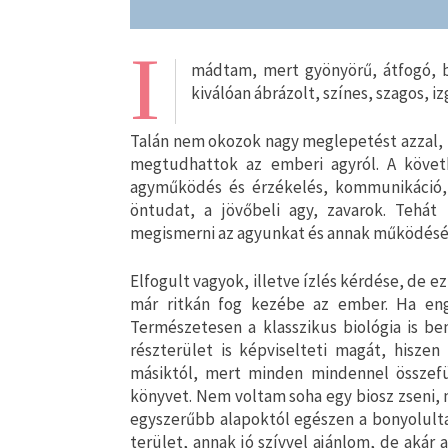
I
mádtam, mert gyönyörű, átfogó, b
kiválóan ábrázolt, színes, szagos,
Talán nem okozok nagy meglepetést azzal,
megtudhattok az emberi agyról. A követk
agyműködés és érzékelés, kommunikáció,
öntudat, a jövőbeli agy, zavarok. Tehá
megismerni az agyunkat és annak működését,
Elfogult vagyok, illetve ízlés kérdése, de e
már ritkán fog kezébe az ember. Ha en
Természetesen a klasszikus biológia is be
részterület is képviselteti magát, hiszen
másiktól, mert minden mindennel összefüg
könyvet. Nem voltam soha egy biosz zseni, 
egyszerűbb alapoktól egészen a bonyolulta
terület, annak jó szívvel ajánlom, de akár