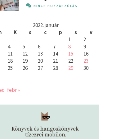
NINCS HOZZÁSZÓLÁS
2022. január
h
K
s
c
p
s
v
1
2
4
5
6
7
8
9
11
12
13
14
15
16
18
19
20
21
22
23
25
26
27
28
29
30
ec
febr »