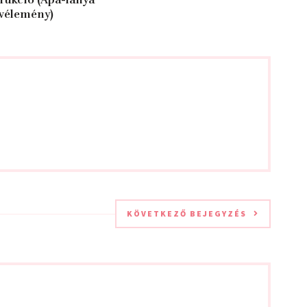
rukció (Apa-lánya
vélemény)
KÖVETKEZŐ BEJEGYZÉS