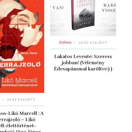
Dalma
10 ÉV EZELŐTT
Lakatos Levente: Szeress
jobban! (Vélemény
Édesapámmal karöltve:) )
10 ÉV EZELŐTT
os-Likó Marcell : A
rrajzoló – Likó
ll-élettörténet-