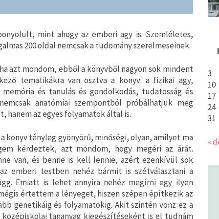
onyolult, mint ahogy az emberi agy is. Szemléletes,
 izgalmas 200 oldal nemcsak a tudomány szerelmeseinek.
 ha azt mondom, ebből a könyvből nagyon sok mindent
3
ező tematikákra van osztva a könyv: a fizikai agy,
10
 memória és tanulás és gondolkodás, tudatosság és
17
t nemcsak anatómiai szempontból próbálhatjuk meg
24
 hanem az egyes folyamatok által is.
31
z a könyv tényleg gyönyörű, minőségi, olyan, amilyet ma
« d
gem kérdeztek, azt mondom, hogy megéri az árát.
nne van, és benne is kell lennie, azért ezenkívül sok
 az emberi testben nehéz bármit is szétválasztani a
g. Emiatt is lehet annyira nehéz megírni egy ilyen
mégis értettem a lényeget, hiszen szépen építkezik az
bb genetikáig és folyamatokig. Akit szintén vonz ez a
 a középiskolai tananyag kiegészítéseként is el tudnám