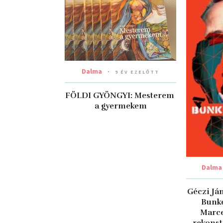
Dalma
9 ÉV EZELŐTT
FÖLDI GYÖNGYI: Mesterem ​
a gyermekem
Dalma
Géczi Ján
Bunke
Marce