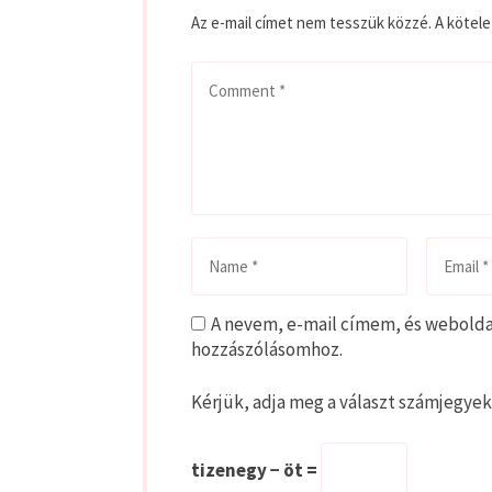
Az e-mail címet nem tesszük közzé.
A kötel
A nevem, e-mail címem, és webold
hozzászólásomhoz.
Kérjük, adja meg a választ számjegyek
tizenegy − öt =