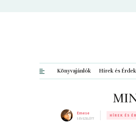
Könyvajánlók
Hírek és Érde
MIN
Emese
HÍREK ÉS 
5 ÉV EZELŐTT