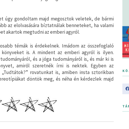
ket úgy gondoltam majd megosztok veletek, de bármi
kább az elolvasására bíztatnálak benneteket, ha valami
bet akartok megtudni az emberi agyról.
osabb témák is érdekelnek. Imádom az összefoglaló
könyveket is. A mindent az emberi agyról is ilyen.
tudományáról, és a jóga tudományáról is, és már ki is
nyvet, amiről szeretnék írni is nektek. Egyben az
KÖ
 „Tudtátok?” rovatunkat is, amiben insta sztorikban
tereotípiákat döntök meg, és néha én kérdezlek majd
TÁ