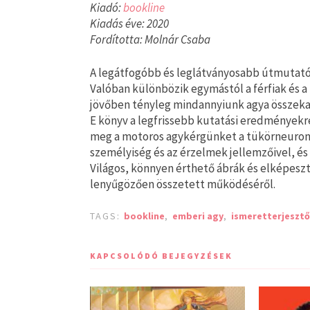
Kiadó:
bookline
Kiadás éve: 2020
Fordította: Molnár Csaba
A legátfogóbb és leglátványosabb útmutató 
Valóban különbözik egymástól a férfiak és a
jövőben tényleg mindannyiunk agya összeka
E könyv a legfrissebb kutatási eredménye
meg a motoros agykérgünket a tükörneuron
személyiség és az érzelmek jellemzőivel, és 
Világos, könnyen érthető ábrák és elképesz
lenyűgözően összetett működéséről.
TAGS:
bookline
,
emberi agy
,
ismeretterjesztő
KAPCSOLÓDÓ BEJEGYZÉSEK