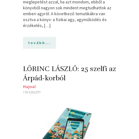
meglepetést azzal, ha azt mondom, ebből a
könyvből nagyon sok mindent megtudhattok az
emberi agyról. A következő tematikákra van
osztva a könyv: a fizikai agy, agyműködés és
érzékelés, […]
tovább...
LŐRINC LÁSZLÓ: 25 szelfi az
Árpád-korból
Hajnal
7 ÉV EZELŐTT