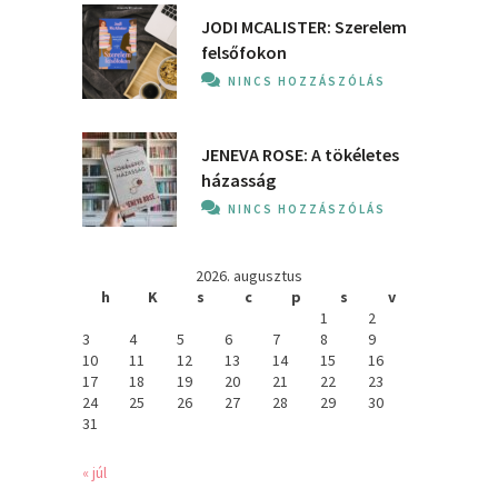
JODI MCALISTER: Szerelem
felsőfokon
NINCS HOZZÁSZÓLÁS
JENEVA ROSE: A ​tökéletes
házasság
NINCS HOZZÁSZÓLÁS
2026. augusztus
h
K
s
c
p
s
v
1
2
3
4
5
6
7
8
9
10
11
12
13
14
15
16
17
18
19
20
21
22
23
24
25
26
27
28
29
30
31
« júl