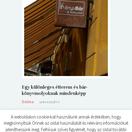
5+1 Kará
Dalma
9
Egy különleges étterem és bár-
könyvmolyoknak mindenképp
Dalma
10 ÉV EZELŐTT
A weboldalon cookie-kat használunk annak érdekében, hogy
megkönnyítsük Önnek az oldal használatát és releváns információkat
jeleníthessünk meg. Felhívjuk szíves figyelmét, hogy az oldal további