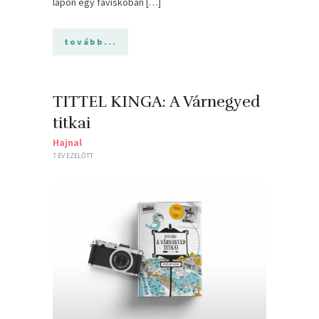
lápon egy faviskóban […]
tovább...
TITTEL KINGA: A Várnegyed
titkai
Hajnal
7 ÉV EZELŐTT