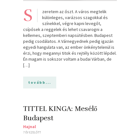
S
zeretem az őszt. A város megtelik
különleges, varázsos szagokkal és
színekkel, végre kapni levegőt,
csípősek a reggelek és lehet csavarogni a
kellemes, szeptemberi napsütésben. Budapest
pedig csodálatos. A Várnegyednek pedig igazán
egyedi hangulata van, az ember önkénytelenül is
érzi, hogy megannyi titok és rejtély között lépdel.
Én magam is sokszor voltam a budai Várban, de
[…]
tovább...
TITTEL KINGA: Mesélő
Budapest
Hajnal
7 ÉV EZELŐTT