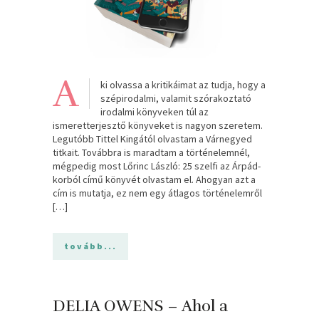
A
ki olvassa a kritikáimat az tudja, hogy a
szépirodalmi, valamit szórakoztató
irodalmi könyveken túl az
ismeretterjesztő könyveket is nagyon szeretem.
Legutóbb Tittel Kingától olvastam a Várnegyed
titkait. Továbbra is maradtam a történelemnél,
mégpedig most Lőrinc László: 25 szelfi az Árpád-
korból című könyvét olvastam el. Ahogyan azt a
cím is mutatja, ez nem egy átlagos történelemről
[…]
tovább...
DELIA OWENS – Ahol a