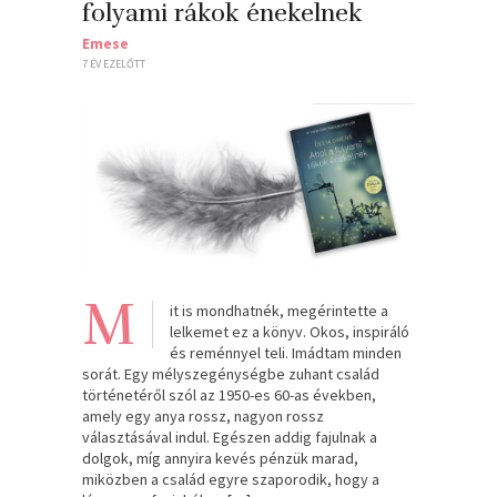
folyami rákok énekelnek
Emese
7 ÉV EZELŐTT
M
it is mondhatnék, megérintette a
lelkemet ez a könyv. Okos, inspiráló
és reménnyel teli. Imádtam minden
sorát. Egy mélyszegénységbe zuhant család
történetéről szól az 1950-es 60-as években,
amely egy anya rossz, nagyon rossz
választásával indul. Egészen addig fajulnak a
dolgok, míg annyira kevés pénzük marad,
miközben a család egyre szaporodik, hogy a