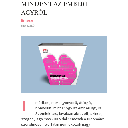
MINDENT AZ EMBERI
AGYRÓL
Emese
5 ÉV EZELŐTT
I
mádtam, mert gyönyörű, átfogó,
bonyolult, mint ahogy az emberi agy is.
Szemléletes, kiválóan ábrázolt, színes,
szagos, izgalmas 200 oldal nemcsak a tudomány
szerelmeseinek. Talán nem okozok nagy