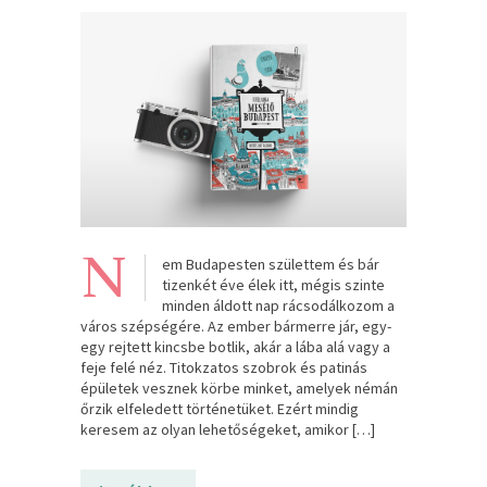
N
em Budapesten születtem és bár
tizenkét éve élek itt, mégis szinte
minden áldott nap rácsodálkozom a
város szépségére. Az ember bármerre jár, egy-
egy rejtett kincsbe botlik, akár a lába alá vagy a
feje felé néz. Titokzatos szobrok és patinás
épületek vesznek körbe minket, amelyek némán
őrzik elfeledett történetüket. Ezért mindig
keresem az olyan lehetőségeket, amikor […]