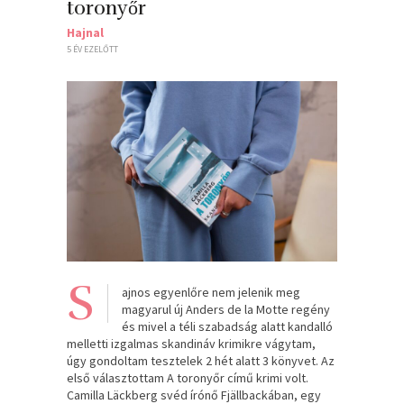
toronyőr
Hajnal
5 ÉV EZELŐTT
S
ajnos egyenlőre nem jelenik meg
magyarul új Anders de la Motte regény
és mivel a téli szabadság alatt kandalló
melletti izgalmas skandináv krimikre vágytam,
úgy gondoltam tesztelek 2 hét alatt 3 könyvet. Az
első választottam A toronyőr című krimi volt.
Camilla Läckberg svéd írónő Fjällbackában, egy