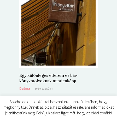
5+1 Kará
Dalma
9
Egy különleges étterem és bár-
könyvmolyoknak mindenképp
Dalma
10 ÉV EZELŐTT
A weboldalon cookie-kat használunk annak érdekében, hogy
megkönnyítsük Önnek az oldal használatát és releváns információkat
jeleníthessünk meg. Felhívjuk szíves figyelmét, hogy az oldal további