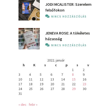
JODI MCALISTER: Szerelem
felsőfokon
NINCS HOZZÁSZÓLÁS
JENEVA ROSE: A ​tökéletes
házasság
NINCS HOZZÁSZÓLÁS
2022. január
h
K
s
c
p
s
v
1
2
3
4
5
6
7
8
9
10
11
12
13
14
15
16
17
18
19
20
21
22
23
24
25
26
27
28
29
30
31
« dec
febr »