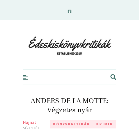
edeskiskonyvkritikak.hu
ANDERS DE LA MOTTE:
Végzetes nyár
Hajnal
KÖNYVKRITIKÁK
KRIMIK
5 ÉV EZELŐTT