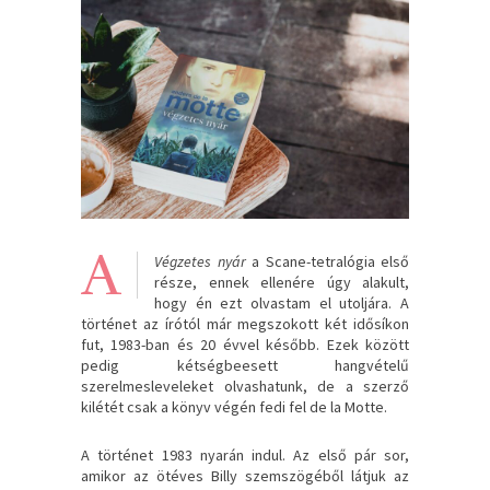
A
Végzetes nyár
a Scane-tetralógia első
része, ennek ellenére úgy alakult,
hogy én ezt olvastam el utoljára. A
történet az írótól már megszokott két idősíkon
fut, 1983-ban és 20 évvel később. Ezek között
pedig kétségbeesett hangvételű
szerelmesleveleket olvashatunk, de a szerző
kilétét csak a könyv végén fedi fel de la Motte.
A történet 1983 nyarán indul. Az első pár sor,
amikor az ötéves Billy szemszögéből látjuk az