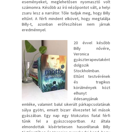
eseményeket, meglehetősen nyomasztó volt
számomra. Később az író nézőpontot vált, a helyi
zsaru lesz a narrátor. Tőle tudjuk meg, hogy Billy
eltűnt. A férfi mindent elkövet, hogy megtalálja
Billy-t, azonban erőfeszítései nem járnak
eredménnyel.
20 évvel később
Billy nővére,
Veronica
gyászterapeutaként
dolgozik
Stockholmban.
Eltűnt testvérének
és tragikus
körülmények közt
elhunyt
édesanyjának
emléke, valamint balul sikerült párkapcsolatának
súlya gyötri, emiatt bizarr élvezetet lel mások
gyászában. Egy nap egy titokzatos fiatal férfi
tűnik fel a gyászcsoportban. Az általa
elmondottak kísértetiesen hasonlítanak Billy