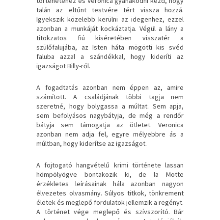
történetéhez és Veronica gyanakodni kezd, hogy
talán az eltűnt testvére tért vissza hozzá.
Igyekszik közelebb kerülni az idegenhez, ezzel
azonban a munkáját kockáztatja. Végül a lány a
titokzatos fiú kíséretében visszatér a
szülőfalujába, az Isten háta mögötti kis svéd
faluba azzal a szándékkal, hogy kideríti az
igazságot Billy-ről.
A fogadtatás azonban nem éppen az, amire
számított. A családjának többi tagja nem
szeretné, hogy bolygassa a múltat. Sem apja,
sem befolyásos nagybátyja, de még a rendőr
bátyja sem támogatja az ötletet. Veronica
azonban nem adja fel, egyre mélyebbre ás a
múltban, hogy kiderítse az igazságot.
A fojtogató hangvételű krimi története lassan
hömpölyögve bontakozik ki, de la Motte
érzékletes leírásainak hála azonban nagyon
élvezetes olvasmány. Súlyos titkok, tönkrement
életek és meglepő fordulatok jellemzik a regényt.
A történet vége meglepő és szívszorító. Bár