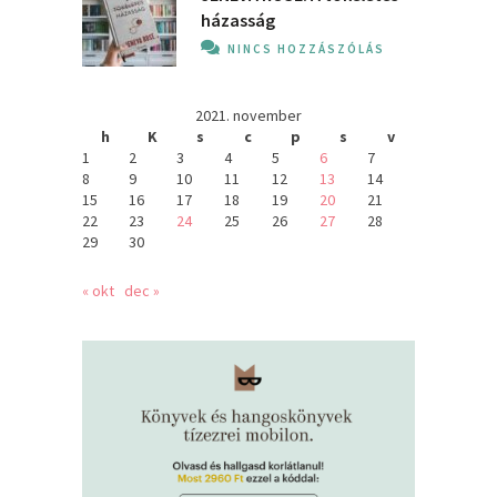
házasság
NINCS HOZZÁSZÓLÁS
2021. november
h
K
s
c
p
s
v
1
2
3
4
5
6
7
8
9
10
11
12
13
14
15
16
17
18
19
20
21
22
23
24
25
26
27
28
29
30
« okt
dec »