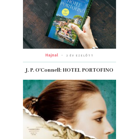
Hajnal
2 ÉV EZELŐTT
J. P. O’Connell: HOTEL PORTOFINO