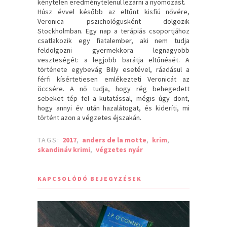
kénytelen eredménytelenül lezárni a nyomozást.
Húsz évvel később az eltűnt kisfiú nővére,
Veronica pszichológusként dolgozik
Stockholmban. Egy nap a terápiás csoportjához
csatlakozik egy fiatalember, aki nem tudja
feldolgozni gyermekkora legnagyobb
veszteségét: a legjobb barátja eltűnését. A
története egybevág Billy esetével, ráadásul a
férfi kísértetiesen emlékezteti Veronicát az
öccsére. A nő tudja, hogy rég behegedett
sebeket tép fel a kutatással, mégis úgy dönt,
hogy annyi év után hazalátogat, és kideríti, mi
történt azon a végzetes éjszakán.
TAGS:
2017
,
anders de la motte
,
krim
,
skandináv krimi
,
végzetes nyár
KAPCSOLÓDÓ BEJEGYZÉSEK