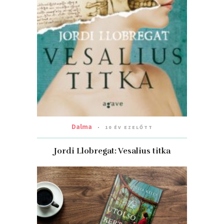
Dalma
10 ÉV EZELŐTT
Jordi Llobregat: Vesalius titka