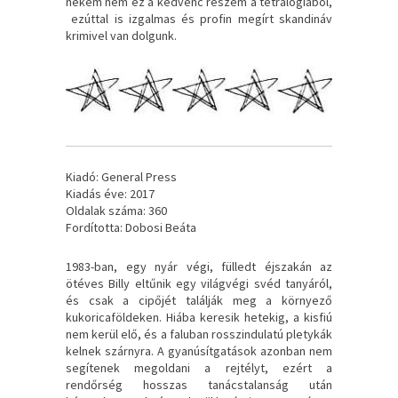
nekem nem ez a kedvenc részem a tetralógiából,
ezúttal is izgalmas és profin megírt skandináv
krimivel van dolgunk.
Kiadó: General Press
Kiadás éve: 2017
Oldalak száma: 360
Fordította: Dobosi Beáta
1983-ban, egy nyár végi, fülledt éjszakán az
ötéves Billy eltűnik egy világvégi svéd tanyáról,
és csak a cipőjét találják meg a környező
kukoricaföldeken. Hiába keresik hetekig, a kisfiú
nem kerül elő, és a faluban rosszindulatú pletykák
kelnek szárnyra. A gyanúsítgatások azonban nem
segítenek megoldani a rejtélyt, ezért a
rendőrség hosszas tanácstalanság után