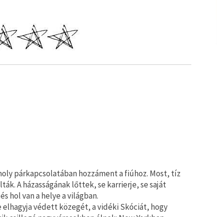
moly párkapcsolatában hozzáment a fiúhoz. Most, tíz
k. A házasságának lőttek, se karrierje, se saját
 és hol van a helye a világban.
e elhagyja védett közegét, a vidéki Skóciát, hogy