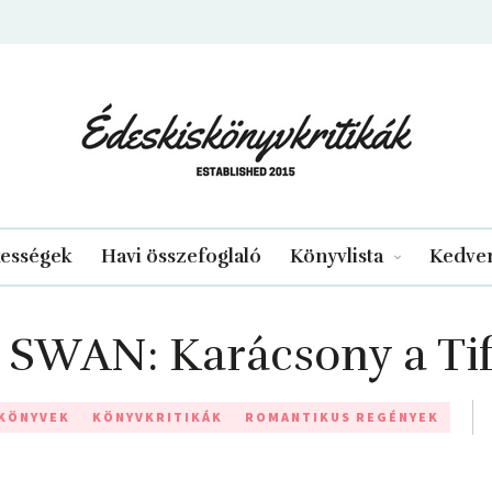
edeskiskonyvkritikak.hu
kességek
Havi összefoglaló
Könyvlista
Kedven
SWAN: Karácsony a ​Tif
 KÖNYVEK
KÖNYVKRITIKÁK
ROMANTIKUS REGÉNYEK