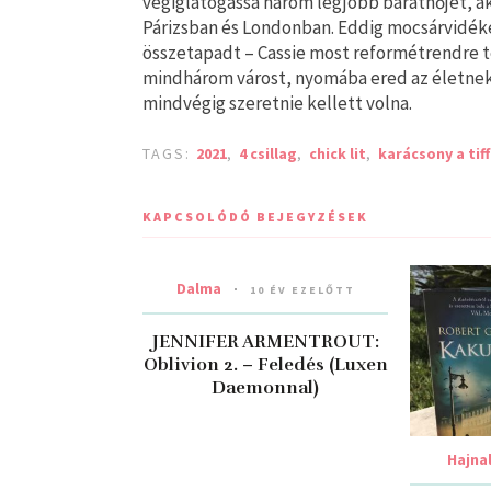
végiglátogassa három legjobb barátnőjét, a
Párizsban és Londonban. Eddig mocsárvidéken
összetapadt – Cassie most reformétrendre tér
mindhárom várost, nyomába ered az életnek, a
mindvégig szeretnie kellett volna.
TAGS:
2021
,
4 csillag
,
chick lit
,
karácsony a tif
KAPCSOLÓDÓ BEJEGYZÉSEK
Dalma
10 ÉV EZELŐTT
JENNIFER ARMENTROUT:
Oblivion 2. – Feledés (Luxen
Daemonnal)
Hajna