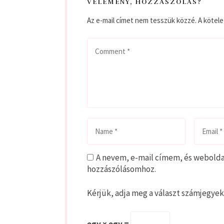
VÉLEMÉNY, HOZZÁSZÓLÁS?
Az e-mail címet nem tesszük közzé.
A kötel
A nevem, e-mail címem, és webold
hozzászólásomhoz.
Kérjük, adja meg a választ számjegyek
egy × egy =