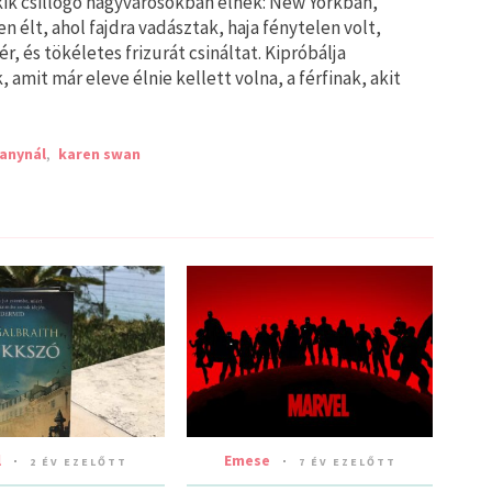
kik csillogó nagyvárosokban élnek: New Yorkban,
 élt, ahol fajdra vadásztak, haja fénytelen volt,
, és tökéletes frizurát csináltat. Kipróbálja
mit már eleve élnie kellett volna, a férfinak, akit
fanynál
,
karen swan
l
Emese
2 ÉV EZELŐTT
7 ÉV EZELŐTT