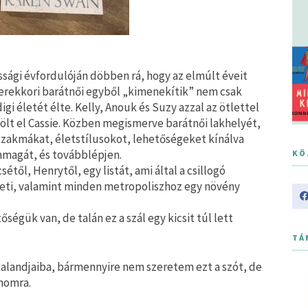
assági évfordulóján döbben rá, hogy az elmúlt éveit
yerekkori barátnői egyből „kimenekítik” nem csak
gi életét élte. Kelly, Anouk és Suzy azzal az ötlettel
ölt el Cassie. Közben megismerve barátnői lakhelyét,
szakmákat, életstílusokot, lehetőségeket kínálva
önmagát, és továbblépjen.
KÖ
ől, Henrytől, egy listát, ami által a csillogó
heti, valamint minden metropoliszhoz egy növény
égük van, de talán ez a szál egy kicsit túl lett
TÁ
alandjaiba, bármennyire nem szeretem ezt a szót, de
momra.