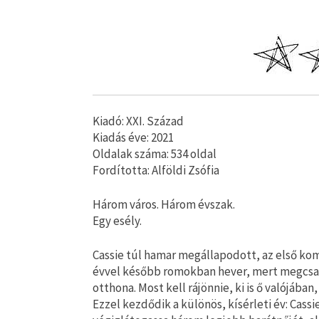
Kiadó: XXI. Század
Kiadás éve: 2021
Oldalak száma: 534 oldal
Fordította: Alföldi Zsófia
Három város. Három évszak.
Egy esély.
Cassie túl hamar megállapodott, az első ko
évvel később romokban hever, mert megcsaltá
otthona. Most kell rájönnie, ki is ő valójában,
Ezzel kezdődik a különös, kísérleti év: Cassi