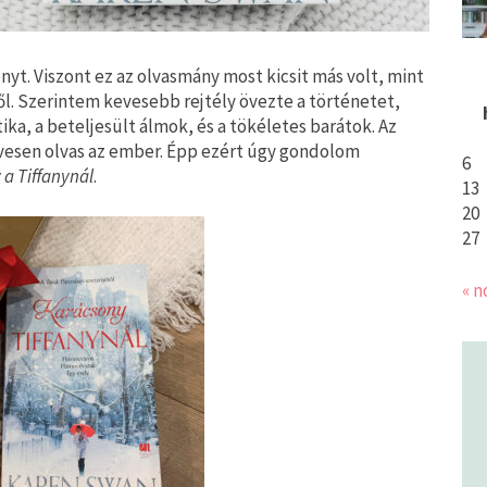
nyt. Viszont ez az olvasmány most kicsit más volt, mint
l. Szerintem kevesebb rejtély övezte a történetet,
ka, a beteljesült álmok, és a tökéletes barátok. Az
vesen olvas az ember. Épp ezért úgy gondolom
6
a Tiffanynál
.
13
20
27
« n