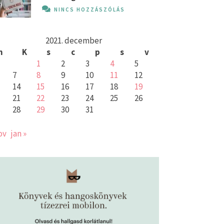
NINCS HOZZÁSZÓLÁS
2021. december
h
K
s
c
p
s
v
1
2
3
4
5
7
8
9
10
11
12
14
15
16
17
18
19
21
22
23
24
25
26
28
29
30
31
ov
jan »