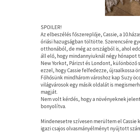
SPOILER!
Az elbeszélés főszereplője, Cassie, a 10.ház
óriási hazugságban töltötte. Szerencsére g
otthonából, de még az országból is, ahol eddi
áll elő, hogy mindannyiuknál négy hónapot t
New Yorkot, Párizst és Londont, különböző 
ezzel, hogy Cassie felfedezze, újraalkossa 
Főhősünk mindhárom városhoz kap Suzy öccsét
világvárosok egy másik oldalát is megismer
magját.
Nem volt kérdés, hogy a növényeknek jelentős
bonyolítva.
Mindenesetre szívesen merültem el Cassie k
igazi csajos olvasmányélményt nyújtott szá