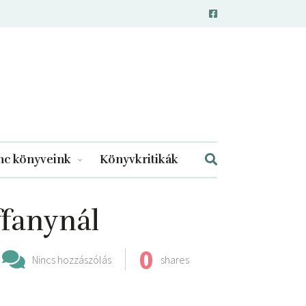
c könyveink
Könyvkritikák
fanynál
0
Nincs hozzászólás
shares