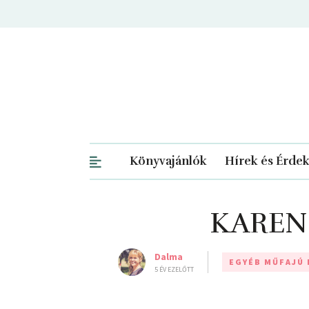
Könyvajánlók
Hírek és Érde
KAREN 
Dalma
EGYÉB MŰFAJÚ
5 ÉV EZELŐTT