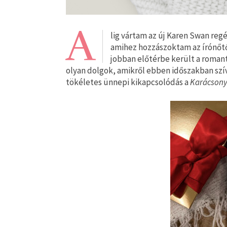
A
lig vártam az új Karen Swan regé
amihez hozzászoktam az írónőtő
jobban előtérbe került a romanti
olyan dolgok, amikről ebben időszakban szí
tökéletes ünnepi kikapcsolódás a
Karácsony 