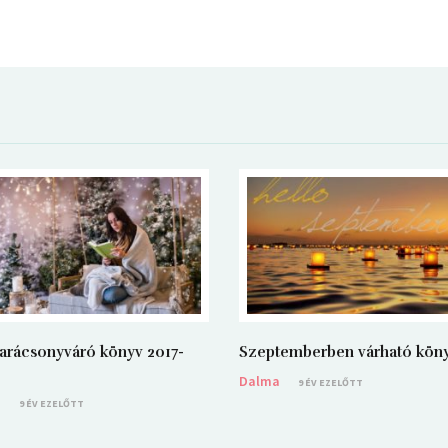
arácsonyváró könyv 2017-
Szeptemberben várható kön
Dalma
9 ÉV EZELŐTT
a
9 ÉV EZELŐTT