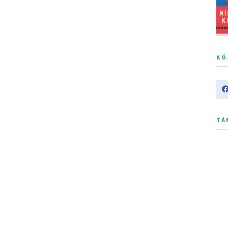
KÖ
TÁ