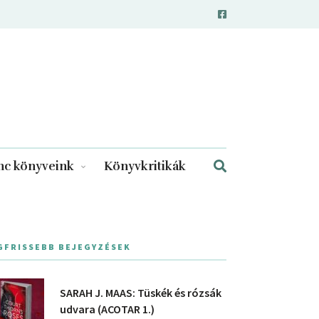
c könyveink
Könyvkritikák
GFRISSEBB BEJEGYZÉSEK
SARAH J. MAAS: Tüskék és rózsák
udvara (ACOTAR 1.)