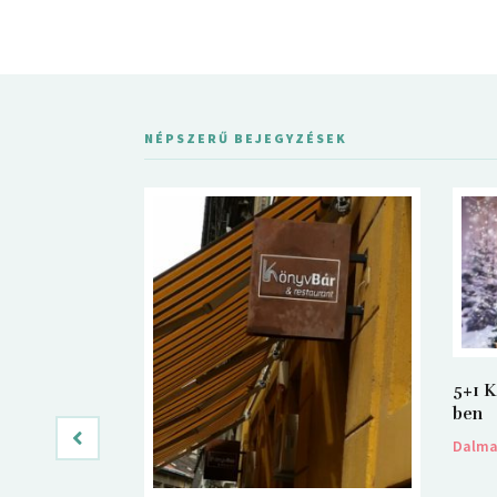
NÉPSZERŰ BEJEGYZÉSEK
5+1 K
ben
Dalm