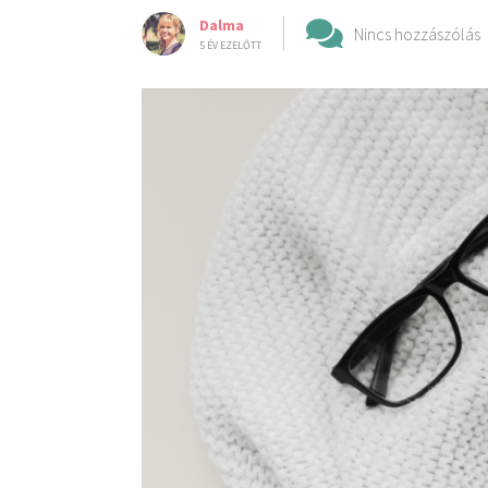
Dalma
Nincs hozzászólás
5 ÉV EZELŐTT