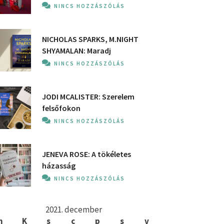
NINCS HOZZÁSZÓLÁS
NICHOLAS SPARKS, M.NIGHT
SHYAMALAN: Maradj
NINCS HOZZÁSZÓLÁS
JODI MCALISTER: Szerelem
felsőfokon
NINCS HOZZÁSZÓLÁS
JENEVA ROSE: A ​tökéletes
házasság
NINCS HOZZÁSZÓLÁS
2021. december
h
K
s
c
p
s
v