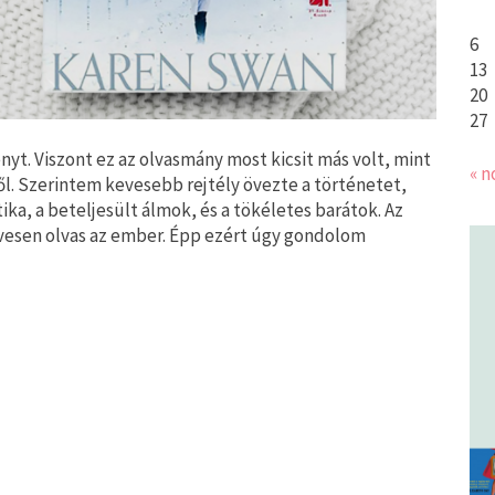
6
13
20
27
nyt. Viszont ez az olvasmány most kicsit más volt, mint
« n
l. Szerintem kevesebb rejtély övezte a történetet,
ka, a beteljesült álmok, és a tökéletes barátok. Az
vesen olvas az ember. Épp ezért úgy gondolom