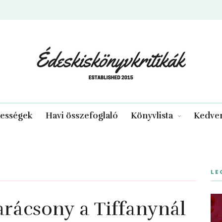
edeskiskonyvkritikak.hu
kességek
Havi összefoglaló
Könyvlista
Kedven
LE
csony a ​Tiffanynál