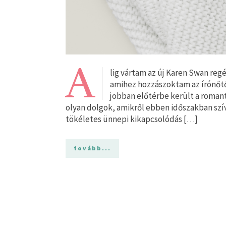
A
lig vártam az új Karen Swan regé
amihez hozzászoktam az írónőtő
jobban előtérbe került a romanti
olyan dolgok, amikről ebben időszakban szí
tökéletes ünnepi kikapcsolódás […]
tovább...