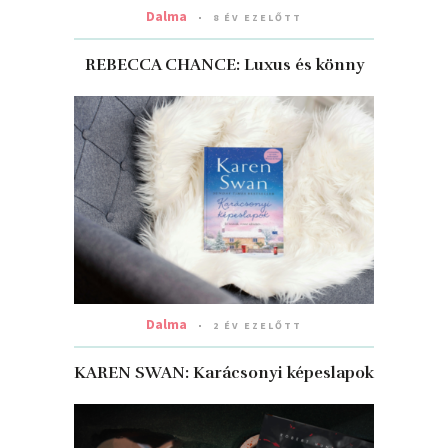
Dalma
8 ÉV EZELŐTT
REBECCA CHANCE: Luxus ​és könny
Dalma
2 ÉV EZELŐTT
KAREN SWAN: Karácsonyi ​képeslapok