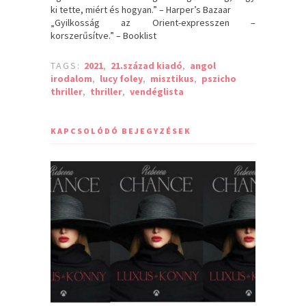
ki tette, miért és hogyan.” – Harper’s Bazaar
„Gyilkosság az Orient-expresszen –
korszerűsítve.” – Booklist
TAGS:
2021
,
21.század kiadó
,
angol
irodalom
,
lucy foley
,
misztikus
,
pszicho
thriller
,
thriller
,
vendéglista
KAPCSOLÓDÓ BEJEGYZÉSEK