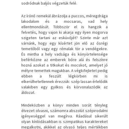
sodródnak baljós végzetük felé.
Az írónő remekül ábrázolja a puccos, méregdrága
lakodalom és a mocsaras, vad hely
ellentmondását. Többször el is hangzik a
felvetés, hogy vajon ki akarja egy ilyen mogorva
szigeten tartani az esküvőjét? Szinte már azt
várnánk, hogy egy kísértet jön elő az ősrégi
temetőből vagy egy rémalak tör a vendégekre.
És mintha a hely vadsága és könyörtelensége
beférkőzne az emberek bőre alá és felszínre
hozná azokat a titkokat és mocskot, amelyet jó
mélyre temettek magukban. A végkifejletet pedig
ebben a feszült légkörben mi is
elkerülhetetlennek érezzük: szép lassan érlelődik
valakiben egy gyilkos és körvonalazódik az
áldozat.
Mindeközben a könyv minden sorát tényleg
élvezet olvasni, számomra abszolút szépirodalmi
igényeséggel van megírva. Ráadásul sikerült
olyan kínlódásaikban is szimpatikus karaktereket
megalkotni, akikkel az olvasó teljes mértékben