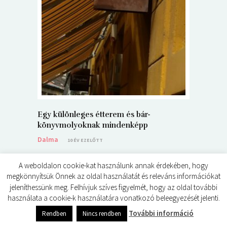
5+1 Kará
Dalma
9
Egy különleges étterem és bár-
könyvmolyoknak mindenképp
Dalma
10 ÉV EZELŐTT
A weboldalon cookie-kat használunk annak érdekében, hogy
megkönnyítsük Önnek az oldal használatát és releváns információkat
jeleníthessünk meg. Felhívjuk szíves figyelmét, hogy az oldal további
használata a cookie-k használatára vonatkozó beleegyezését jelenti.
© ÉDES KIS KÖNYVKRITIKÁK 2024
0
shares
További információ
Rendben
Nincs rendben