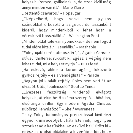
helyszín. Persze, gyilkolnak is, de ezen kívül még
annyi minden van itt.” – Marie Claire
„Rettentő csavaros.” – Popsugar
„Elképzelhető, hogy senki nem gyilkos
szándékkal érkezett a szigetre, de lassanként
kiderül, hogy mindenkiből ki lehet hozni a
véreskezű bosszúállót.” – Washington Post
„Minden oldal tele van nyomokkal – de nem fogod
tudni előre kitalálni. Zseniális.” – Mashable
“Foley újabb erős atmoszférájú, Agatha Christie-
stílusú thrillerrel rukkolt ki. Egész a végéig nem
lehet tudni, mi a helyzet nyitja.” – Buzzfeed
„Ha esküvő, akkor a körömrágásig fokozódó
gyilkos rejtély – ez a Vendéglista.” – Parade
„Nagyon jól kitalált rejtély. Foley nem veri át az
olvasót. Ütős, lebilincselő.” Seattle Times
„Élvezetes feszültség. Mindentől elvágott
helyszín, áttekinthető számú szereplő… hibátlan,
elsőrangú thriller. Egy modern Agatha Christie.
Dübörgő, lenyűgöző.” – Shelf Awareness
“Lucy Foley tudományos precizitással kivitelezi
egyedi krimireceptjét… hála Istennek, hogy ilyen
sztorikat ad a kezünkbe. Az esküvő balul ütött ki –
egész az utolsó oldalakig a levegőben lóg, hogy