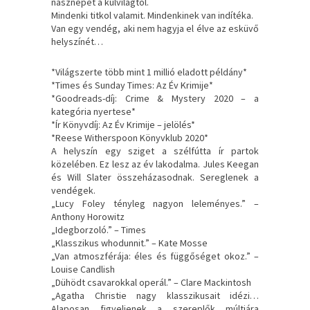
násznépet a külvilágtól.
Mindenki titkol valamit. Mindenkinek van indítéka.
Van egy vendég, aki nem hagyja el élve az esküvő
helyszínét…
*Világszerte több mint 1 millió eladott példány*
*Times és Sunday Times: Az Év Krimije*
*Goodreads-díj: Crime & Mystery 2020 – a
kategória nyertese*
*Ír Könyvdíj: Az Év Krimije – jelölés*
*Reese Witherspoon Könyvklub 2020*
A helyszín egy sziget a szélfútta ír partok
közelében. Ez lesz az év lakodalma. Jules Keegan
és Will Slater összeházasodnak. Sereglenek a
vendégek.
„Lucy Foley tényleg nagyon leleményes.” –
Anthony Horowitz
„Idegborzoló.” – Times
„Klasszikus whodunnit.” – Kate Mosse
„Van atmoszférája: éles és függőséget okoz.” –
Louise Candlish
„Dühödt csavarokkal operál.” – Clare Mackintosh
„Agatha Christie nagy klasszikusait idézi…
Alaposan figyeljenek a szereplők múltjára