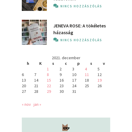
NINCS HOZZÁSZÓLÁS
JENEVA ROSE: A ​tökéletes
házasság
NINCS HOZZÁSZÓLÁS
2021. december
h
K
s
c
p
s
v
1
2
3
4
5
6
7
8
9
10
11
12
13
14
15
16
17
18
19
20
21
22
23
24
25
26
27
28
29
30
31
« nov
jan »