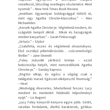
vonatkozó, látszólag esetleges részletekre. Mind
nyomok.” – New York Times Book Review
„Imádtam. Ugyanolyan boldogsággal töltött el,
mint egy Agatha Christie-klasszikus.” – Alex
Michaelides
„Korunk Agatha Christie-je. Végtelenül modern, és
száguldó tempót diktál… titkok és hazugságok
minden kanyarban.” – Sarah Pinborough
„Virtuóz.” – Stylist
„Csalafinta, eszes és végtelenül olvasmányos.
Első osztályú jellemábrázolás… csúcsminőségű
thriller.” – Jane Shemilt
„Foley második zártkörű krimije – ezzel
bebiztosítja helyét, mint nemzedékünk Agatha
Christie-je.” – Sunday Express
„Rögtön elkap, és egész a végéig csak a
találgatás marad. Egészen elképesztő finomság.”
– Heat
„Mindvégig élvezetes, hihetetlenül feszes: Lucy
mindent és mindenkit felülmúló teljesítményt
nyújt.” – Liz Nugent
„Lucy Foley könyvről könyvre egyre jobb. Sötét,
váratlan fordulatok, élethű karakterek, gótikus