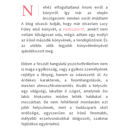
N
ehéz elfogultatlanul írnom erről a
könyvről. Így már az elején
leszögezem: minden sorát imádtam!
A blog olvasói tudják, hogy már olvastam Lucy
Foley első könyvét, a
Vadászpartit,
amiért nem
voltam túlságosan oda, mégis adtam egy esélyt
az írónő második könyvének, a
Vendéglistának.
És
az utóbbi idők legjobb könyvélményével
ajándékozott meg.
Ebben a feszült hangulatú pszichothrillerben nem
is maga a gyilkosság, vagy a gyilkos személyének
rejtélye a lényeg, hanem az odavezető út. Az
érdekes karakterek, a finomhangolások, a
mesteri atmoszférateremtés. Kiváló a helyszín:
egy világvégi, lakatlan ír sziget, amelynek ősi
lakói titokzatos módon lelték halálukat a
mocsárban. De nem feltétlenül mondanám ezt
jobb helyszínnek, mint a Vadászparti skót
erdősége, egyszerűen az írónő finomabb,
mélyebb ecsetvonásokkal dolgozott, szakmai
fejlődése egyértelmű.