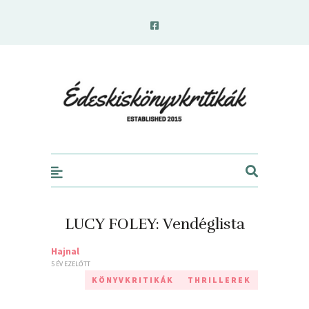
edeskiskonyvkritikak.hu
LUCY FOLEY: Vendéglista
Hajnal
5 ÉV EZELŐTT
KÖNYVKRITIKÁK
THRILLEREK