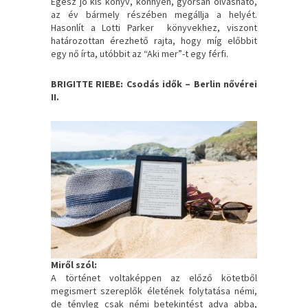
Egész jó kis könyv, könnyen, gyorsan olvasható,
az év bármely részében megállja a helyét.
Hasonlít a Lotti Parker könyvekhez, viszont
határozottan érezhető rajta, hogy míg előbbit
egy nő írta, utóbbit az “Aki mer”-t egy férfi.
BRIGITTE RIEBE: Csodás idők – Berlin nővérei
II.
Miről szól:
A történet voltaképpen az előző kötetből
megismert szereplők életének folytatása némi,
de tényleg csak némi betekintést adva abba,