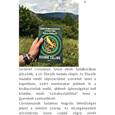
A
történet Coriolanus Snow elnök fiatalkorában
játszódik, a 10. Éhezők Viadala idején. Az Éhezők
Viadalát minél népszerűbbé szeretné tenni a
Kapitólium, ezért mentorokat jelölnek ki a
kiválasztottak mellé, akiknek újdonságokat kell
kitalálni, minél “szórakoztatóbbá” tenni a
gyerekek szenvedését.
Coriolanusnak hatalmas kiugrási lehetőséget
jelent a mentori szerep. Az elszegényedett
arisztokrata Snow család végre ismét