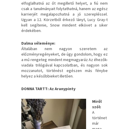
elfoglalhatná az őt megillető helyet, a fiú nem
csak a tanulmányait folytathatná, hanem az egész
karrierjét megalapozhatná a jó szerepléssel.
Ugyan a 12. Körzetből érkező lányt, Lucy Gray-t
kell segítenie, Snow mindent elkövet a siker
érdekében.
Dalma véleménye:
Általában nem nagyon szeretem az
előzményregényeket, de úgy gondolom, hogy ez
a mű rengeteg mindent megmagyaráz Az éhezők-
viadala trilógiával kapcsolatban, és nagyon sok
mozzanatot, történést egészen más fénybe
helyez a későbbieket illetően.
DONNA TARTT: Az Aranypinty
Miről
szól:
A
történet
már
maga