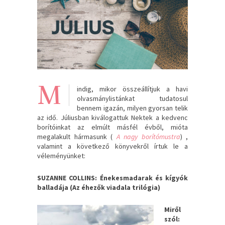
M
indig, mikor összeállítjuk a havi
olvasmánylistánkat tudatosul
bennem igazán, milyen gyorsan telik
az idő. Júliusban kiválogattuk Nektek a kedvenc
borítóinkat az elmúlt másfél évből, mióta
megalakult hármasunk (
A nagy borítómustra
) ,
valamint a következő könyvekről írtuk le a
véleményünket:
SUZANNE COLLINS: Énekesmadarak ​és kígyók
balladája (Az éhezők viadala trilógia)
Miről
szól: