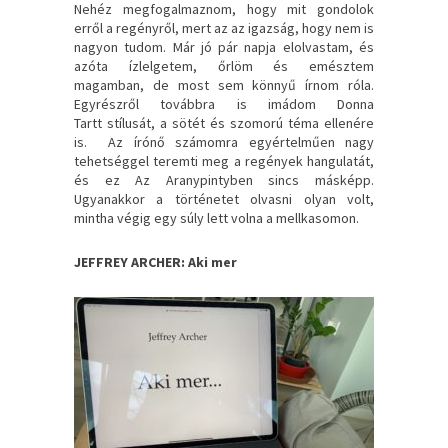
Nehéz megfogalmaznom, hogy mit gondolok
erről a regényről, mert az az igazság, hogy nem is
nagyon tudom. Már jó pár napja elolvastam, és
azóta ízlelgetem, őrlöm és emésztem
magamban, de most sem könnyű írnom róla.
Egyrészről továbbra is imádom Donna
Tartt stílusát, a sötét és szomorú téma ellenére
is. Az írónő számomra egyértelműen nagy
tehetséggel teremti meg a regények hangulatát,
és ez Az Aranypintyben sincs másképp.
Ugyanakkor a történetet olvasni olyan volt,
mintha végig egy súly lett volna a mellkasomon.
JEFFREY ARCHER: Aki mer