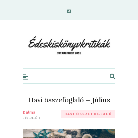
edeskiskonyvkritikak.hu
Havi összefoglaló – Július
Dalma
HAVI ÖSSZEFOGLALÓ
6 ÉV EZELŐTT