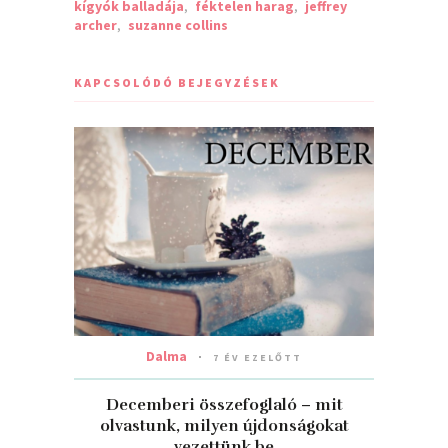
kígyók balladája
,
féktelen harag
,
jeffrey
archer
,
suzanne collins
KAPCSOLÓDÓ BEJEGYZÉSEK
Dalma
7 ÉV EZELŐTT
Decemberi összefoglaló – mit
olvastunk, milyen újdonságokat
vezettünk be