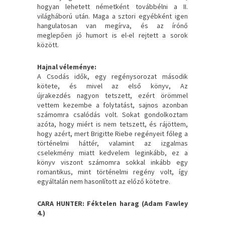
hogyan lehetett németként továbbélni a II.
világháború után. Maga a sztori egyébként igen
hangulatosan van megírva, és az írónő
meglepően jó humort is el-el rejtett a sorok
között.
Hajnal véleménye:
A Csodás idők, egy regénysorozat második
kötete, és mivel az első könyv, Az
újrakezdés nagyon tetszett, ezért örömmel
vettem kezembe a folytatást, sajnos azonban
számomra csalódás volt. Sokat gondolkoztam
azóta, hogy miért is nem tetszett, és rájöttem,
hogy azért, mert Brigitte Riebe regényeit főleg a
történelmi háttér, valamint az izgalmas
cselekmény miatt kedvelem leginkább, ez a
könyv viszont számomra sokkal inkább egy
romantikus, mint történelmi regény volt, így
egyáltalán nem hasonlított az előző kötetre.
CARA HUNTER: Féktelen ​harag (Adam Fawley
4.)