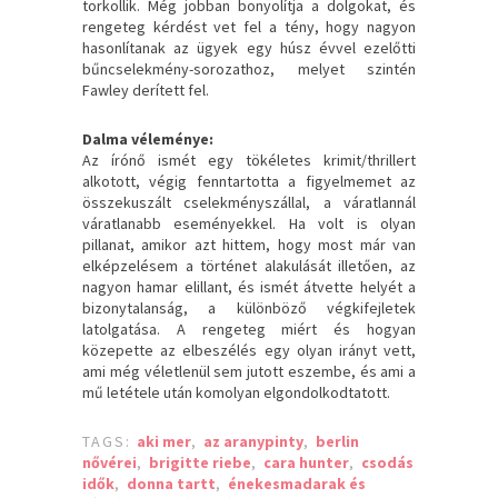
torkollik. Még jobban bonyolítja a dolgokat, és
rengeteg kérdést vet fel a tény, hogy nagyon
hasonlítanak az ügyek egy húsz évvel ezelőtti
bűncselekmény-sorozathoz, melyet szintén
Fawley derített fel.
Dalma véleménye:
Az írónő ismét egy tökéletes krimit/thrillert
alkotott, végig fenntartotta a figyelmemet az
összekuszált cselekményszállal, a váratlannál
váratlanabb eseményekkel. Ha volt is olyan
pillanat, amikor azt hittem, hogy most már van
elképzelésem a történet alakulását illetően, az
nagyon hamar elillant, és ismét átvette helyét a
bizonytalanság, a különböző végkifejletek
latolgatása. A rengeteg miért és hogyan
közepette az elbeszélés egy olyan irányt vett,
ami még véletlenül sem jutott eszembe, és ami a
mű letétele után komolyan elgondolkodtatott.
TAGS:
aki mer
,
az aranypinty
,
berlin
nővérei
,
brigitte riebe
,
cara hunter
,
csodás
idők
,
donna tartt
,
énekesmadarak és