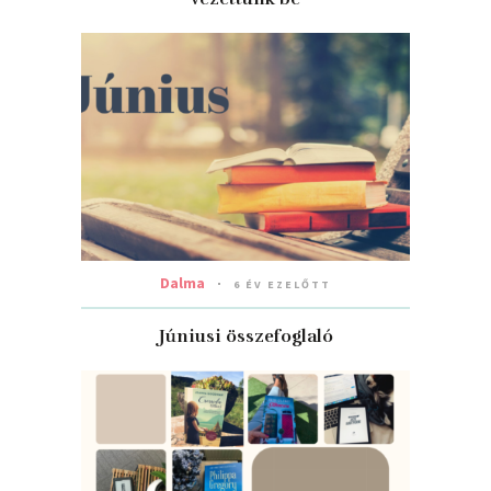
Dalma
6 ÉV EZELŐTT
Júniusi összefoglaló