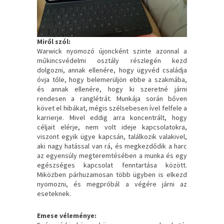
Miről szól:
Warwick nyomozó újoncként szinte azonnal a
műkincsvédelmi osztály részlegén kezd
dolgozni, annak ellenére, hogy ügyvéd családja
óvja tőle, hogy belemerüljön ebbe a szakmába,
és annak ellenére, hogy ki szeretné járni
rendesen a ranglétrát. Munkája során bőven
követ el hibákat, mégis szélsebesen ível felfele a
karrierje. Mivel eddig arra koncentrált, hogy
céljait elérje, nem volt ideje kapcsolatokra,
viszont egyik ügye kapcsán, találkozik valakivel,
aki nagy hatással van rá, és megkezdődik a harc
az egyensúly megteremtésében a munka és egy
egészséges kapcsolat fenntartása között.
Miközben párhuzamosan több ügyben is elkezd
nyomozni, és megpróbál a végére járni az
eseteknek.
Emese véleménye: