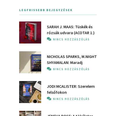
LEGFRISSEBB BEJEGYZÉSEK
SARAH J. MAAS: Tüskék és
rózsák udvara (ACOTAR 1.)
NINCS HOZZÁSZÓLÁS
NICHOLAS SPARKS, M.NIGHT
SHYAMALAN: Maradj
NINCS HOZZÁSZÓLÁS
JODI MCALISTER: Szerelem
felsőfokon
NINCS HOZZÁSZÓLÁS
JENEVA ROSE: A ​tökéletes