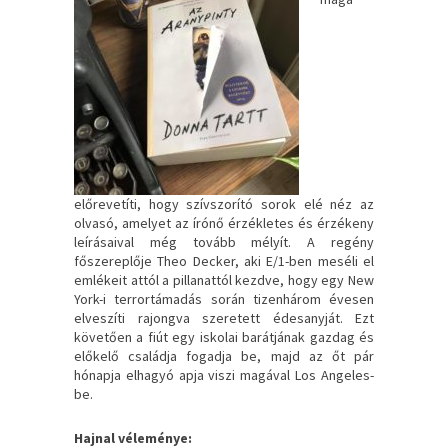
előrevetíti, hogy szívszorító sorok elé néz az
olvasó, amelyet az írónő érzékletes és érzékeny
leírásaival még tovább mélyít. A regény
főszereplője Theo Decker, aki E/1-ben meséli el
emlékeit attól a pillanattól kezdve, hogy egy New
York-i terrortámadás során tizenhárom évesen
elveszíti rajongva szeretett édesanyját. Ezt
követően a fiút egy iskolai barátjának gazdag és
előkelő családja fogadja be, majd az őt pár
hónapja elhagyó apja viszi magával Los Angeles-
be.
Hajnal véleménye: