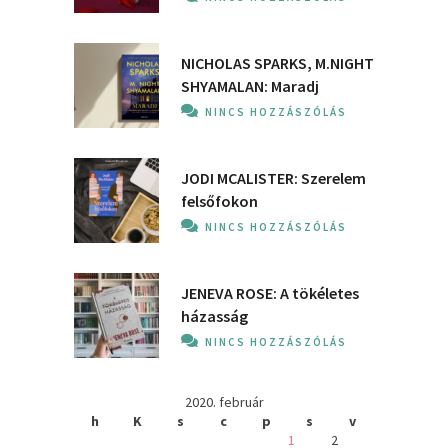
NICHOLAS SPARKS, M.NIGHT
SHYAMALAN: Maradj
NINCS HOZZÁSZÓLÁS
JODI MCALISTER: Szerelem
felsőfokon
NINCS HOZZÁSZÓLÁS
JENEVA ROSE: A ​tökéletes
házasság
NINCS HOZZÁSZÓLÁS
2020. február
h
K
s
c
p
s
v
1
2