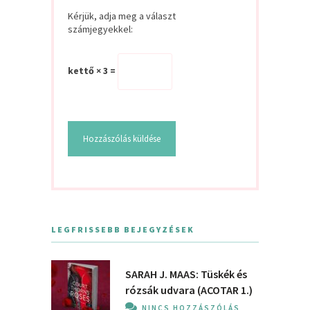
Kérjük, adja meg a választ
számjegyekkel:
kettő × 3 =
LEGFRISSEBB BEJEGYZÉSEK
SARAH J. MAAS: Tüskék és
rózsák udvara (ACOTAR 1.)
NINCS HOZZÁSZÓLÁS