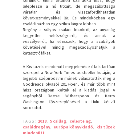
kerülnek. Elena eltökélt szándéka lesz, hogy
leleplezze a nő titkait, de megszállottsága
váratlan és visszafordíthatatlan
következményekkel jár. És mindeközben egy
családi házban egy szikra lángra lobban.
Regény a súlyos családi titkokról, az anyaság
kegyetlen nehézségeiről, és annak a
veszélyeiről, ha elhisszük, hogy a szabályok
követésével mindig megakadályozhatjuk a
katasztrófákat.
A Kis tüzek mindenütt megjelenése óta kitartóan
szerepel a New York Times bestseller listáján, a
legjobb szépirodalmi műnek választották meg a
Goodreads olvasói 2017-ben, és már több mint
húsz országban keltek el a kiadás jogai. A
regényből Reese Witherspoon és Kerry
Washington főszereplésével a Hulu készít
sorozatot.
TAGS:
2018
,
5 csillag
,
celeste ng
,
családregény
,
európa könyvkiadó
,
kis tüzek
mindenütt