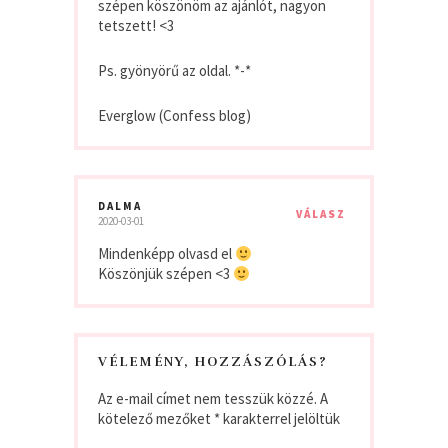
szépen köszönöm az ajánlót, nagyon
tetszett! <3
Ps. gyönyörű az oldal. *-*
Everglow (Confess blog)
DALMA
VÁLASZ
2020-03-01
Mindenképp olvasd el
Köszönjük szépen <3
VÉLEMÉNY, HOZZÁSZÓLÁS?
Az e-mail címet nem tesszük közzé.
A
kötelező mezőket
*
karakterrel jelöltük