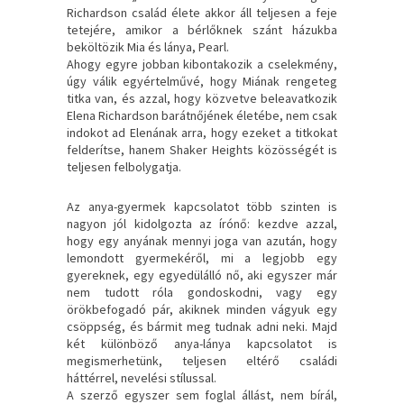
Richardson család élete akkor áll teljesen a feje
tetejére, amikor a bérlőknek szánt házukba
beköltözik Mia és lánya, Pearl.
Ahogy egyre jobban kibontakozik a cselekmény,
úgy válik egyértelművé, hogy Miának rengeteg
titka van, és azzal, hogy közvetve beleavatkozik
Elena Richardson barátnőjének életébe, nem csak
indokot ad Elenának arra, hogy ezeket a titkokat
felderítse, hanem Shaker Heights közösségét is
teljesen felbolygatja.
Az anya-gyermek kapcsolatot több szinten is
nagyon jól kidolgozta az írónő: kezdve azzal,
hogy egy anyának mennyi joga van azután, hogy
lemondott gyermekéről, mi a legjobb egy
gyereknek, egy egyedülálló nő, aki egyszer már
nem tudott róla gondoskodni, vagy egy
örökbefogadó pár, akiknek minden vágyuk egy
csöppség, és bármit meg tudnak adni neki. Majd
két különböző anya-lánya kapcsolatot is
megismerhetünk, teljesen eltérő családi
háttérrel, nevelési stílussal.
A szerző egyszer sem foglal állást, nem bírál,