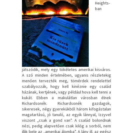
Heights-
ban
játszódik, mely egy tökéletes amerikai kisváros.
A szó minden értelmében, ugyanis részletekig
menően tervezték meg, tömérdek rendelettel
szabályozzák, hogy kell kinéznie egy család
házának, kertjének, vagy például hova kell tenni a
kukát. Ebben a makulátlan városban élnek
Richardsonék. Richardsonék gazdagok,
sikeresek, négy gyerekükből három kifogástalan
magatartású, jó tanuló, az egyik lánnyal, Izzyvel
viszont „csak a gond van”. A család bolondnak
nézi, pedig alapvetően csak kilóg a sorból, nem
illik bele az „amerikai álomba”. A lány ill. az egész