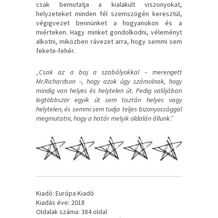
csak bemutatja a kialakult viszonyokat,
helyzeteket minden fél szemszögén keresztül,
végigvezet bennünket a hogyanokon és a
miérteken. Hagy minket gondolkodni, véleményt
alkotni, miközben rávezet arra, hogy semmi sem
fekete-fehér.
„Csak az a baj a szabályokkal – merengett
Mr.Richardson –, hogy azok úgy számolnak, hogy
mindig van helyes és helytelen út. Pedig valójában
legtöbbször egyik út sem tisztán helyes vagy
helytelen, és semmi sem tudja teljes bizonyossággal
megmutatni, hogy a határ melyik oldalán állunk.”
Kiadó: Európa Kiadó
Kiadás éve: 2018
Oldalak száma: 384 oldal