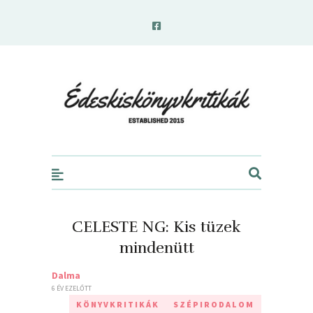
edeskiskonyvkritikak.hu
CELESTE NG: Kis ​tüzek
mindenütt
Dalma
6 ÉV EZELŐTT
KÖNYVKRITIKÁK
SZÉPIRODALOM