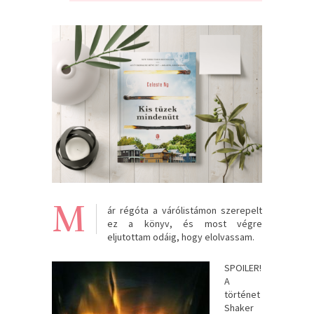
M
ár régóta a várólistámon szerepelt
ez a könyv, és most végre
eljutottam odáig, hogy elolvassam.
SPOILER!
A
történet
Shaker