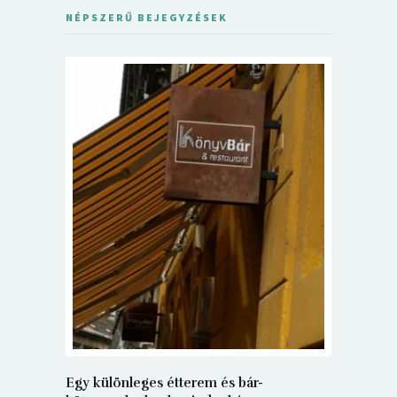
NÉPSZERŰ BEJEGYZÉSEK
5+1 Kará
Dalma
9
Egy különleges étterem és bár-