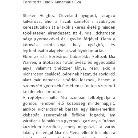
Fordította: Dudik Annamária Éva
Shaker ​Heights. Cleveland nyugodt, virágzó
külvárosa, ahol a házak színétől a szabályos
keresztutakon át a lakók sikeres életéig minden
tökéletesen elrendezett. Itt él Mrs. Richardson
négy gyermekével és ügyvéd férjével. Elena a
környék mintalakója, helyi újságíró, és
legfontosabb alapelve a szabályok betartása.
Ebbe az idilli kertvárosi buborékba költözik Mia
Warren, a titokzatos fotóművész és egyedülálló
anya, valamint tinédzser lánya, Pearl, akik a
Richardson családtól bérelnek házat, de rövid idő
alatt már nemcsak albérlők lesznek, hanem a
szomszéd gyerekek életében is fontos szerepet
kezdenek el betölteni.
A rejtélyes múltú Mia azonban felbolygatja a
gondos rendben élő közösség mindennapjait,
amikor Richardsonék barátai egy kínai-amerikai
kisbabát szeretnének örökbe fogadni, ám
váratlanul felbukkan a gyermek igazi anyja. Drámai
küzdelem kezdődik, amely megosztja a város
lakóit, és végül Mia és Elena ellentétes oldalra