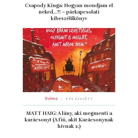
Csapody Kinga: Hogyan mondjam el
neked…?! – párkapcsolati
kibeszélőkönyv
Dalma
9 ÉV EZELŐTT
MATT HAIG: A ​lány, aki megmenti a
karácsonyt (A fiú, akit Karácsonynak
hívnak 2.)