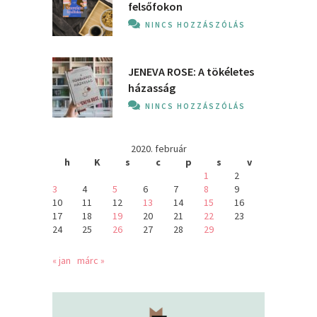
felsőfokon
NINCS HOZZÁSZÓLÁS
JENEVA ROSE: A ​tökéletes
házasság
NINCS HOZZÁSZÓLÁS
2020. február
h
K
s
c
p
s
v
1
2
3
4
5
6
7
8
9
10
11
12
13
14
15
16
17
18
19
20
21
22
23
24
25
26
27
28
29
« jan
márc »