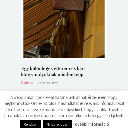
5+1 Kará
Dalma
9
Egy különleges étterem és bár-
könyvmolyoknak mindenképp
Dalma
10 ÉV EZELŐTT
A weboldalon cookie-kat használunk annak érdekében, hogy
megkönnyítsük Önnek az oldal használatát és releváns információkat
jeleníthessünk meg. Felhívjuk szíves figyelmét, hogy az oldal további
használata a cookie-k használatára vonatkozó beleegyezését jelenti.
© ÉDES KIS KÖNYVKRITIKÁK 2024
További információ
Rendben
Nincs rendben