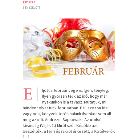
Emese
6 ÉV EZELŐTT
E
ljött a február vége is. Igen, tényleg.
Ilyen gyorsan telik az idő, hogy már
nyakunkon is a tavasz. Mutatjuk, mi
mindent olvastunk februárban. Báli szezon ide
vagy oda, könyvek terén nálunk ilyenkor sem áll
meg az idő. Andrezej Sapkowski: Az utolsó
kívánság (Vaják 1.) Miről szól: Később azt
beszélték, a férfi északról érkezett, a Kötélverők
[…]