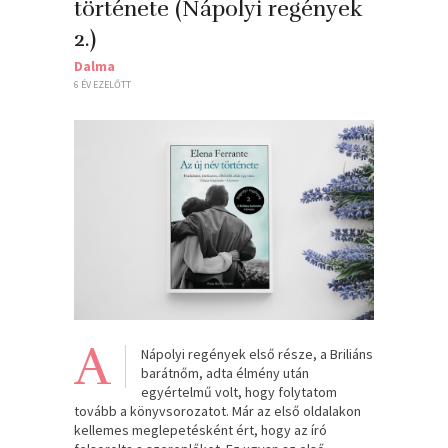
története (Nápolyi regények
2.)
Dalma
6 ÉV EZELŐTT
A
Nápolyi regények első része, a Briliáns
barátnőm, adta élmény után
egyértelmű volt, hogy folytatom
tovább a könyvsorozatot. Már az első oldalakon
kellemes meglepetésként ért, hogy az író