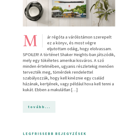
M
ár régóta a várólistámon szerepelt
ez a könyv, és most végre
eljutottam odáig, hogy elolvassam.
SPOILER! A történet Shaker Heights-ban játszódik,
mely egy tökéletes amerikai kisváros. A szó
minden értelmében, ugyanis részletekig menően
tervezték meg, tömérdek rendelettel
szabályozzák, hogy kell kinéznie egy család
házának, kertjének, vagy például hova kell tenni a
kukát. Ebben a makulátlan […]
tovább...
LEGFRISSEBB BEJEGYZÉSEK