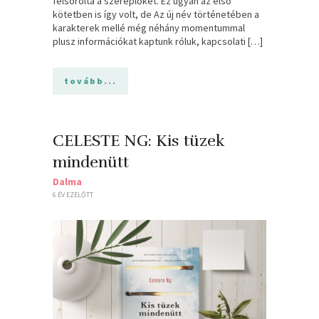
felsorolta a szereplőket. Ez ugyan az első
kötetben is így volt, de Az új név történetében a
karakterek mellé még néhány momentummal
plusz információkat kaptunk róluk, kapcsolati […]
tovább...
CELESTE NG: Kis ​tüzek
mindenütt
Dalma
6 ÉV EZELŐTT