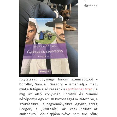
A
történet
folytatását ugyanúgy három szemszögből –
Dorothy, Samuel, Gregory – ismerhetjük meg,
mint a trilógia első részét – a
Gyalázat és hitet
. De
míg az első könyvben Dorothy és Samuel
nézőpontja egy amish közösséget mutatott be, a
szokásaikkal, a hagyományaikkal együtt, addig
Gregory a „kívülállót”, aki csak hallott az
amishokról, de alapjába véve nem tud róluk