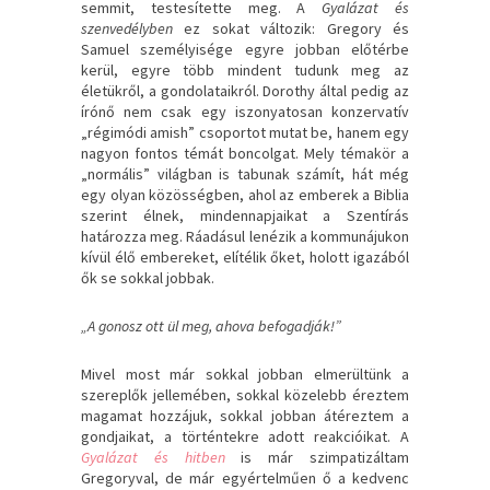
semmit, testesítette meg. A
Gyalázat és
szenvedélyben
ez sokat változik: Gregory és
Samuel személyisége egyre jobban előtérbe
kerül, egyre több mindent tudunk meg az
életükről, a gondolataikról. Dorothy által pedig az
írónő nem csak egy iszonyatosan konzervatív
„régimódi amish” csoportot mutat be, hanem egy
nagyon fontos témát boncolgat. Mely témakör a
„normális” világban is tabunak számít, hát még
egy olyan közösségben, ahol az emberek a Biblia
szerint élnek, mindennapjaikat a Szentírás
határozza meg. Ráadásul lenézik a kommunájukon
kívül élő embereket, elítélik őket, holott igazából
ők se sokkal jobbak.
„A gonosz ott ül meg, ahova befogadják!”
Mivel most már sokkal jobban elmerültünk a
szereplők jellemében, sokkal közelebb éreztem
magamat hozzájuk, sokkal jobban átéreztem a
gondjaikat, a történtekre adott reakcióikat. A
Gyalázat és hitben
is már szimpatizáltam
Gregoryval, de már egyértelműen ő a kedvenc