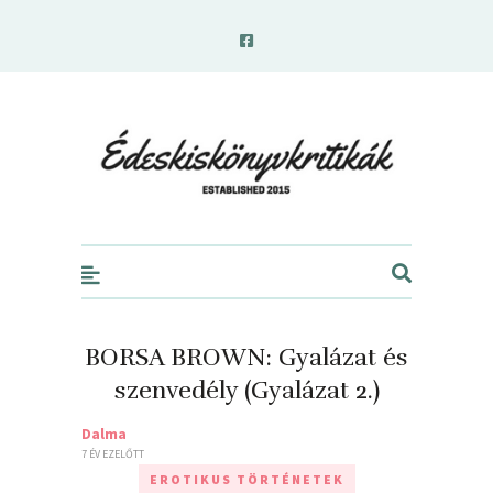
edeskiskonyvkritikak.hu
BORSA BROWN: Gyalázat ​és
szenvedély (Gyalázat 2.)
Dalma
7 ÉV EZELŐTT
EROTIKUS TÖRTÉNETEK