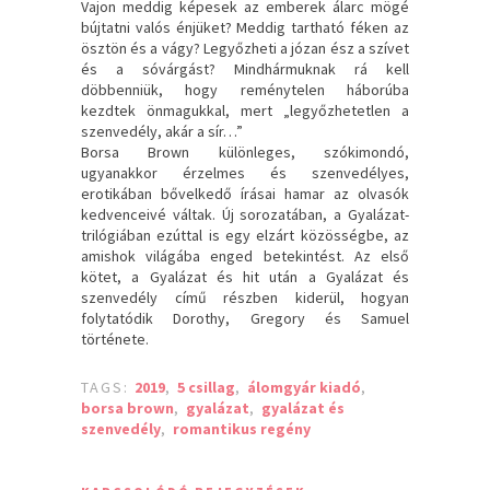
Vajon meddig képesek az emberek álarc mögé
bújtatni valós énjüket? Meddig tartható féken az
ösztön és a vágy? Legyőzheti a józan ész a szívet
és a sóvárgást? Mindhármuknak rá kell
döbbenniük, hogy reménytelen háborúba
kezdtek önmagukkal, mert „legyőzhetetlen a
szenvedély, akár a sír…”
Borsa Brown különleges, szókimondó,
ugyanakkor érzelmes és szenvedélyes,
erotikában bővelkedő írásai hamar az olvasók
kedvenceivé váltak. Új sorozatában, a Gyalázat-
trilógiában ezúttal is egy elzárt közösségbe, az
amishok világába enged betekintést. Az első
kötet, a Gyalázat és hit után a Gyalázat és
szenvedély című részben kiderül, hogyan
folytatódik Dorothy, Gregory és Samuel
története.
TAGS:
2019
,
5 csillag
,
álomgyár kiadó
,
borsa brown
,
gyalázat
,
gyalázat és
szenvedély
,
romantikus regény