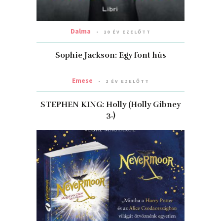
Dalma
10 ÉV EZELŐTT
Sophie Jackson: Egy font hús
Emese
2 ÉV EZELŐTT
STEPHEN KING: Holly (Holly Gibney
3.)