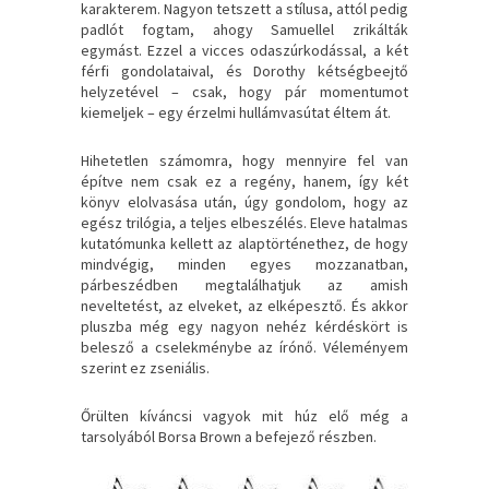
karakterem. Nagyon tetszett a stílusa, attól pedig
padlót fogtam, ahogy Samuellel zrikálták
egymást. Ezzel a vicces odaszúrkodással, a két
férfi gondolataival, és Dorothy kétségbeejtő
helyzetével – csak, hogy pár momentumot
kiemeljek – egy érzelmi hullámvasútat éltem át.
Hihetetlen számomra, hogy mennyire fel van
építve nem csak ez a regény, hanem, így két
könyv elolvasása után, úgy gondolom, hogy az
egész trilógia, a teljes elbeszélés. Eleve hatalmas
kutatómunka kellett az alaptörténethez, de hogy
mindvégig, minden egyes mozzanatban,
párbeszédben megtalálhatjuk az amish
neveltetést, az elveket, az elképesztő. És akkor
pluszba még egy nagyon nehéz kérdéskört is
belesző a cselekménybe az írónő. Véleményem
szerint ez zseniális.
Őrülten kíváncsi vagyok mit húz elő még a
tarsolyából Borsa Brown a befejező részben.