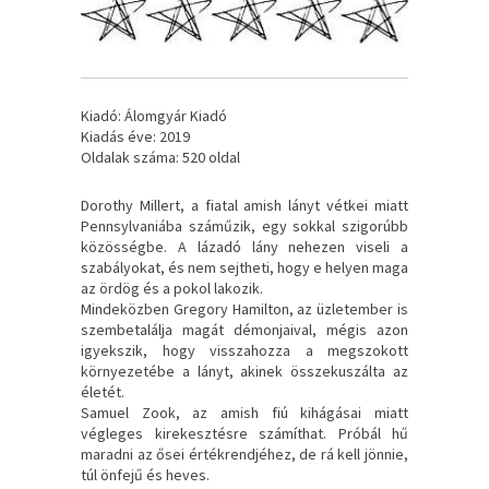
Kiadó: Álomgyár Kiadó
Kiadás éve: 2019
Oldalak száma: 520 oldal
Dorothy ​Millert, a fiatal amish lányt vétkei miatt
Pennsylvaniába száműzik, egy sokkal szigorúbb
közösségbe. A lázadó lány nehezen viseli a
szabályokat, és nem sejtheti, hogy e helyen maga
az ördög és a pokol lakozik.
Mindeközben Gregory Hamilton, az üzletember is
szembetalálja magát démonjaival, mégis azon
igyekszik, hogy visszahozza a megszokott
környezetébe a lányt, akinek összekuszálta az
életét.
Samuel Zook, az amish fiú kihágásai miatt
végleges kirekesztésre számíthat. Próbál hű
maradni az ősei értékrendjéhez, de rá kell jönnie,
túl önfejű és heves.