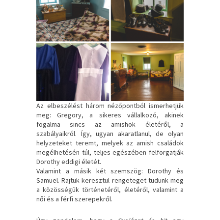
Az elbeszélést három nézőpontból ismerhetjük
meg: Gregory, a sikeres vállalkozó, akinek
fogalma sincs az amishok életéről, a
szabályaikról. Így, ugyan akaratlanul, de olyan
helyzeteket teremt, melyek az amish családok
megélhetésén túl, teljes egészében felforgatják
Dorothy eddigi életét.
Valamint a másik két szemszög: Dorothy és
Samuel. Rajtuk keresztül rengeteget tudunk meg
a közösségük történetéről, életéről, valamint a
női és a férfi szerepekről.