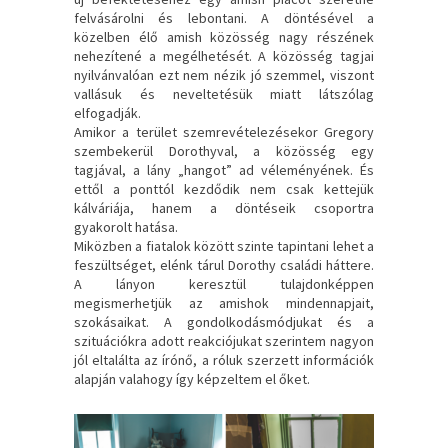
felvásárolni és lebontani. A döntésével a
közelben élő amish közösség nagy részének
nehezítené a megélhetését. A közösség tagjai
nyilvánvalóan ezt nem nézik jó szemmel, viszont
vallásuk és neveltetésük miatt látszólag
elfogadják.
Amikor a terület szemrevételezésekor Gregory
szembekerül Dorothyval, a közösség egy
tagjával, a lány „hangot” ad véleményének. És
ettől a ponttól kezdődik nem csak kettejük
kálváriája, hanem a döntéseik csoportra
gyakorolt hatása.
Miközben a fiatalok között szinte tapintani lehet a
feszültséget, elénk tárul Dorothy családi háttere.
A lányon keresztül tulajdonképpen
megismerhetjük az amishok mindennapjait,
szokásaikat. A gondolkodásmódjukat és a
szituációkra adott reakciójukat szerintem nagyon
jól eltalálta az írónő, a róluk szerzett információk
alapján valahogy így képzeltem el őket.