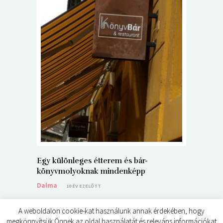
5+1 Kará
Dalma
9
Egy különleges étterem és bár-
könyvmolyoknak mindenképp
Dalma
10 ÉV EZELŐTT
A weboldalon cookie-kat használunk annak érdekében, hogy
megkönnyítsük Önnek az oldal használatát és releváns információkat