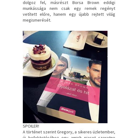
dolgoz fel, másrészt Borsa Brown eddigi
munkássága nem csak egy remek regényt
vetített előre, hanem egy újabb rejtett világ
megismerését.
SPOILER!
A történet szerint Gregory, a sikeres üzletember,
új befektetéséhez egy amish piacot szeretne