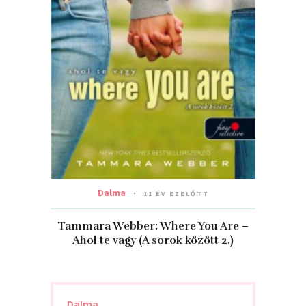
Dalma
11 ÉV EZELŐTT
Tammara Webber: Where You Are –
Ahol te vagy (A sorok között 2.)
Dalma