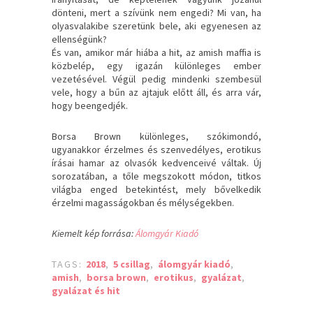
dönteni, mert a szívünk nem engedi? Mi van, ha
olyasvalakibe szeretünk bele, aki egyenesen az
ellenségünk?
És van, amikor már hiába a hit, az amish maffia is
közbelép, egy igazán különleges ember
vezetésével. Végül pedig mindenki szembesül
vele, hogy a bűn az ajtajuk előtt áll, és arra vár,
hogy beengedjék.
Borsa Brown különleges, szókimondó,
ugyanakkor érzelmes és szenvedélyes, erotikus
írásai hamar az olvasók kedvenceivé váltak. Új
sorozatában, a tőle megszokott módon, titkos
világba enged betekintést, mely bővelkedik
érzelmi magasságokban és mélységekben.
Kiemelt kép forrása:
Álomgyár Kiadó
TAGS:
2018
,
5 csillag
,
álomgyár kiadó
,
amish
,
borsa brown
,
erotikus
,
gyalázat
,
gyalázat és hit