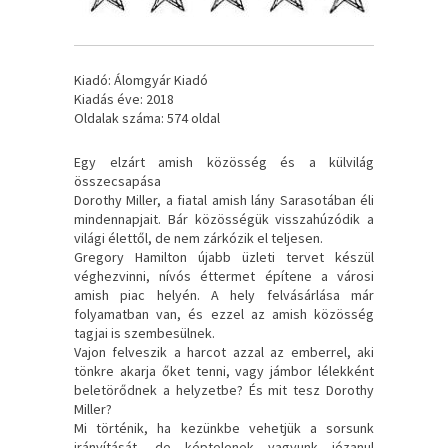
Kiadó: Álomgyár Kiadó
Kiadás éve: 2018
Oldalak száma: 574 oldal
Egy ​elzárt amish közösség és a külvilág
összecsapása
Dorothy Miller, a fiatal amish lány Sarasotában éli
mindennapjait. Bár közösségük visszahúzódik a
világi élettől, de nem zárkózik el teljesen.
Gregory Hamilton újabb üzleti tervet készül
véghezvinni, nívós éttermet építene a városi
amish piac helyén. A hely felvásárlása már
folyamatban van, és ezzel az amish közösség
tagjai is szembesülnek.
Vajon felveszik a harcot azzal az emberrel, aki
tönkre akarja őket tenni, vagy jámbor lélekként
beletörődnek a helyzetbe? És mit tesz Dorothy
Miller?
Mi történik, ha kezünkbe vehetjük a sorsunk
irányítását, de képtelenek vagyunk józanul