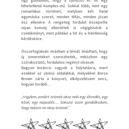
Úgy gondolom, hogy a
Gyalázat és hit
egy
hihetetlenül komplex mű. Sokkal több, mint egy
romantikus történet, melyben két fiatal
egymásba szeret, minden tiltás, minden józan
ész ellenére. A rengeteg fordulat közepette
olyan komoly ellentétek is végigkísérik a
cselekményt, mint például a hit és a hitetlenség
kérdésköre.
Összefoglalván: imádtam a témát. Imádtam, hogy
új ismereteket szerezhetek, miközben egy
szórakoztató, fordulatos regényt olvasok.
Nagyon kiváncsi vagyok a folytatásra, mert
ezekkel az utolsó oldalakkal, melyekkel Borsa
Brown zárta a könyvet, elképzelésem sincs,
hogyan tovább…
„Irigylem, amiért örömöt okoz neki egy ébredés, egy
kávé, egy napsütés… Sokszor azon gondolkodom,
hogy nekem mi okoz örömöt.”