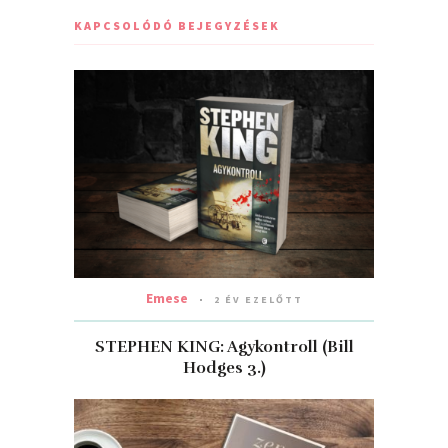
KAPCSOLÓDÓ BEJEGYZÉSEK
Emese
2 ÉV EZELŐTT
STEPHEN KING: Agykontroll (Bill
Hodges 3.)