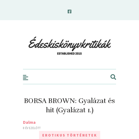
edeskiskonyvkritikak.hu
BORSA BROWN: Gyalázat ​és
hit (Gyalázat 1.)
Dalma
8 ÉV EZELŐTT
EROTIKUS TÖRTÉNETEK