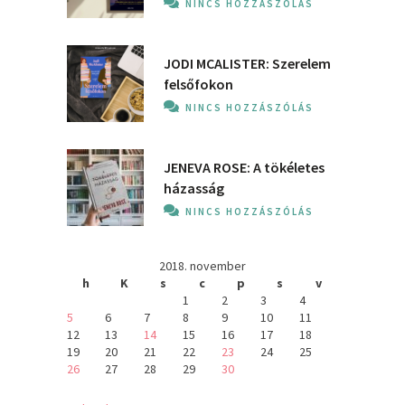
NINCS HOZZÁSZÓLÁS
JODI MCALISTER: Szerelem
felsőfokon
NINCS HOZZÁSZÓLÁS
JENEVA ROSE: A ​tökéletes
házasság
NINCS HOZZÁSZÓLÁS
2018. november
h
K
s
c
p
s
v
1
2
3
4
5
6
7
8
9
10
11
12
13
14
15
16
17
18
19
20
21
22
23
24
25
26
27
28
29
30