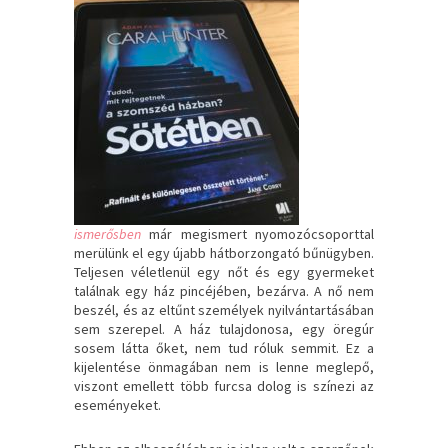
ismerősben
már megismert nyomozócsoporttal
merülünk el egy újabb hátborzongató bűnügyben.
Teljesen véletlenül egy nőt és egy gyermeket
találnak egy ház pincéjében, bezárva. A nő nem
beszél, és az eltűnt személyek nyilvántartásában
sem szerepel. A ház tulajdonosa, egy öregúr
sosem látta őket, nem tud róluk semmit. Ez a
kijelentése önmagában nem is lenne meglepő,
viszont emellett több furcsa dolog is színezi az
eseményeket.