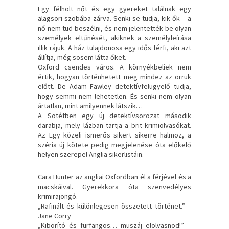
Egy félholt nőt és egy gyereket találnak egy
alagsori szobába zárva. Senki se tudja, kik ők – a
nő nem tud beszélni, és nem jelentették be olyan
személyek eltűnését, akiknek a személyleírása
illik rájuk. A ház tulajdonosa egy idős férfi, aki azt
állítja, még sosem látta őket.
Oxford csendes város. A környékbeliek nem
értik, hogyan történhetett meg mindez az orruk
előtt. De Adam Fawley detektívfelügyelő tudja,
hogy semmi nem lehetetlen. És senki nem olyan
ártatlan, mint amilyennek látszik…
A Sötétben egy új detektívsorozat második
darabja, mely lázban tartja a brit krimiolvasókat.
Az Egy közeli ismerős sikert sikerre halmoz, a
széria új kötete pedig megjelenése óta előkelő
helyen szerepel Anglia sikerlistáin.
Cara Hunter az angliai Oxfordban él a férjével és a
macskáival. Gyerekkora óta szenvedélyes
krimirajongó.
„Rafinált és különlegesen összetett történet.” –
Jane Corry
„Kiborító és furfangos… muszáj elolvasnod!” –