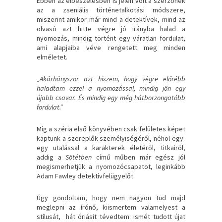
Ebben az elbeszélésben is jelen volt a szerzőnek
az a zseniális történetalkotási módszere,
miszerint amikor már mind a detektívek, mind az
olvasó azt hitte végre jó irányba halad a
nyomozás, mindig történt egy váratlan fordulat,
ami alapjaiba véve rengetett meg minden
elméletet.
„Akárhányszor azt hiszem, hogy végre előrébb
haladtam ezzel a nyomozással, mindig jön egy
újabb csavar. És mindig egy még hátborzongatóbb
fordulat.”
Míg a széria első könyvében csak felületes képet
kaptunk a szereplők személyiségéről, néhol egy-
egy utalással a karakterek életéről, titkairól,
addig a
Sötétben
című műben már egész jól
megismerhetjük a nyomozócsapatot, leginkább
Adam Fawley detektívfelügyelőt.
Úgy gondoltam, hogy nem nagyon tud majd
meglepni az írónő, kiismertem valamelyest a
stílusát, hát óriásit tévedtem: ismét tudott újat