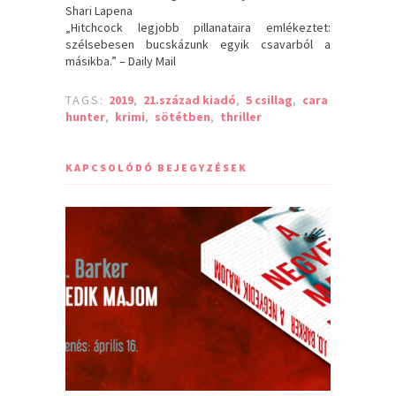
Shari Lapena
„Hitchcock legjobb pillanataira emlékeztet:
szélsebesen bucskázunk egyik csavarból a
másikba.” – Daily Mail
TAGS:
2019
,
21.század kiadó
,
5 csillag
,
cara
hunter
,
krimi
,
sötétben
,
thriller
KAPCSOLÓDÓ BEJEGYZÉSEK