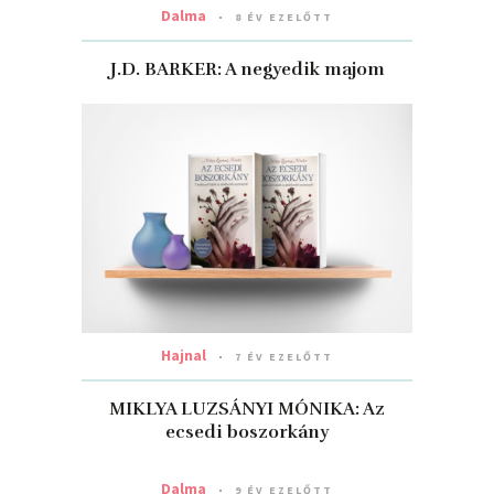
Dalma
8 ÉV EZELŐTT
J.D. BARKER: A ​negyedik majom
Hajnal
7 ÉV EZELŐTT
MIKLYA LUZSÁNYI MÓNIKA: Az
ecsedi boszorkány
Dalma
9 ÉV EZELŐTT