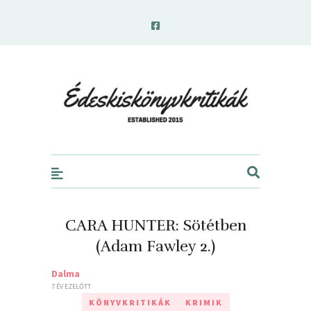
edeskiskonyvkritikak.hu
CARA HUNTER: Sötétben
(Adam Fawley 2.)
Dalma
7 ÉV EZELŐTT
KÖNYVKRITIKÁK
KRIMIK