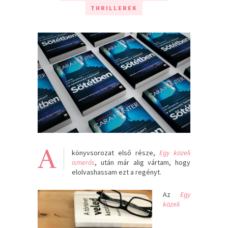
THRILLEREK
A
könyvsorozat első része,
Egy közeli
ismerős
, után már alig vártam, hogy
elolvashassam ezt a regényt.
Az
Egy
közeli