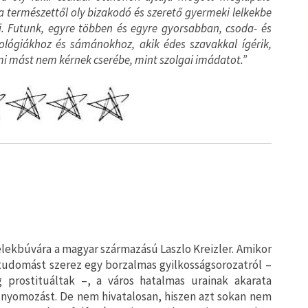
a természettől oly bizakodó és szerető gyermeki lelkekbe
i. Futunk, egyre többen és egyre gyorsabban, csoda- és
ológiákhoz és sámánokhoz, akik édes szavakkal ígérik,
i mást nem kérnek cserébe, mint szolgai imádatot.”
lélekbúvára a magyar származású Laszlo Kreizler. Amikor
udomást szerez egy borzalmas gyilkosságsorozatról –
g prostituáltak –, a város hatalmas urainak akarata
a nyomozást. De nem hivatalosan, hiszen azt sokan nem