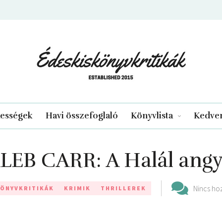
edeskiskonyvkritikak.hu
kességek
Havi összefoglaló
Könyvlista
Kedven
LEB CARR: A ​Halál angy
Nincs ho
ÖNYVKRITIKÁK
KRIMIK
THRILLEREK