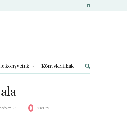
c könyveink
Könyvkritikák
ala
0
zzászólás
shares