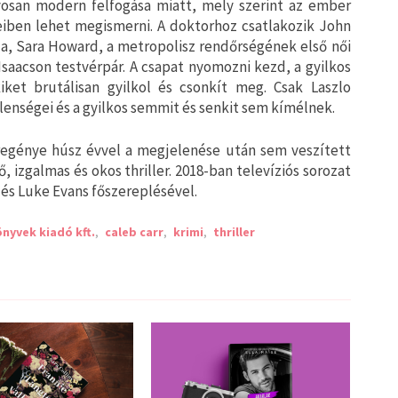
yosan modern felfogása miatt, mely szerint az ember
eiben lehet megismerni. A doktorhoz csatlakozik John
ja, Sara Howard, a metropolisz rendőrségének első női
 Isaacson testvérpár. A csapat nyomozni kezd, a gyilkos
iket brutálisan gyilkol és csonkít meg. Csak Laszlo
llenségei és a gyilkos semmit és senkit sem kímélnek.
t regénye húsz évvel a megjelenése után sem veszített
, izgalmas és okos thriller. 2018-ban televíziós sorozat
 és Luke Evans főszereplésével.
nyvek kiadó kft.
,
caleb carr
,
krimi
,
thriller