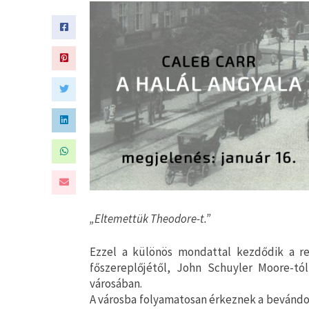
„Eltemettük Theodore-t.”
Ezzel a különös mondattal kezdődik a re
főszereplőjétől, John Schuyler Moore-tó
városában.
A városba folyamatosan érkeznek a bevándor