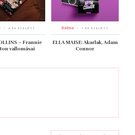
e
Dalma
6 ÉV EZELŐTT
7 ÉV EZELŐTT
OLLINS – Frannie
ELLA MAISE: Akarlak, ​Adam
ton vallomásai
Connor