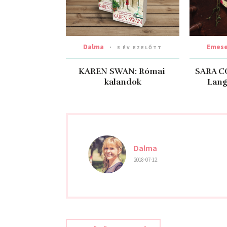
Dalma
Emes
5 ÉV EZELŐTT
KAREN SWAN: Római ​
SARA C
kalandok
Lang
Dalma
2018-07-12