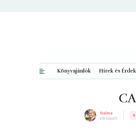
Könyvajánlók
Hírek és Érde
CA
Dalma
K
8 ÉV EZELŐTT