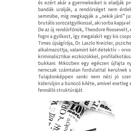
és ezért akár a gyermekeiket is eladják p
bandák uralják, a rendőrséget nem érdek
semmibe, míg megkapják a „nekik járó” jus
brutális sorozatgyilkossal, aki sorba kapja el 
De az új rendőrfőnök, Theodore Roosevelt,
fogni a gyilkost, így megalakít egy kis cs
Times újságírója, Dr. Laszlo Kreizler, pszi
alkalmazottja, valamint két detektív – orvos
kriminalisztikai eszközökkel, profilalkotás
bukkani. Miközben egy egészen újfajta 
nemcsak számtalan fordulattal kerülnek 
Tulajdonképpen senki nem nézi jó sze
kiderüljön a bünöző kiléte, amivel esetleg
fennálló struktúráját.