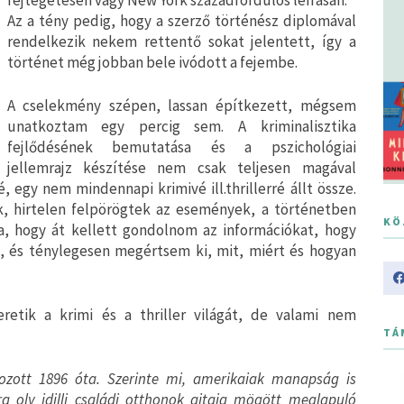
fejtegetésen vagy New York századfordulós leírásán.
Az a tény pedig, hogy a szerző történész diplomával
rendelkezik nekem rettentő sokat jelentett, így a
történet még jobban bele ivódott a fejembe.
A cselekmény szépen, lassan építkezett, mégsem
unatkoztam egy percig sem. A kriminalisztika
fejlődésének bemutatása és a pszichológiai
jellemrajz készítése nem csak teljesen magával
 egy nem mindennapi krimivé ill.thrillerré állt össze.
 hirtelen felpörögtek az események, a történetben
KÖ
a, hogy át kellett gondolnom az információkat, hogy
, és ténylegesen megértsem ki, mit, miért és hogyan
retik a krimi és a thriller világát, de valami nem
TÁ
ozott 1896 óta. Szerinte mi, amerikaiak manapság is
a oly idilli családi otthonok ajtaja mögött meglapuló