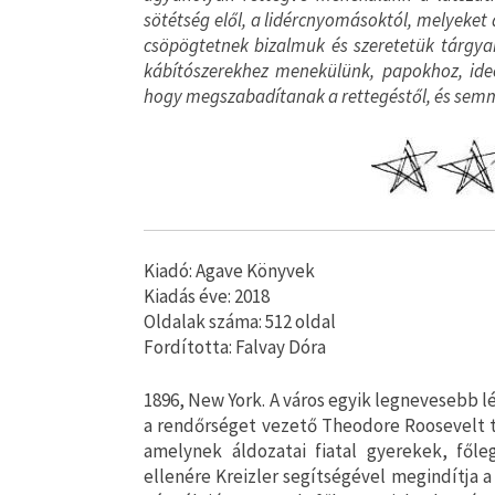
sötétség elől, a lidércnyomásoktól, melyeket 
csöpögtetnek bizalmuk és szeretetük tárgya
kábítószerekhez menekülünk, papokhoz, ide
hogy megszabadítanak a rettegéstől, és semm
Kiadó: Agave Könyvek
Kiadás éve: 2018
Oldalak száma: 512 oldal
Fordította: Falvay Dóra
1896, ​New York. A város egyik legnevesebb 
a rendőrséget vezető Theodore Roosevelt t
amelynek áldozatai fiatal gyerekek, főle
ellenére Kreizler segítségével megindítja 