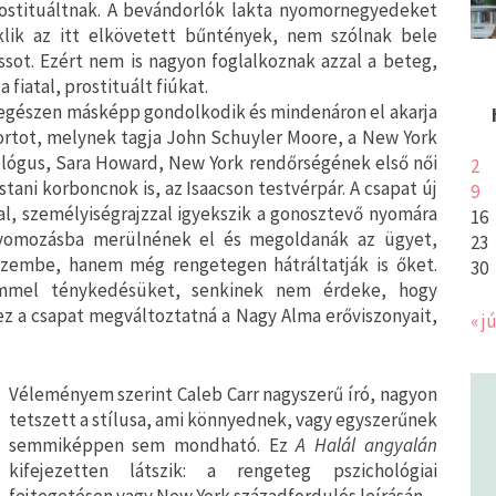
rostituáltnak. A bevándorlók lakta nyomornegyedeket
lik az itt elkövetett bűntények, nem szólnak bele
sot. Ezért nem is nagyon foglalkoznak azzal a beteg,
a fiatal, prostituált fiúkat.
 egészen másképp gondolkodik és mindenáron el akarja
oportot, melynek tagja John Schuyler Moore, a New York
chológus, Sara Howard, New York rendőrségének első női
2
tani korboncnok is, az Isaacson testvérpár. A csapat új
9
sal, személyiségrajzzal igyekszik a gonosztevő nyomára
16
nyomozásba merülnének el és megoldanák az ügyet,
23
szembe, hanem még rengetegen hátráltatják is őket.
30
mmel ténykedésüket, senkinek nem érdeke, hogy
 ez a csapat megváltoztatná a Nagy Alma erőviszonyait,
« j
Véleményem szerint Caleb Carr nagyszerű író, nagyon
tetszett a stílusa, ami könnyednek, vagy egyszerűnek
semmiképpen sem mondható. Ez
A Halál angyalán
kifejezetten látszik: a rengeteg pszichológiai