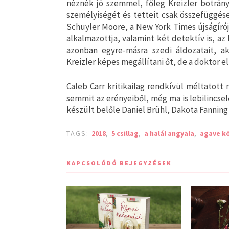
néznék jó szemmel, főleg Kreizler botrán
személyiségét és tetteit csak összefüggés
Schuyler Moore, a New York Times újságíró
alkalmazottja, valamint két detektív is, az
azonban egyre-másra szedi áldozatait, ak
Kreizler képes megállítani őt, de a doktor e
Caleb Carr kritikailag rendkívül méltatot
semmit az erényeiből, még ma is lebilincselő
készült belőle Daniel Brühl, Dakota Fanning
TAGS:
2018
,
5 csillag
,
a halál angyala
,
agave kö
KAPCSOLÓDÓ BEJEGYZÉSEK