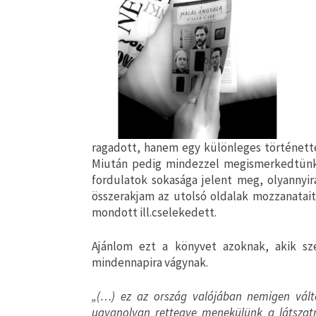
ragadott, hanem egy különleges történetté,
Miután pedig mindezzel megismerkedtünk,
fordulatok sokasága jelent meg, olyannyir
összerakjam az utolsó oldalak mozzanatait
mondott ill.cselekedett.
Ajánlom ezt a könyvet azoknak, akik sze
mindennapira vágynak.
„(…) ez az ország valójában nemigen vált
ugyanolyan rettegve menekülünk a látszatr