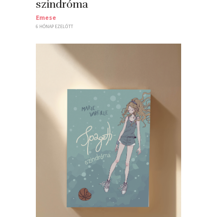
szindróma
Emese
6 HÓNAP EZELŐTT