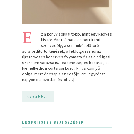
E
z a könyv sokkal több, mint egy kedves
kis történet, áthatja a sport iránti
szenvedély, a semmiből előtörő
sorsfordító történések, a feldolgozás és az
újratervezés keserves folyamata és az első igazi
szerelem varázsa is. Léa tehetséges kosaras, aki
kiemelkedik a kortársai közül. Nincs könnyű
dolga, mert édesapja az edzője, ami egyrészt
nagyon olajozottan és jól […]
tovább...
LEGFRISSEBB BEJEGYZÉSEK