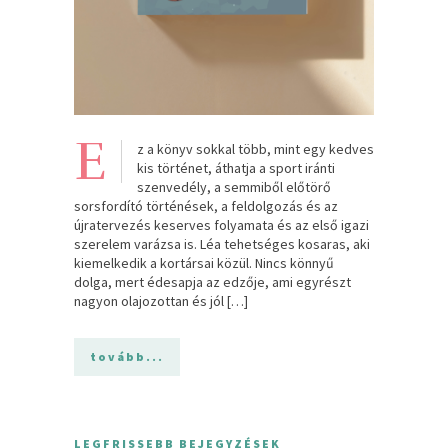
E
z a könyv sokkal több, mint egy kedves
kis történet, áthatja a sport iránti
szenvedély, a semmiből előtörő
sorsfordító történések, a feldolgozás és az
újratervezés keserves folyamata és az első igazi
szerelem varázsa is. Léa tehetséges kosaras, aki
kiemelkedik a kortársai közül. Nincs könnyű
dolga, mert édesapja az edzője, ami egyrészt
nagyon olajozottan és jól […]
tovább...
LEGFRISSEBB BEJEGYZÉSEK