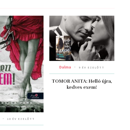
Dalma
9 ÉV EZELŐTT
TOMOR ANITA: Helló újra,
kedves exem!
10 ÉV EZELŐTT