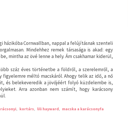
i házikóba Cornwallban, nappal a felújításnak szenteli
szorgalmasan. Mindehhez remek társasága is akad: egy
i-be, mintha az övé lenne a hely. Ám csakhamar kiderül,
több száz éves történetbe a földről, a szerelemről, a
 figyelemre méltó macskáról. Ahogy telik az idő, a nő
it, és belekeveredik a jövőjéért folyó küzdelembe is,
lyieket. Arra azonban nem számít, hogy karácsony
ül.
rácsonyi
,
kortárs
,
lili hayward
,
macska a karácsonyfa