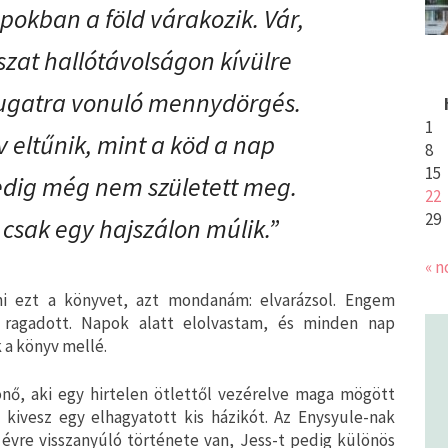
pokban a föld várakozik. Vár,
zat hallótávolságon kívülre
yugatra vonuló mennydörgés.
1
 eltűnik, mint a köd a nap
8
15
edig még nem született meg.
22
29
 csak egy hajszálon múlik.”
« n
ni ezt a könyvet, azt mondanám: elvarázsol. Engem
l ragadott. Napok alatt elolvastam, és minden nap
 a könyv mellé.
rónő, aki egy hirtelen ötlettől vezérelve maga mögött
 kivesz egy elhagyatott kis házikót. Az Enysyule-nak
 évre visszanyúló története van, Jess-t pedig különös