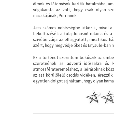
álmok és látomások kerítik hatalmába, ami
végakarata az volt, hogy csak olyan sze
macskájának, Perrinnek.
Jess számos nehézségbe ütközik, mivel a 
beköltözését: a tulajdonosnő rokona és a 
szívébe zárja az elhagyatott, misztikus h
azért, hogy megvédje őket és Enysule-ban 
Ez a történet szerintem bekúszik az ember
szeretnének az adventi időszakra és k
atmoszférateremtéshez, a leírásoknak kösz
az azt körülölelő csodás vidéken, érezzük 
egyetlen dolgot sajnáltam, hogy olyan hamar