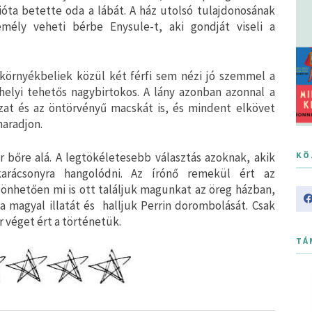
óta betette oda a lábát. A ház utolsó tulajdonosának
mély veheti bérbe Enysule-t, aki gondját viseli a
környékbeliek közül két férfi sem nézi jó szemmel a
helyi tehetős nagybirtokos. A lány azonban azonnal a
ázat és az öntörvényű macskát is, és mindent elkövet
maradjon.
 bőre alá. A legtökéletesebb választás azoknak, akik
KÖ
arácsonyra hangolódni. Az írónő remekül ért az
önhetően mi is ott találjuk magunkat az öreg házban,
a magyal illatát és halljuk Perrin dorombolását. Csak
 véget ért a történetük.
TÁ