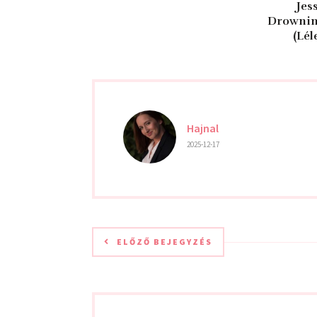
Jes
Drowning
(Lél
Hajnal
2025-12-17
ELŐZŐ BEJEGYZÉS