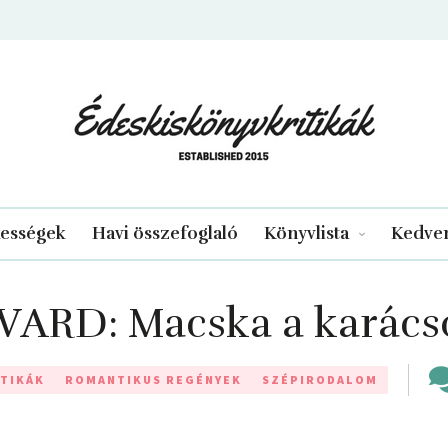
edeskiskonyvkritikak.hu
kességek
Havi összefoglaló
Könyvlista
Kedven
ARD: Macska a karácso
TIKÁK
ROMANTIKUS REGÉNYEK
SZÉPIRODALOM