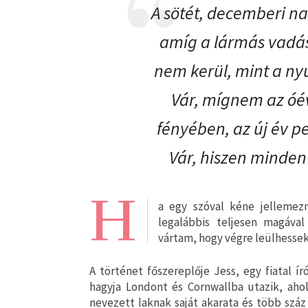
A sötét, decemberi na
amíg a lármás vadás
nem kerül, mint a n
Vár, mígnem az óév
fényében, az új év p
Vár, hiszen minden
H
a egy szóval kéne jellemez
legalábbis teljesen magáva
vártam, hogy végre leülhessek
A történet főszereplője Jess, egy fiatal í
hagyja Londont és Cornwallba utazik, ahol
nevezett laknak saját akarata és több száz