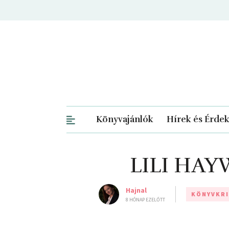
Könyvajánlók
Hírek és Érde
LILI HAYW
Hajnal
KÖNYVKRI
8 HÓNAP EZELŐTT