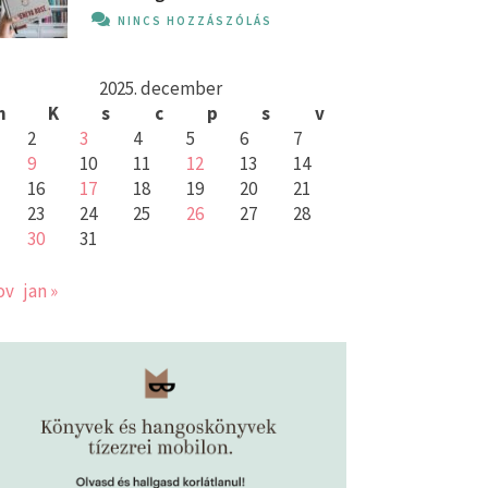
NINCS HOZZÁSZÓLÁS
2025. december
h
K
s
c
p
s
v
2
3
4
5
6
7
9
10
11
12
13
14
16
17
18
19
20
21
23
24
25
26
27
28
30
31
ov
jan »