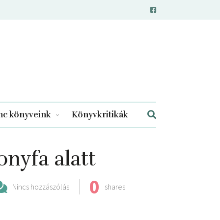
c könyveink
Könyvkritikák
nyfa alatt
0
Nincs hozzászólás
shares