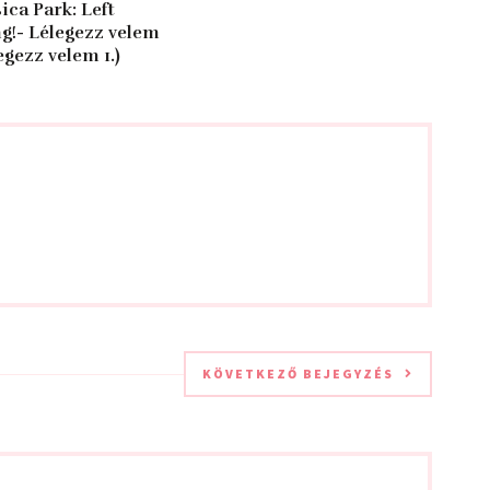
sica Park: Left
!- Lélegezz velem
egezz velem 1.)
KÖVETKEZŐ BEJEGYZÉS