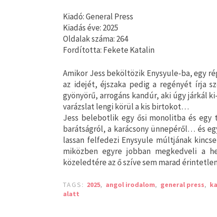
Kiadó: General Press
Kiadás éve: 2025
Oldalak száma: 264
Fordította: Fekete Katalin
Amikor Jess beköltözik Enysyule-ba, egy rég
az idejét, éjszaka pedig a regényét írja 
gyönyörű, arrogáns kandúr, aki úgy járkál k
varázslat lengi körül a kis birtokot…
Jess belebotlik egy ősi monolitba és egy 
barátságról, a karácsony ünnepéről… és egy
lassan felfedezi Enysyule múltjának kincse
miközben egyre jobban megkedveli a he
közeledtére az ő szíve sem marad érintetlen
TAGS:
2025
,
angol irodalom
,
general press
,
ka
alatt