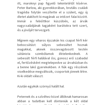
itt, maroknyi pap figyelő tekintetétől kísérve.
Peter Barlow, aki gyerekkorában, brutális családi
tragédia folytán veszítette el a szüleit, egy új
életet alakított ki magának az intézet falai között.
Immár a felnőttkor küszöbén, az árvák
nagycsaládjának tagjaként barátokra tett szert,
és a jövőjét tervezgeti.
Mígnem egy viharos éjszakán kis csapat férfi kér
bebocsátást: súlyos sebesültet hoznak
magukkal, akinek összevagdosott testén
sátánista szimbólumok éktelenkednek. A
sebesült férfi halálával ősi, gonosz erő szabadul
el, fertőzésként megtelepedve az árvaházban és
a benne lakó gyerekekben. A fiúk egy részének
viselkedése megváltozik, csoportok jönnek létre.
Ki-ki oldalt választ.
Azután egyikük szörnyű halált hal.
Peternek és a szívéhez közel állóknak hamarosan
abban a tudatban kell dönteniük a két oldal