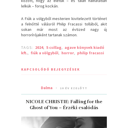
között, hogy az életük – és talán halhatatlan
lelkük – forog kockán.
A Fiúk a völgyből mesterien kivitelezett történet
a felnőtté válásról Philip Fracassi tollából, akit
sokan már most az évtized nagy új
horrorírójaként tartanak számon.
TAGS:
2024
,
5 csillag
,
agave könyvek kiadó
kft.
,
fiúk a völgyből
,
horror
,
philip fracassi
KAPCSOLÓDÓ BEJEGYZÉSEK
Dalma
10 ÉV EZELŐTT
NICOLE CHRISTIE: Falling for the
Ghost of You – Érzéki csalódás