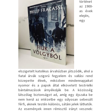
történet
az 1900-
as évek
elején,
egy
elszigetelt katolikus árvaházban játszódik, ahol a
fiatal árvák szigorú fegyelem és vallási rend
közepette élnek, miközben mindennapjaikat
nyomor és a papok által elkövetett testi-lelki
bántalmazások árnyékolják be. A közösség
látszólag biztonságot ad, amíg egy éjszaka be
nem kerül az intézetbe egy súlyosan sebesült
férfi, akinek testén különös, sátáni jelek láthatók.
Az események innen rémisztő irányt vesznek: