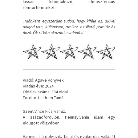
lassan kibontakozó, atmoszférikus
rémtörténeteket.
„Időnként egyszerűen tudod, hogy kiféle az, akivel
dolgod van, különösen, amikor az illető primitív és
önző. Ők ritkán okoznak csalódást.”
Kiadó: Agave Könyvek
Kiadás éve: 2024
Oldalak száma: 384 oldal
Fordította: Uram Tamás
Szent ​Vince Fiúárvaház.
A századfordulón. Pennsylvania állam egy
eldugott völgyében.
Harminc fiú dolgozik, tanul és gyakorolja vallását