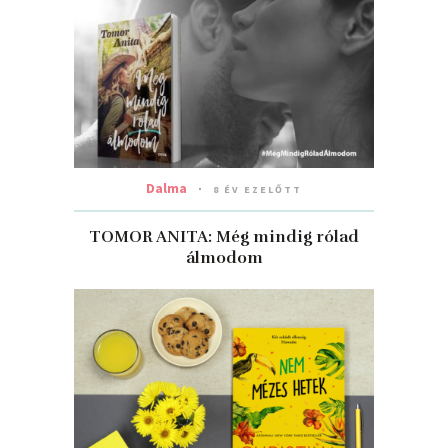
Dalma
8 ÉV EZELŐTT
TOMOR ANITA: Még ​mindig rólad
álmodom