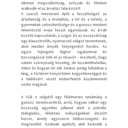
démoni megszállottság, erőszak és félelem
uralkodik el az árvaház falai között.
A szerző mesterien építi a feszültséget: az
ártatlanság és a brutalitás, a hit és a kétely, a
gyermekek sebezhetősége és a gonosz mindent
felemésztő ereje feszül egymásnak. Az árvák
közötti kapcsolatok, a szigor és az összezártság
egy klausztrofób, nyomasztó világot teremtenek,
ahol minden árnyék fenyegetést hordoz. Az
egyre fojtogató légkör izgalommal és
borzongással tölti el az olvasót – érezhető, hogy
valami szörnyűség közeleg, de kiszámíthatatlan,
mikor és hogyan tör elő. Amikor pedig fellobban a
láng, a történet könyörtelen kegyetlenséggel és
a túlélésért vívott emberfeletti küzdelemmel
sodor magával.
A
Fiúk a völgyből
egy félelmetes tanulmány a
gonosz természetéről, arról, hogyan válhat egy
közösség egyetlen pillanat alatt a pokollá.
Hideglelős, lélektani mélységekkel átszőtt
horror, amely egyszerre hátborzongató és
megrendítő. Azoknak ajánlott, akik kedvelik a