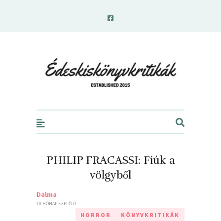
edeskiskonyvkritikak.hu
PHILIP FRACASSI: Fiúk ​a
völgyből
Dalma
10 HÓNAP EZELŐTT
HORROR
KÖNYVKRITIKÁK