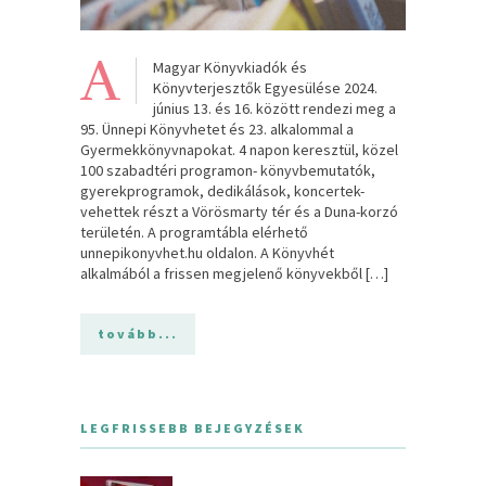
A
Magyar Könyvkiadók és
Könyvterjesztők Egyesülése 2024.
június 13. és 16. között rendezi meg a
95. Ünnepi Könyvhetet és 23. alkalommal a
Gyermekkönyvnapokat. 4 napon keresztül, közel
100 szabadtéri programon- könyvbemutatók,
gyerekprogramok, dedikálások, koncertek-
vehettek részt a Vörösmarty tér és a Duna-korzó
területén. A programtábla elérhető
unnepikonyvhet.hu oldalon. A Könyvhét
alkalmából a frissen megjelenő könyvekből […]
tovább...
LEGFRISSEBB BEJEGYZÉSEK