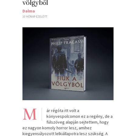
völgyből
Dalma
10 HÓNAP EZELŐTT
M
ár régóta itt volt a
könyvespolcomon ez a regény, de a
fülszöveg alapján sejtettem, hogy
ez nagyon komoly horror lesz, amihez
kiegyensúlyozott lelkiállapotra lesz szükség. A