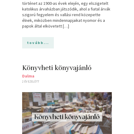
történet az 1900-as évek elején, egy elszigetelt
katolikus árvaházban játszódik, ahol a fiatal árvák
szigorú fegyelem és vallási rend közepette
élnek, miközben mindennapjaikat nyomor és a
papok által elkövetett […]
tovább...
Könyvheti könyvajánló
Dalma
2 ÉV EZELŐTT