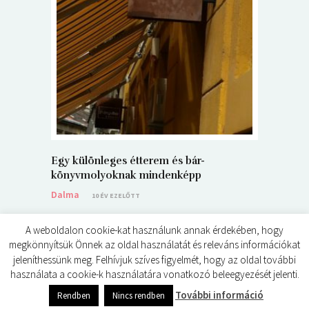
5+1 Kará
Dalma
9
Egy különleges étterem és bár-
könyvmolyoknak mindenképp
Dalma
10 ÉV EZELŐTT
A weboldalon cookie-kat használunk annak érdekében, hogy
megkönnyítsük Önnek az oldal használatát és releváns információkat
jeleníthessünk meg. Felhívjuk szíves figyelmét, hogy az oldal további
használata a cookie-k használatára vonatkozó beleegyezését jelenti.
© ÉDES KIS KÖNYVKRITIKÁK 2024
0
shares
További információ
Rendben
Nincs rendben