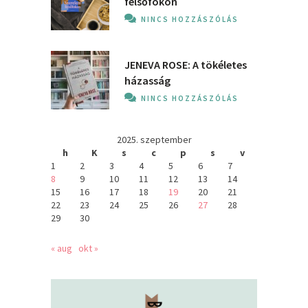
felsőfokon
NINCS HOZZÁSZÓLÁS
JENEVA ROSE: A ​tökéletes
házasság
NINCS HOZZÁSZÓLÁS
2025. szeptember
h
K
s
c
p
s
v
1
2
3
4
5
6
7
8
9
10
11
12
13
14
15
16
17
18
19
20
21
22
23
24
25
26
27
28
29
30
« aug
okt »