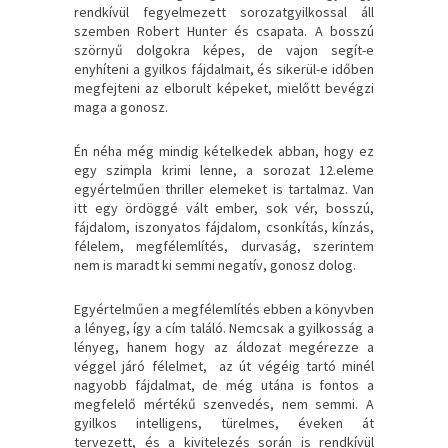
rendkívül fegyelmezett sorozatgyilkossal áll
szemben Robert Hunter és csapata. A bosszú
szörnyű dolgokra képes, de vajon segít-e
enyhíteni a gyilkos fájdalmait, és sikerül-e időben
megfejteni az elborult képeket, mielőtt bevégzi
maga a gonosz.
Én néha még mindig kételkedek abban, hogy ez
egy szimpla krimi lenne, a sorozat 12.eleme
egyértelműen thriller elemeket is tartalmaz. Van
itt egy ördöggé vált ember, sok vér, bosszú,
fájdalom, iszonyatos fájdalom, csonkítás, kínzás,
félelem, megfélemlítés, durvaság, szerintem
nem is maradt ki semmi negatív, gonosz dolog.
Egyértelműen a megfélemlítés ebben a könyvben
a lényeg, így a cím találó. Nemcsak a gyilkosság a
lényeg, hanem hogy az áldozat megérezze a
véggel járó félelmet, az út végéig tartó minél
nagyobb fájdalmat, de még utána is fontos a
megfelelő mértékű szenvedés, nem semmi. A
gyilkos intelligens, türelmes, éveken át
tervezett, és a kivitelezés során is rendkívül