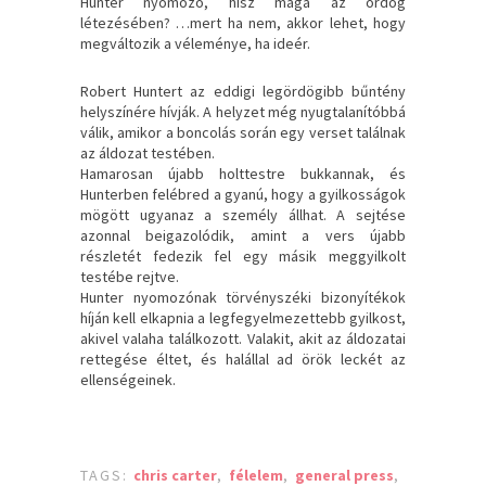
Hunter nyomozó, hisz maga az ördög
létezésében? …mert ha nem, akkor lehet, hogy
megváltozik a véleménye, ha ideér.
Robert Huntert az eddigi legördögibb bűntény
helyszínére hívják. A helyzet még nyugtalanítóbbá
válik, amikor a boncolás során egy verset találnak
az áldozat testében.
Hamarosan újabb holttestre bukkannak, és
Hunterben felébred a gyanú, hogy a gyilkosságok
mögött ugyanaz a személy állhat. A sejtése
azonnal beigazolódik, amint a vers újabb
részletét fedezik fel egy másik meggyilkolt
testébe rejtve.
Hunter nyomozónak törvényszéki bizonyítékok
híján kell elkapnia a legfegyelmezettebb gyilkost,
akivel valaha találkozott. Valakit, akit az áldozatai
rettegése éltet, és halállal ad örök leckét az
ellenségeinek.
TAGS:
chris carter
,
félelem
,
general press
,