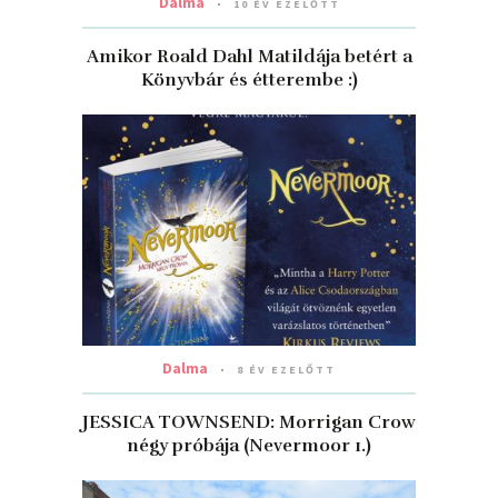
Dalma
10 ÉV EZELŐTT
Amikor Roald Dahl Matildája betért a
Könyvbár és étterembe :)
Dalma
8 ÉV EZELŐTT
JESSICA TOWNSEND: Morrigan ​Crow
négy próbája (Nevermoor 1.)