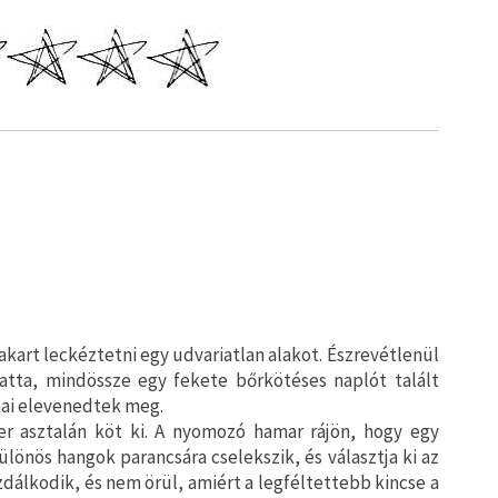
kart leckéztetni egy udvariatlan alakot. Észrevétlenül
tatta, mindössze egy fekete bőrkötéses naplót talált
mai elevenedtek meg.
er asztalán köt ki. A nyomozó hamar rájön, hogy egy
ülönös hangok parancsára cselekszik, és választja ki az
zdálkodik, és nem örül, amiért a legféltettebb kincse a