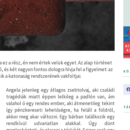
 ez a rész, én nem értek velük egyet. Az alap történet
, és két nagyon fontos dologra hívja fel a figyelmet: az
KÖ
ik a katonaság rendszerének vakfoltjai.
Angela jelenleg egy átlagos zsebtolvaj, aki családi
tragédiák miatt éppen lelkileg a padlón van, ám
valahol ő egy rendes ember, aki átmenetileg tekint
TÁ
így pénzkereseti lehetőségre, ha feláll a földről,
akkor meg akar változni. Egy bárban találkozik egy
rendkívül udvariatlan alakkal. Úgy dönt