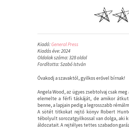
Kiadó:
General Press
Kiadás éve: 2024
Oldalak száma: 328 oldal
Fordította: Szabó István
Óvakodj a szavaktól, gyilkos erővel bírnak!
Angela Wood, az ügyes zsebtolvaj csak meg a
elemelte a férfi táskáját, de amikor átku
benne, a lapjain pedig a legrosszabb rémál
A sötét titkokat rejtő könyv Robert Hunt
tébolyult sorozatgyilkossal van dolga, aki k
áldozatait. A rejtélyes tettes szabadon gará