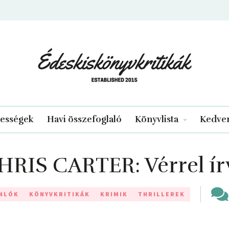
edeskiskonyvkritikak.hu
kességek
Havi összefoglaló
Könyvlista
Kedven
HRIS CARTER: Vérrel ír
NLÓK
KÖNYVKRITIKÁK
KRIMIK
THRILLEREK