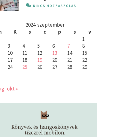
NINCS HOZZÁSZÓLÁS
2024. szeptember
h
K
s
c
p
s
v
1
3
4
5
6
7
8
10
11
12
13
14
15
17
18
19
20
21
22
24
25
26
27
28
29
ug
okt »