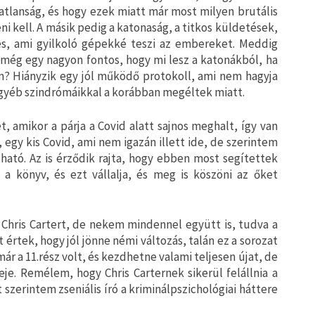
atlanság, és hogy ezek miatt már most milyen brutális
i kell. A másik pedig a katonaság, a titkos küldetések,
s, ami gyilkoló gépekké teszi az embereket. Meddig
s még egy nagyon fontos, hogy mi lesz a katonákból, ha
n? Hiányzik egy jól működő protokoll, ami nem hagyja
yéb szindrómáikkal a korábban megéltek miatt.
et, amikor a párja a Covid alatt sajnos meghalt, így van
, egy kis Covid, ami nem igazán illett ide, de szerintem
ható. Az is érződik rajta, hogy ebben most segítettek
 a könyv, és ezt vállalja, és meg is köszöni az őket
Chris Cartert, de nekem mindennel együtt is, tudva a
t értek, hogy jól jönne némi változás, talán ez a sorozat
ár a 11.rész volt, és kezdhetne valami teljesen újat, de
eje. Remélem, hogy Chris Carternek sikerül felállnia a
szerintem zseniális író a kriminálpszichológiai háttere