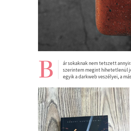
B
ár sokaknak nem tetszett annyira
szerintem megint hihetetlenül jó
egyik a darkweb veszélyei, a más