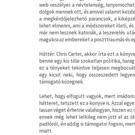
web veszélyei: a névtelenség, lenyomozhat
dolgok mennek ott, és amivel valamit kezden
a megkérdőjelezhető parancsok, a kiképzé
lehet elmenni, ami a módszereket illeti, é
már nem lesznek katonák, a leszerelés utá
magukra az embereket a poszttraumás és eg
Háttér: Chris Carter, akkor írta ezt a könyv
benne egy kis tőle szokatlan politika, harag
ez a tényeket tekintve teljesen megbocsát
egy kicsit neki, hogy összeszedett legyen
támogató közegnek.
Lehet, hogy elfogult vagyok, mert imádom 
hátteret, tetszett ez a könyve is. Azzal egye
lassan véget érhetne valahogyan, hiszen ez m
ennek még lehet lelkileg nem jött el az id
padlóról, én addig is támogatni fogom, mert 
miatt.