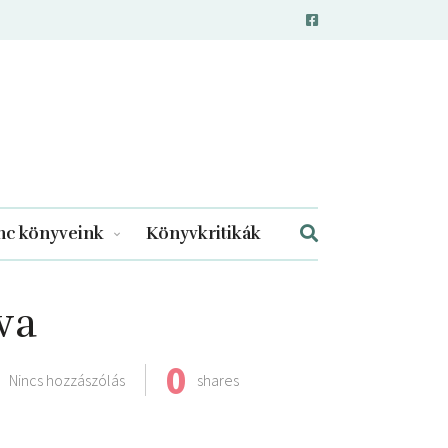
c könyveink
Könyvkritikák
va
0
Nincs hozzászólás
shares