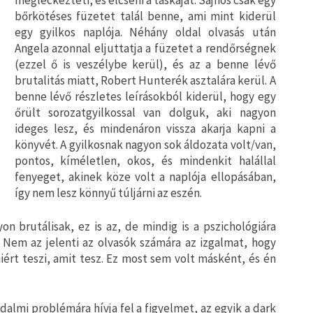
megleckézteti, és elcseni a táskáját. Sajnos csak egy
bőrkötéses füzetet talál benne, ami mint kiderül
egy gyilkos naplója. Néhány oldal olvasás után
Angela azonnal eljuttatja a füzetet a rendőrségnek
(ezzel ő is veszélybe kerül), és az a benne lévő
brutalitás miatt, Robert Hunterék asztalára kerül. A
benne lévő részletes leírásokból kiderül, hogy egy
őrült sorozatgyilkossal van dolguk, aki nagyon
ideges lesz, és mindenáron vissza akarja kapni a
könyvét. A gyilkosnak nagyon sok áldozata volt/van,
pontos, kíméletlen, okos, és mindenkit halállal
fenyeget, akinek köze volt a naplója ellopásában,
így nem lesz könnyű túljárni az eszén.
yon brutálisak, ez is az, de mindig is a pszichológiára
Nem az jelenti az olvasók számára az izgalmat, hogy
miért teszi, amit tesz. Ez most sem volt másként, és én
almi problémára hívja fel a figyelmet, az egyik a dark