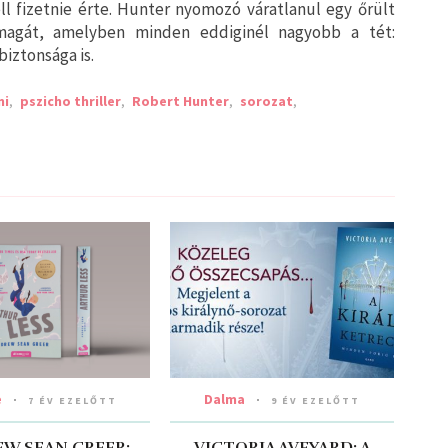
ll fizetnie érte. Hunter nyomozó váratlanul egy őrült
 magát, amelyben minden eddiginél nagyobb a tét:
biztonsága is.
mi
,
pszicho thriller
,
Robert Hunter
,
sorozat
,
e
Dalma
7 ÉV EZELŐTT
9 ÉV EZELŐTT
W SEAN GREER:
VICTORIA AVEYARD: A