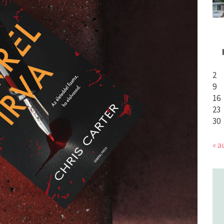
2
9
16
23
30
« a