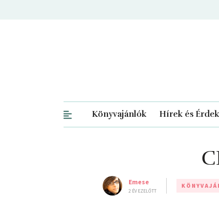
Könyvajánlók
Hírek és Érde
C
Emese
KÖNYVAJÁ
2 ÉV EZELŐTT