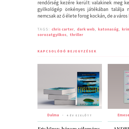
rendőrség kezére került: valakinek meg ke
gyilkológép önkényes játékában találja
nemcsak az ő élete forog kockán, de a város 
TAGS:
chris carter
,
dark web
,
katonaság
,
kri
sorozatgyilkos
,
thriller
KAPCSOLÓDÓ BEJEGYZÉSEK
Dalma
Emes
4 ÉV EZELŐTT
Egy könyv, három vélemény-
ANDRE