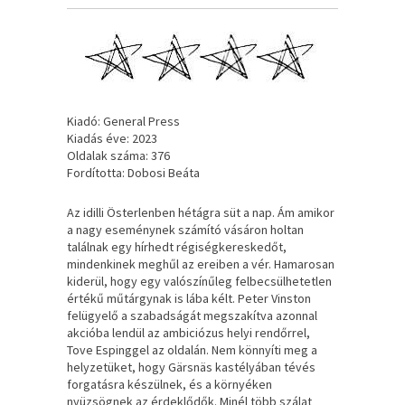
Kiadó: General Press
Kiadás éve: 2023
Oldalak száma: 376
Fordította: Dobosi Beáta
Az idilli Österlenben hétágra süt a nap. Ám amikor
a nagy eseménynek számító vásáron holtan
találnak egy hírhedt régiségkereskedőt,
mindenkinek meghűl az ereiben a vér. Hamarosan
kiderül, hogy egy valószínűleg felbecsülhetetlen
értékű műtárgynak is lába kélt. Peter Vinston
felügyelő a szabadságát megszakítva azonnal
akcióba lendül az ambiciózus helyi rendőrrel,
Tove Espinggel az oldalán. Nem könnyíti meg a
helyzetüket, hogy Gärsnäs kastélyában tévés
forgatásra készülnek, és a környéken
nyüzsögnek az érdeklődők. Minél több szálat