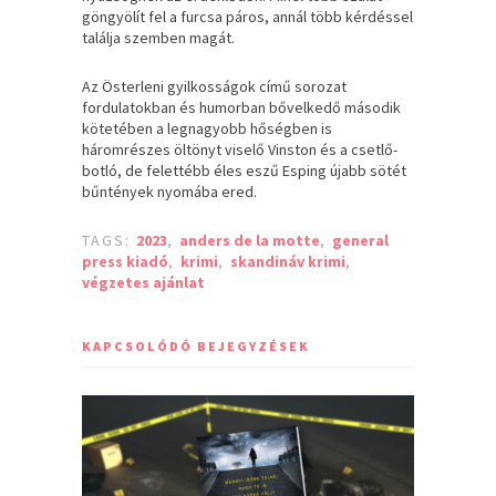
göngyölít fel a furcsa páros, annál több kérdéssel
találja szemben magát.
Az Österleni gyilkosságok című sorozat
fordulatokban és humorban bővelkedő második
kötetében a legnagyobb hőségben is
háromrészes öltönyt viselő Vinston és a csetlő-
botló, de felettébb éles eszű Esping újabb sötét
bűntények nyomába ered.
TAGS:
2023
,
anders de la motte
,
general
press kiadó
,
krimi
,
skandináv krimi
,
végzetes ajánlat
KAPCSOLÓDÓ BEJEGYZÉSEK