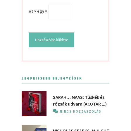
öt × egy =
LEGFRISSEBB BEJEGYZÉSEK
SARAH J. MAAS: Tüskék és
rózsák udvara (ACOTAR 1.)
NINCS HOZZÁSZÓLÁS
NICHOLAS SPARKS, M.NIGHT