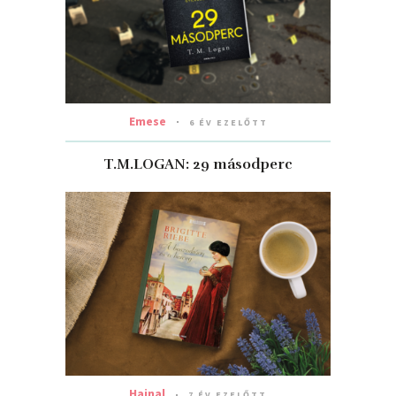
Emese
6 ÉV EZELŐTT
T.M.LOGAN: 29 másodperc
Hajnal
7 ÉV EZELŐTT