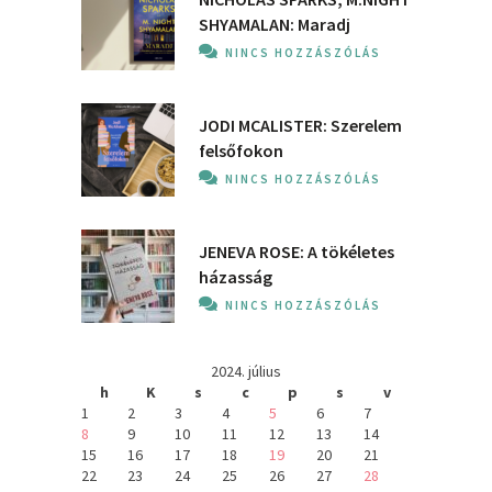
SHYAMALAN: Maradj
NINCS HOZZÁSZÓLÁS
JODI MCALISTER: Szerelem
felsőfokon
NINCS HOZZÁSZÓLÁS
JENEVA ROSE: A ​tökéletes
házasság
NINCS HOZZÁSZÓLÁS
2024. július
h
K
s
c
p
s
v
1
2
3
4
5
6
7
8
9
10
11
12
13
14
15
16
17
18
19
20
21
22
23
24
25
26
27
28