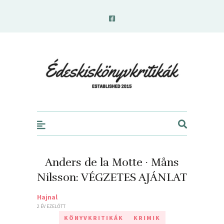
edeskiskonyvkritikak.hu
Anders de la Motte · Måns
Nilsson: VÉGZETES AJÁNLAT
Hajnal
2 ÉV EZELŐTT
KÖNYVKRITIKÁK
KRIMIK