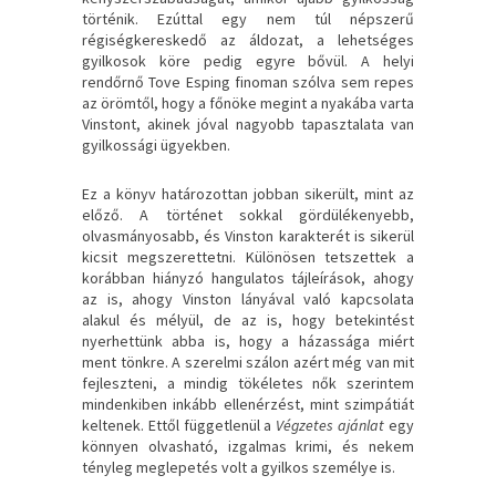
történik. Ezúttal egy nem túl népszerű
régiségkereskedő az áldozat, a lehetséges
gyilkosok köre pedig egyre bővül. A helyi
rendőrnő Tove Esping finoman szólva sem repes
az örömtől, hogy a főnöke megint a nyakába varta
Vinstont, akinek jóval nagyobb tapasztalata van
gyilkossági ügyekben.
Ez a könyv határozottan jobban sikerült, mint az
előző. A történet sokkal gördülékenyebb,
olvasmányosabb, és Vinston karakterét is sikerül
kicsit megszerettetni. Különösen tetszettek a
korábban hiányzó hangulatos tájleírások, ahogy
az is, ahogy Vinston lányával való kapcsolata
alakul és mélyül, de az is, hogy betekintést
nyerhettünk abba is, hogy a házassága miért
ment tönkre. A szerelmi szálon azért még van mit
fejleszteni, a mindig tökéletes nők szerintem
mindenkiben inkább ellenérzést, mint szimpátiát
keltenek. Ettől függetlenül a
Végzetes ajánlat
egy
könnyen olvasható, izgalmas krimi, és nekem
tényleg meglepetés volt a gyilkos személye is.