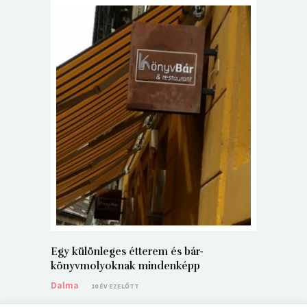
5+1 Kará
Dalma
9
Egy különleges étterem és bár-
könyvmolyoknak mindenképp
Dalma
10 ÉV EZELŐTT