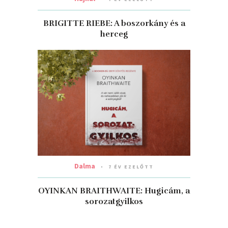
BRIGITTE RIEBE: A boszorkány és a
herceg
Dalma
7 ÉV EZELŐTT
OYINKAN BRAITHWAITE: Hugicám, ​a
sorozatgyilkos