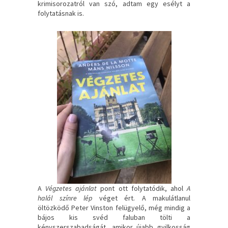
krimisorozatról van szó, adtam egy esélyt a
folytatásnak is.
A
Végzetes ajánlat
pont ott folytatódik, ahol
A
halál színre lép
véget ért. A makulátlanul
öltözködő Peter Vinston felügyelő, még mindig a
bájos kis svéd faluban tölti a
kényszerszabadságát, amikor újabb gyilkosság