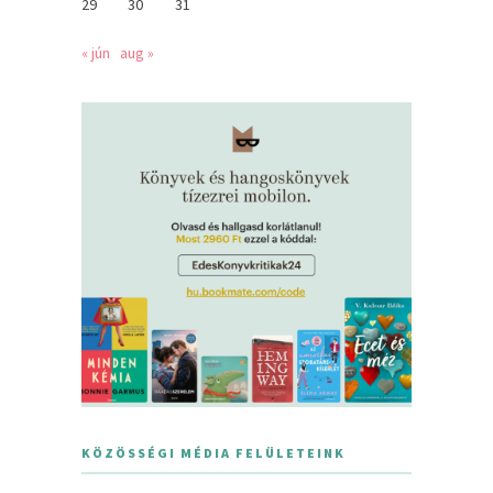
29
30
31
« jún
aug »
KÖZÖSSÉGI MÉDIA FELÜLETEINK