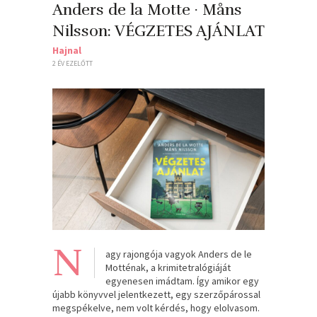
Anders de la Motte · Måns
Nilsson: VÉGZETES AJÁNLAT
Hajnal
2 ÉV EZELŐTT
N
agy rajongója vagyok Anders de le
Motténak, a krimitetralógiáját
egyenesen imádtam. Így amikor egy
újabb könyvvel jelentkezett, egy szerzőpárossal
megspékelve, nem volt kérdés, hogy elolvasom.