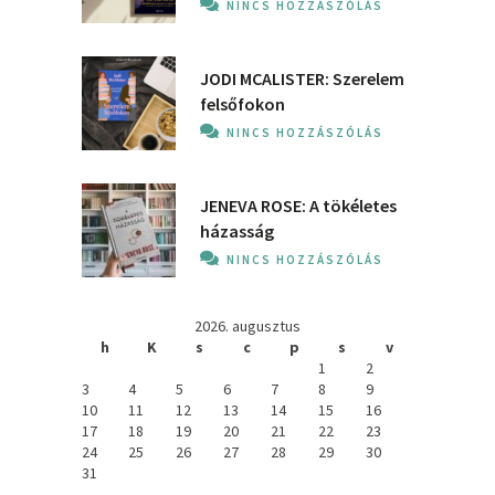
NINCS HOZZÁSZÓLÁS
JODI MCALISTER: Szerelem
felsőfokon
NINCS HOZZÁSZÓLÁS
JENEVA ROSE: A ​tökéletes
házasság
NINCS HOZZÁSZÓLÁS
2026. augusztus
h
K
s
c
p
s
v
1
2
3
4
5
6
7
8
9
10
11
12
13
14
15
16
17
18
19
20
21
22
23
24
25
26
27
28
29
30
31