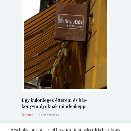
5+1 Kará
Dalma
9
Egy különleges étterem és bár-
könyvmolyoknak mindenképp
Dalma
10 ÉV EZELŐTT
A weboldalon cookie-kat használunk annak érdekében, hogy