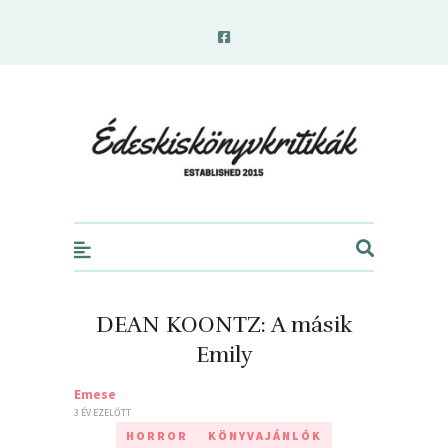
edeskiskonyvkritikak.hu
DEAN KOONTZ: A másik
Emily
Emese
3 ÉV EZELŐTT
HORROR
KÖNYVAJÁNLÓK