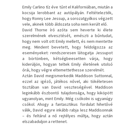
Emily Carlino tíz éve tűnt el Kaliforniában, miután a
kocsija lerobbant az autópályán. Feltételezték,
hogy Ronny Lee Jessup, a sorozatgyilkos végzett
vele, akinek több áldozata soha nem került elő.
David Thorne író azóta sem heverte ki élete
szerelmének elvesztését, emészti a bűntudat,
hogy nem volt ott Emily mellett, és nem mentette
meg. Mindent bevetett, hogy feldolgozza az
eseményeket: rendszeresen látogatja Jessupot
a börtönben, kétségbeesetten várja, hogy
kiderüljön, hogyan teltek Emily életének utolsó
órái, hogy végre eltemettethesse szerelmét.
Aztán David megismerkedik Maddison Suttonnal,
ezzel az igéző, játékos nővel, aki tökéletesen
tisztában van David veszteségével. Maddison
leginkább észbontó tulajdonsága, hogy kiköpött
ugyanolyan, mint Emily. Még csókolni is ugyanúgy
csókol. Ahogy a fantasztikus fordulat hihetővé
válik, David egyre inkább rabja lesz Maddisonnak
– és feltárul a nő rejtélyes múltja, hogy aztán
elszabaduljon a rettenet.