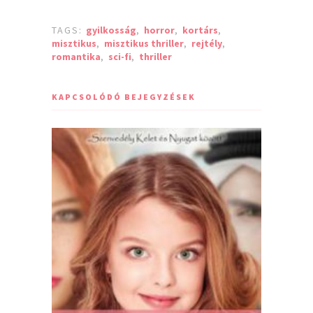
TAGS:
gyilkosság
,
horror
,
kortárs
,
misztikus
,
misztikus thriller
,
rejtély
,
romantika
,
sci-fi
,
thriller
KAPCSOLÓDÓ BEJEGYZÉSEK