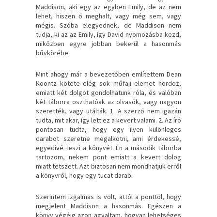
Maddison, aki egy az egyben Emily, de az nem
lehet, hiszen ő meghalt, vagy még sem, vagy
mégis. Szóba elegyednek, de Maddison nem
tudja, ki az az Emily, így David nyomozásba kezd,
miközben egyre jobban bekerül a hasonmás
bűvkörébe.
Mint ahogy már a bevezetőben említettem Dean
Koontz kötete elég sok műfaji elemet hordoz,
emiatt két dolgot gondolhatunk róla, és valóban
két táborra oszthatóak az olvasók, vagy nagyon
szerették, vagy utálták. 1. A szerző nem igazán
tudta, mit akar, így lett ez a kevert valami. 2. Az író
pontosan tudta, hogy egy ilyen különleges
darabot szeretne megalkotni, ami érdekessé,
egyedivé teszi a könyvét. Én a második táborba
tartozom, nekem pont emiatt a kevert dolog
miatt tetszett. Azt biztosan nem mondhatjuk erről
a könyvről, hogy egy tucat darab.
Szerintem izgalmas is volt, attól a ponttól, hogy
megjelent Maddison a hasonmás. Egészen a
könyv végéig azon agyaltam, hogyan lehetséges