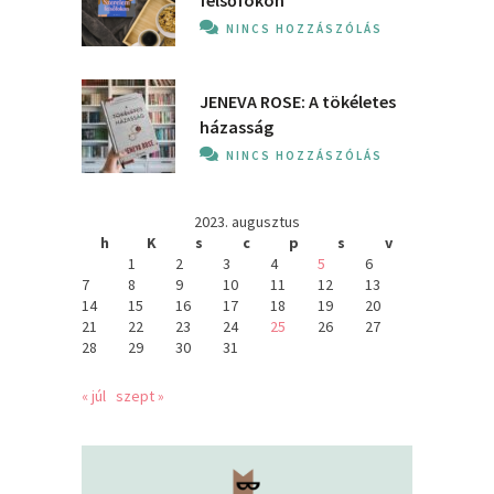
NINCS HOZZÁSZÓLÁS
JENEVA ROSE: A ​tökéletes
házasság
NINCS HOZZÁSZÓLÁS
2023. augusztus
h
K
s
c
p
s
v
1
2
3
4
5
6
7
8
9
10
11
12
13
14
15
16
17
18
19
20
21
22
23
24
25
26
27
28
29
30
31
« júl
szept »