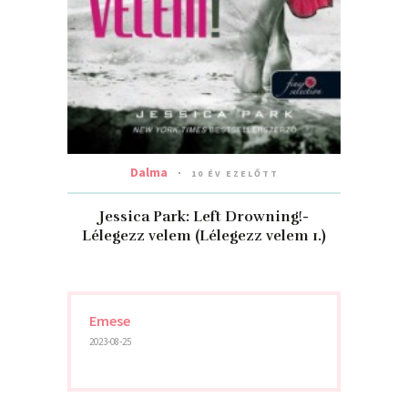
Dalma
10 ÉV EZELŐTT
Jessica Park: Left Drowning!-
Lélegezz velem (Lélegezz velem 1.)
Emese
2023-08-25