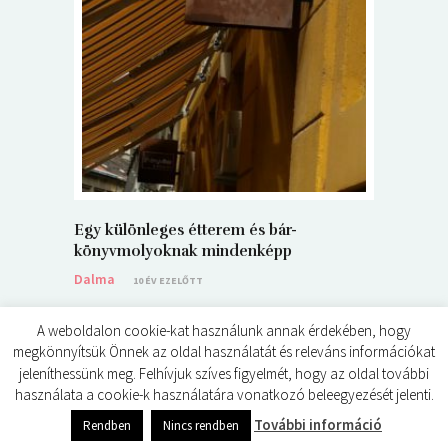
5+1 Kará
Dalma
9
Egy különleges étterem és bár-
könyvmolyoknak mindenképp
Dalma
10 ÉV EZELŐTT
A weboldalon cookie-kat használunk annak érdekében, hogy
megkönnyítsük Önnek az oldal használatát és releváns információkat
jeleníthessünk meg. Felhívjuk szíves figyelmét, hogy az oldal további
használata a cookie-k használatára vonatkozó beleegyezését jelenti.
© ÉDES KIS KÖNYVKRITIKÁK 2024
0
shares
További információ
Rendben
Nincs rendben