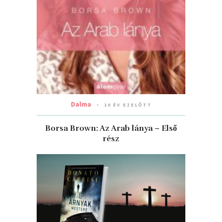
Dalma
10 ÉV EZELŐTT
Borsa Brown: Az Arab lánya – Első
rész