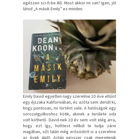
egészen sci-fi-be illő. Most akkor mi van? Igen, jól
látod „A másik Emily” ez minden.
Emily David egyetlen nagy szerelme 10 éve eltűnt
egy éjszaka Kaliforniában, és azóta sem derült ki,
hogy pontosan, mi történt vele. A hatóságok egy
sorozatgyilkoshoz kötik, akinek a területe oda
volt köthető. David-nek 10 év sem volt elég arra,
hogy ezt így, holttest nélkül le tudja zárni
magában, sőt talán még erősödött is a szerelme
az évek alatt. Aztán egyszer csak megjelenik